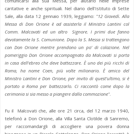
comunicarsi alla sua Messa, per aiutarlo nelle imprese
caritative e anche spirituali. Nel diario dell'Istituto di Sette
Sale, alla data 12 gennaio 1939, leggiamo:
"12 Giovedì. Alla
Messa di Don Orione è ad assisterla il Ministro Lantini col
Comm. Malcovati ed un altro Signore. I primi due fanno
devotamente la S. Comunione. Dopo la S. Messa si trattengono
con Don Orione mentre prendono un po’ di colazione. Nel
pomeriggio Don Orione accompagnato da Malcovati si porta
in casa dell’ebreo che deve battezzare. È uno dei più ricchi di
Roma, ha nome Coen, più volte milionario. È amico del
Ministro Lantini e Don Orione, per invito di quest’ultimo, si è
portato a Roma per battezzarlo. Ci raccontò come dopo la
cerimonia si sia messo a piangere dalla commozione"
.
Fu il Malcovati che, alle ore 21 circa, del 12 marzo 1940,
telefonò a Don Orione, alla Villa Santa Clotilde di Sanremo,
per raccomandargli di accogliere una povera donna