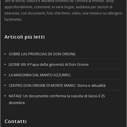
Sito di storia, cultura e attualità orionina da Tortona al mondo. Studi,
approfondimenti, commenti, in varie lingue, suddivisi per sezioni di
interesse, con documenti, foto d’archivio, video, una miniera cui attingere
facilmente.
Articoli più letti
SOBRE LAS PROFECIAS DE DON ORIONE.
LEONE XIII: il Papa della gioventù di Don Orione
LA MADONNA DAL MANTO AZZURRO.
CENTRO DON ORIONE DI MONTE MARIO. Storia e attualità.
NATALE: Un documento conferma la nascita di Gesù il 25
dicembre.
Contatti