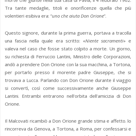
morte che giunse nella sua casa di Pavia, il 4 febbraio 1962.
Tra tante medaglie, titoli e onorificenze quella che più
volentieri esibiva era: “
uno che aiuta Don Orione
”.
Questo signore, durante la prima guerra, portava a tracolla
una fascia nella quale era scritto: «
Niente sacramenti
» e
valeva nel caso che fosse stato colpito a morte. Un giorno,
su richiesta di Ferruccio Lantini, Ministro delle Corporazioni,
andò a prendere Don Orione con la sua macchina, a Tortona,
per portarlo presso il morente padre Giuseppe, che si
trovava a Lucca. Parlando con Don Orione durante il viaggio
si convertì, così come successivamente anche Giuseppe
Lantini. Entrambi entrarono nell'orbita dell'amicizia di Don
Orione.
Il Malcovati ricambiò a Don Orione grande stima e affetto. lo
rincorreva da Genova, a Tortona, a Roma, per confessarsi e