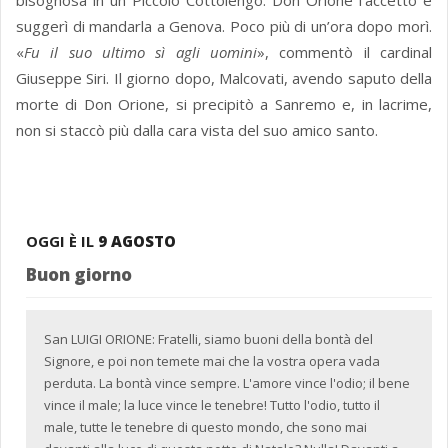
bisognosa in un Piccolo Cottolengo. Don Orione l'accettò è
suggerì di mandarla a Genova. Poco più di un’ora dopo morì.
«
Fu il suo ultimo sì agli uomini
», commentò il cardinal
Giuseppe Siri. Il giorno dopo, Malcovati, avendo saputo della
morte di Don Orione, si precipitò a Sanremo e, in lacrime,
non si staccò più dalla cara vista del suo amico santo.
OGGI È IL
9 AGOSTO
Buon giorno
San LUIGI ORIONE: Fratelli, siamo buoni della bontà del
Signore, e poi non temete mai che la vostra opera vada
perduta. La bontà vince sempre. L'amore vince l'odio; il bene
vince il male; la luce vince le tenebre! Tutto l'odio, tutto il
male, tutte le tenebre di questo mondo, che sono mai