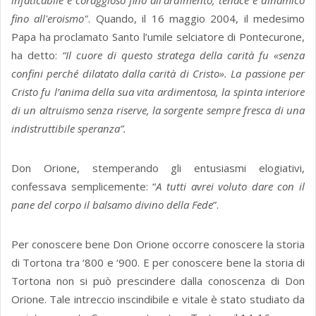
infaticabile e coraggioso fino all'ardimento, tenace e dinamico
fino all'eroismo"
. Quando, il 16 maggio 2004, il medesimo
Papa ha proclamato Santo l’umile selciatore di Pontecurone,
ha detto:
“Il cuore di questo stratega della carità fu «senza
confini perché dilatato dalla carità di Cristo». La passione per
Cristo fu l’anima della sua vita ardimentosa, la spinta interiore
di un altruismo senza riserve, la sorgente sempre fresca di una
indistruttibile speranza”.
Don Orione, stemperando gli entusiasmi elogiativi,
confessava semplicemente: “
A tutti
avrei voluto dare con il
pane del corpo il balsamo divino della Fede
”.
Per conoscere bene Don Orione occorre conoscere la storia
di Tortona tra ‘800 e ‘900. E per conoscere bene la storia di
Tortona non si può prescindere dalla conoscenza di Don
Orione. Tale intreccio inscindibile e vitale è stato studiato da