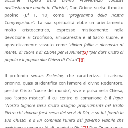
Siccome “
l’opera della Divina Provvidenza consiste
nell’Instaurare omnia in Christo”
, Don Orione scelse il motto
paolino (Ef 1, 10) come
“programma della nostra
Congregazione”.
La sua spiritualità ebbe un orientamento
molto cristocentrico, espresso misticamente nella
devozione al Crocifisso, all’Eucarestia e al Sacro Cuore, e
apostolicamente vissuto come “
divina follia e olocausto di
mente, di cuore e di azione per le Anime”
[5]
“per d
are Cristo al
popolo e il popolo alla Chiesa di Cristo”
.
[6]
Il profondo
sensus Ecclesiae,
che caratterizza il carisma
orionino, quasi si identifica con l’amore al divino Redentore,
perché Cristo “cuore del mondo”, vive e pulsa nella Chiesa
,
suo “corpo mistico”, il cui centro di comunione è il
Papa
.
"Nostro Signore Gesù Cristo designò propriamente nel Beato
Pietro chi doveva farsi servo dei servi di Dio, e su lui fondò la
sua Chiesa, e a lui commise l'unità del governo visibile che
avvicinasse sempre più gli uomini a Dio”
.
[7]
Don Orione pose