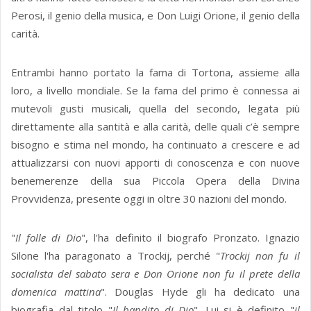
Perosi, il genio della musica, e Don Luigi Orione, il genio della
carità.
Entrambi hanno portato la fama di Tortona, assieme alla
loro, a livello mondiale. Se la fama del primo è connessa ai
mutevoli gusti musicali, quella del secondo, legata più
direttamente alla santità e alla carità, delle quali c’è sempre
bisogno e stima nel mondo, ha continuato a crescere e ad
attualizzarsi con nuovi apporti di conoscenza e con nuove
benemerenze della sua Piccola Opera della Divina
Provvidenza, presente oggi in oltre 30 nazioni del mondo.
"
Il folle di Dio
", l'ha definito il biografo Pronzato. Ignazio
Silone l'ha paragonato a Trockij, perché "
Trockij non fu il
socialista del sabato sera e Don Orione non fu il prete della
domenica mattina
". Douglas Hyde gli ha dedicato una
biografia dal titolo "
Il bandito di Dio
". Lui si è definito "
il