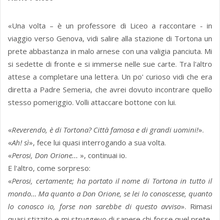
«Una volta – è un professore di Liceo a raccontare - in
viaggio verso Genova, vidi salire alla stazione di Tortona un
prete abbastanza in malo arnese con una valigia panciuta. Mi
si sedette di fronte e si immerse nelle sue carte. Tra l'altro
attese a completare una lettera. Un po' curioso vidi che era
diretta a Padre Semeria, che avrei dovuto incontrare quello
stesso pomeriggio. Volli attaccare bottone con lui.
«
Reverendo, è di Tortona? Città famosa e di grandi uomini!
».
«
Ah! sì
», fece lui quasi interrogando a sua volta.
«
Perosi, Don Orione...
», continuai io.
E l'altro, come sorpreso:
«
Perosi, certamente; ha portato il nome di Tortona in tutto il
mondo… Ma quanto a Don Orione, se lei lo conoscesse, quanto
lo conosco io, forse non sarebbe di questo avviso
». Rimasi
quasi stizzito e mi struggevo di sapere chi fosse quel prete,