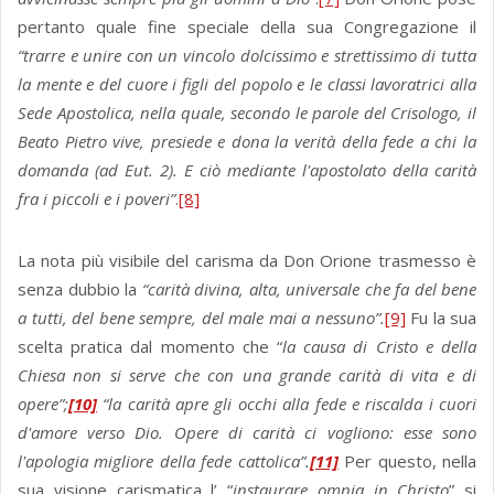
pertanto quale fine speciale della sua Congregazione il
“trarre e unire con un vincolo dolcissimo e strettissimo di tutta
la mente e del cuore i figli del popolo e le classi lavoratrici alla
Sede Apostolica, nella quale, secondo le parole del Crisologo, il
Beato Pietro vive, presiede e dona la verità della fede a chi la
domanda (ad Eut. 2). E ciò mediante l'apostolato della carità
fra i piccoli e i poveri”
.
[8]
La nota più visibile del carisma da Don Orione trasmesso è
senza dubbio la
“carità divina, alta, universale che fa del bene
a tutti, del bene sempre, del male mai a nessuno”.
[9]
Fu la sua
scelta pratica dal momento che “
la causa di Cristo e della
Chiesa non si serve che con una grande carità di vita e di
opere”;
[10]
“la carità apre gli occhi alla fede e riscalda i cuori
d'amore verso Dio. Opere di carità ci vogliono: esse sono
l'apologia migliore della fede cattolica”.
[11]
Per questo, nella
sua visione carismatica l’ “
instaurare omnia in Christo
” si