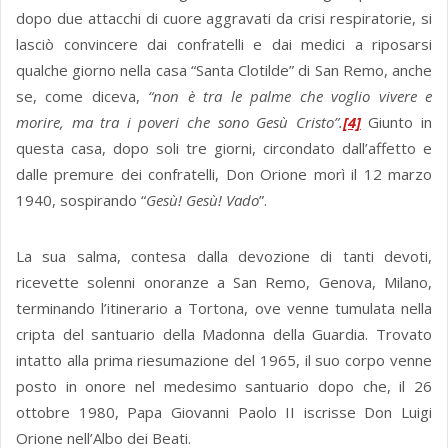
dopo due attacchi di cuore aggravati da crisi respiratorie, si
lasciò convincere dai confratelli e dai medici a riposarsi
qualche giorno nella casa “Santa Clotilde” di San Remo, anche
se, come diceva,
“non è tra le palme che voglio vivere e
morire, ma tra i poveri che sono Gesù Cristo”.
[4]
Giunto in
questa casa, dopo soli tre giorni, circondato dall’affetto e
dalle premure dei confratelli, Don Orione morì il 12 marzo
1940, sospirando “
Gesù! Gesù! Vado
”.
La sua salma, contesa dalla devozione di tanti devoti,
ricevette solenni onoranze a San Remo, Genova, Milano,
terminando l’itinerario a Tortona, ove venne tumulata nella
cripta del santuario della Madonna della Guardia. Trovato
intatto alla prima riesumazione del 1965, il suo corpo venne
posto in onore nel medesimo santuario dopo che, il 26
ottobre 1980, Papa Giovanni Paolo II iscrisse Don Luigi
Orione nell’Albo dei Beati.