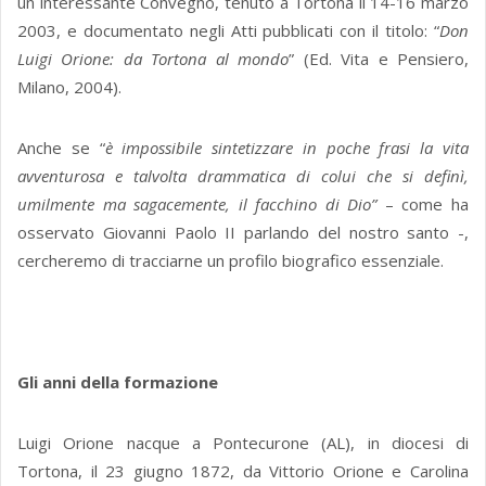
un interessante Convegno, tenuto a Tortona il 14-16 marzo
2003, e documentato negli Atti pubblicati con il titolo: “
Don
Luigi Orione: da Tortona al mondo
” (Ed. Vita e Pensiero,
Milano, 2004).
Anche se “
è impossibile sintetizzare in poche frasi la vita
avventurosa e talvolta drammatica di colui che si definì,
umilmente ma sagacemente, il facchino di Dio”
– come ha
osservato Giovanni Paolo II parlando del nostro santo -,
cercheremo di tracciarne un profilo biografico essenziale.
Gli anni della formazione
Luigi Orione nacque a Pontecurone (AL), in diocesi di
Tortona, il 23 giugno 1872, da Vittorio Orione e Carolina