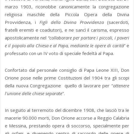
marzo 1903, riconobbe canonicamente la congregazione
religiosa maschile della Piccola Opera della Divina
Provvidenza, i
Figli della Divina Provvidenza
(sacerdoti,
fratelli eremiti e coadiutori), e ne sancì il carisma, espresso
apostolicamente nel
“
collaborare per portare i piccoli, i poveri
e il popolo alla Chiesa e al Papa, mediante le opere di carità
” e
professato con un IV voto di speciale fedeltà al Papa.
Confortato dal personale consiglio di Papa Leone XIII, Don
Orione pose nelle prime Costituzioni del 1904 tra gli scopi
della nuova Congregazione quello di lavorare per "
ottenere
l'unione delle chiese separate
".
In seguito al terremoto del dicembre 1908, che lasciò tra le
macerie 90.000 morti, Don Orione accorse a Reggio Calabria
e Messina, prestando opera di soccorso, specialmente per
gli orfani, e divenendo centro di raccordo delle opere di