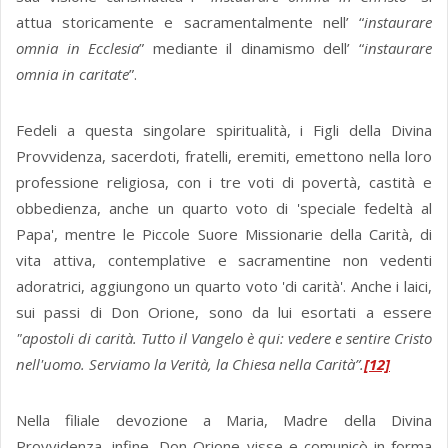
attua storicamente e sacramentalmente nell’ “
instaurare
omnia in Ecclesia
” mediante il dinamismo dell’ “
instaurare
omnia in caritate
”.
Fedeli a questa singolare spiritualità, i Figli della Divina
Provvidenza, sacerdoti, fratelli, eremiti, emettono nella loro
professione religiosa, con i tre voti di povertà, castità e
obbedienza, anche un quarto voto di 'speciale fedeltà al
Papa', mentre le Piccole Suore Missionarie della Carità, di
vita attiva, contemplative e sacramentine non vedenti
adoratrici, aggiungono un quarto voto 'di carità'. Anche i laici,
sui passi di Don Orione, sono da lui esortati a essere
"apostoli di carità. Tutto il Vangelo è qui: vedere e sentire Cristo
nell'uomo. Serviamo la Verità, la Chiesa nella Carità”.
[12]
Nella filiale devozione a Maria, Madre della Divina
Provvidenza, infine, Don Orione visse e comunicò in forma