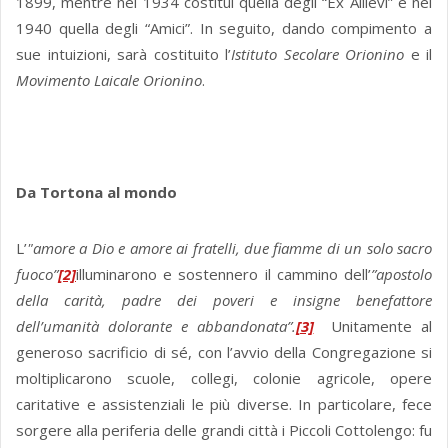
1899, mentre nel 1934 costituì quella degli “Ex Allievi” e nel
1940 quella degli “Amici”. In seguito, dando compimento a
sue intuizioni, sarà costituito l’
Istituto Secolare Orionino
e il
Movimento Laicale Orionino
.
Da Tortona al mondo
L’
"amore a Dio e amore ai fratelli, due fiamme di un solo sacro
fuoco”
[2]
illuminarono e sostennero il cammino dell’
”apostolo
della carità, padre dei poveri e insigne benefattore
dell’umanità dolorante e abbandonata”.
[3]
Unitamente al
generoso sacrificio di sé, con l’avvio della Congregazione si
moltiplicarono scuole, collegi, colonie agricole, opere
caritative e assistenziali le più diverse. In particolare, fece
sorgere alla periferia delle grandi città i Piccoli Cottolengo: fu