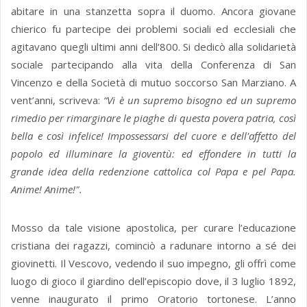
abitare in una stanzetta sopra il duomo. Ancora giovane
chierico fu partecipe dei problemi sociali ed ecclesiali che
agitavano quegli ultimi anni dell‘800. Si dedicò alla solidarietà
sociale partecipando alla vita della Conferenza di San
Vincenzo e della Società di mutuo soccorso San Marziano. A
vent’anni, scriveva:
“V
i è un supremo bisogno ed un supremo
rimedio per rimarginare le piaghe di questa povera patria, così
bella e così infelice! Impossessarsi del cuore e dell'affetto del
popolo ed illuminare la gioventù: ed effondere in tutti la
grande idea della redenzione cattolica col Papa e pel Papa.
Anime! Anime!".
Mosso da tale visione apostolica, per curare l’educazione
cristiana dei ragazzi, cominciò a radunare intorno a sé dei
giovinetti. Il Vescovo, vedendo il suo impegno, gli offrì come
luogo di gioco il giardino dell’episcopio dove, il 3 luglio 1892,
venne inaugurato il primo Oratorio tortonese. L’anno