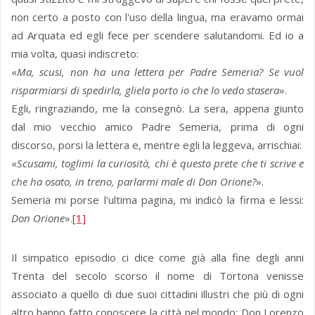
non certo a posto con l'uso della lingua, ma eravamo ormai
ad Arquata ed egli fece per scendere salutandomi. Ed io a
mia volta, quasi indiscreto:
«
Ma, scusi, non ha una lettera per Padre Semeria? Se vuol
risparmiarsi di spedirla, gliela porto io che lo vedo stasera
».
Egli, ringraziando, me la consegnò. La sera, appena giunto
dal mio vecchio amico Padre Semeria, prima di ogni
discorso, porsi la lettera e, mentre egli la leggeva, arrischiai:
«
Scusami, toglimi la curiosità, chi è questo prete che ti scrive e
che ha osato, in treno, parlarmi male di Don Orione?
».
Semeria mi porse l'ultima pagina, mi indicò la firma e lessi:
Don Orione
».
[1]
Il simpatico episodio ci dice come già alla fine degli anni
Trenta del secolo scorso il nome di Tortona venisse
associato a quello di due suoi cittadini illustri che più di ogni
altro hanno fatto conoscere la città nel mondo: Don Lorenzo