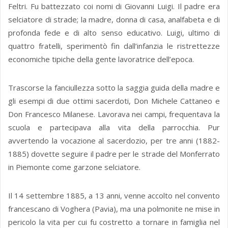
Feltri. Fu battezzato coi nomi di Giovanni Luigi. Il padre era
selciatore di strade; la madre, donna di casa, analfabeta e di
profonda fede e di alto senso educativo. Luigi, ultimo di
quattro fratelli, sperimentò fin dall’infanzia le ristrettezze
economiche tipiche della gente lavoratrice dell’epoca.
Trascorse la fanciullezza sotto la saggia guida della madre e
gli esempi di due ottimi sacerdoti, Don Michele Cattaneo e
Don Francesco Milanese. Lavorava nei campi, frequentava la
scuola e partecipava alla vita della parrocchia. Pur
avvertendo la vocazione al sacerdozio, per tre anni (1882-
1885) dovette seguire il padre per le strade del Monferrato
in Piemonte come garzone selciatore.
Il 14 settembre 1885, a 13 anni, venne accolto nel convento
francescano di Voghera (Pavia), ma una polmonite ne mise in
pericolo la vita per cui fu costretto a tornare in famiglia nel