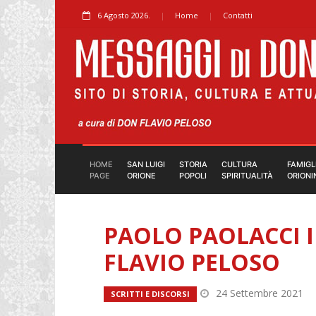
6 Agosto 2026.
Home
Contatti
HOME
SAN LUIGI
STORIA
CULTURA
FAMIGL
PAGE
ORIONE
POPOLI
SPIRITUALITÀ
ORIONI
PAOLO PAOLACCI 
FLAVIO PELOSO
24 Settembre 2021
SCRITTI E DISCORSI