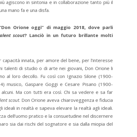
 agiscono in sintonia e in collaborazione tanto più il
na mano fa e una disfa.
a “Don Orione oggi” di maggio 2018, dove parli
alent scout
? Lanciò in un futuro brillante molti
 capacità innata, per amore del bene, per l’interesse
talenti di studio o di arte nei giovani, Don Orione li
no al loro decollo. Fu così con Ignazio Silone (1900-
964) musico, Gaspare Goggi e Cesare Pisano (1900-
 alcuni. Ma con tutti era così. Chi sa vedere e sa far
lent scout
. Don Orione aveva chiaroveggenza e fiducia
 ideali in realtà e sapeva elevare la realtà agli ideali.
a dell’uomo pratico e la consuetudine nel discernere
iparo sia dai rischi del sognatore e sia dalla miopia del