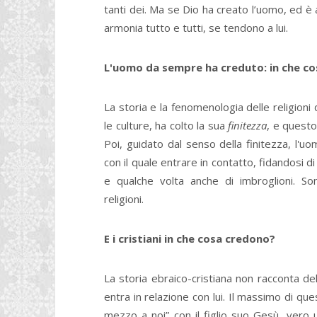
tanti dei. Ma se Dio ha creato l’uomo, ed è al
armonia tutto e tutti, se tendono a lui.
L'uomo da sempre ha creduto: in che co
La storia e la fenomenologia delle religioni
le culture, ha colto la sua
finitezza
, e questo
Poi, guidato dal senso della finitezza, l'uo
con il quale entrare in contatto, fidandosi di 
e qualche volta anche di imbroglioni. So
religioni.
E i cristiani in che cosa credono?
La storia ebraico-cristiana non racconta d
entra in relazione con lui. Il massimo di qu
mezzo a noi” con il figlio suo Gesù, vero