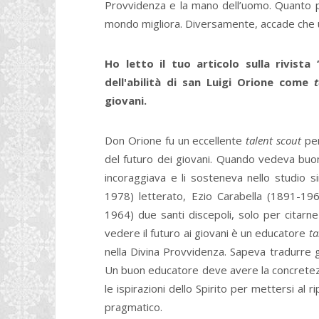
Provvidenza e la mano dell’uomo. Quanto più
mondo migliora. Diversamente, accade che u
Ho letto il tuo articolo sulla rivist
dell'abilità di san Luigi Orione come
t
giovani.
Don Orione fu un eccellente
talent scout
per
del futuro dei giovani. Quando vedeva buoni 
incoraggiava e li sosteneva nello studio si
1978) letterato, Ezio Carabella (1891-1
1964) due santi discepoli, solo per citarne
vedere il futuro ai giovani è un educatore
ta
nella Divina Provvidenza. Sapeva tradurre gli
Un buon educatore deve avere la concretezz
le ispirazioni dello Spirito per mettersi al r
pragmatico.