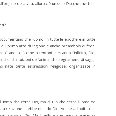
l’origine della vita, allora c’è un solo Dio che mette in
sa?
 documentano che l’uomo, in tutte le epoche e in tutte
 è il primo atto di ragione e anche preambolo di fede.
mo è andato “come a tentoni” cercando l’infinito, Dio,
indizi, di intuizioni dell’anima, di insegnamenti di saggi,
no nate tante espressioni religiose, organizzate in
ell’uomo che cerca Dio, ma di Dio che cerca l’uomo ed
esta relazione si ebbe quando Dio “venne ad abitare in
 uomo e vero Dio. Ma il bello è che questa presenza