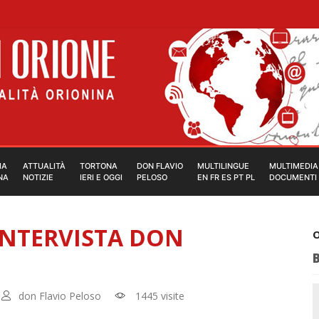
IA
ATTUALITÀ
TORTONA
DON FLAVIO
MULTILINGUE
MULTIMEDIA
NA
NOTIZIE
IERI E OGGI
PELOSO
EN FR ES PT PL
DOCUMENTI
INTERVISTA DON
O
don Flavio Peloso
1445 visite