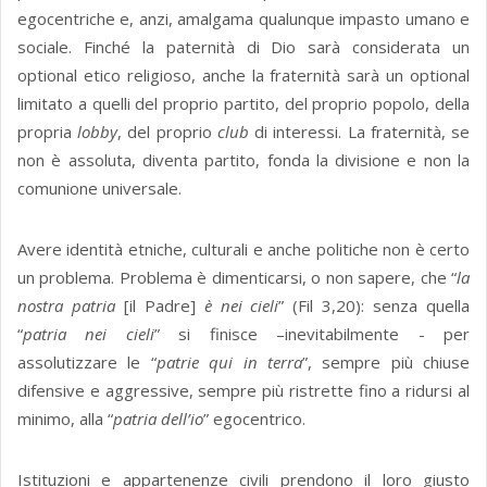
egocentriche e, anzi, amalgama qualunque impasto umano e
sociale. Finché la paternità di Dio sarà considerata un
optional etico religioso, anche la fraternità sarà un optional
limitato a quelli del proprio partito, del proprio popolo, della
propria
lobby
, del proprio
club
di interessi. La fraternità, se
non è assoluta, diventa partito, fonda la divisione e non la
comunione universale.
Avere identità etniche, culturali e anche politiche non è certo
un problema. Problema è dimenticarsi, o non sapere, che “
la
nostra patria
[il Padre]
è nei cieli
” (Fil 3,20): senza quella
“
patria nei cieli
” si finisce –inevitabilmente - per
assolutizzare le “
patrie qui in terra
”, sempre più chiuse
difensive e aggressive, sempre più ristrette fino a ridursi al
minimo, alla “
patria dell’io
” egocentrico.
Istituzioni e appartenenze civili prendono il loro giusto