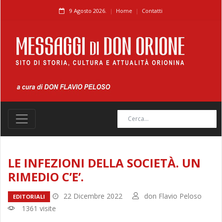
9 Agosto 2026.
Home
Contatti
LE INFEZIONI DELLA SOCIETÀ. UN
RIMEDIO C’E’.
22 Dicembre 2022
don Flavio Peloso
EDITORIALI
1361 visite