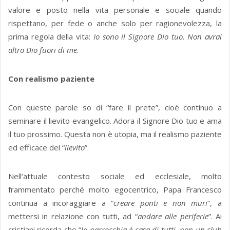
valore e posto nella vita personale e sociale quando
rispettano, per fede o anche solo per ragionevolezza, la
prima regola della vita:
Io sono il Signore Dio tuo. Non avrai
altro Dio fuori di me
.
Con realismo paziente
Con queste parole so di “fare il prete”, cioè continuo a
seminare il lievito evangelico. Adora il Signore Dio tuo e ama
il tuo prossimo. Questa non è utopia, ma il realismo paziente
ed efficace del “
lievito
”.
Nell’attuale contesto sociale ed ecclesiale, molto
frammentato perché molto egocentrico, Papa Francesco
continua a incoraggiare a “
creare ponti e non muri
”, a
mettersi in relazione con tutti, ad “
andare alle periferie
”. Ai
cristiani ricorda che “
la parrocchia è casa di tutti, non un club