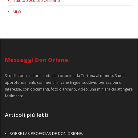
Istituto Secolare Orionino
MLO
Messaggi Don Orione
Sito di storia, cultura e attualità orionina da Tortona al mondo. Studi,
approfondimenti, commenti, in varie lingue, suddivisi per sezioni di
interesse, con documenti, foto d’archivio, video, una miniera cui attingere
facilmente.
Articoli più letti
SOBRE LAS PROFECIAS DE DON ORIONE.