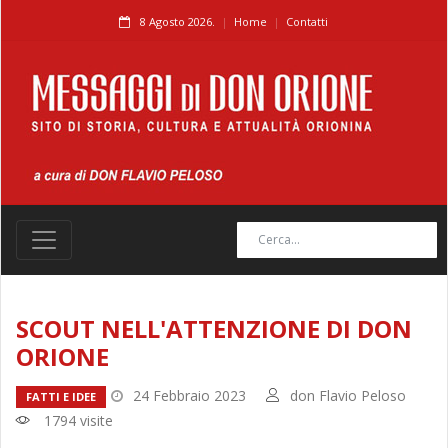
8 Agosto 2026.
Home
Contatti
SCOUT NELL'ATTENZIONE DI DON
ORIONE
24 Febbraio 2023
don Flavio Peloso
FATTI E IDEE
1794 visite