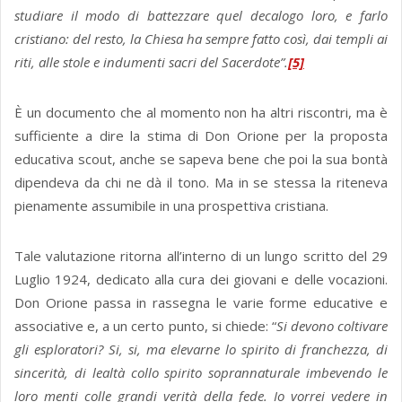
studiare il modo di battezzare quel decalogo loro, e farlo
cristiano: del resto, la Chiesa ha sempre fatto così, dai templi ai
riti, alle stole e indumenti sacri del Sacerdote”.
[5]
È un documento che al momento non ha altri riscontri, ma è
sufficiente a dire la stima di Don Orione per la proposta
educativa scout, anche se sapeva bene che poi la sua bontà
dipendeva da chi ne dà il tono. Ma in se stessa la riteneva
pienamente assumibile in una prospettiva cristiana.
Tale valutazione ritorna all’interno di un lungo scritto del 29
Luglio 1924, dedicato alla cura dei giovani e delle vocazioni.
Don Orione passa in rassegna le varie forme educative e
associative e, a un certo punto, si chiede: “
Si devono coltivare
gli esploratori? Si, si, ma elevarne lo spirito di franchezza, di
sincerità, di lealtà collo spirito soprannaturale imbevendo le
loro menti colle grandi verità della fede. Io vorrei vedere in