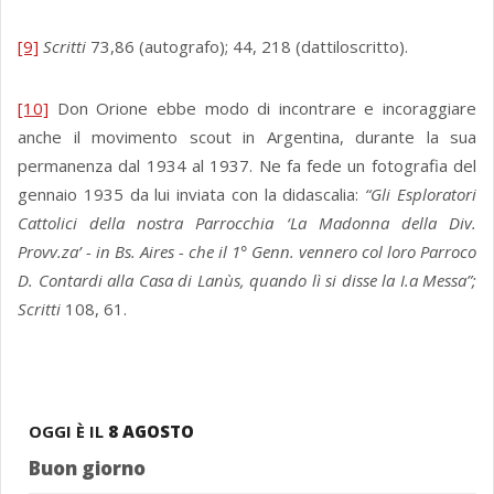
[9]
Scritti
73,86 (autografo); 44, 218 (dattiloscritto).
[10]
Don Orione ebbe modo di incontrare e incoraggiare
anche il movimento scout in Argentina, durante la sua
permanenza dal 1934 al 1937. Ne fa fede un fotografia del
gennaio 1935 da lui inviata con la didascalia:
“Gli Esploratori
Cattolici della nostra Parrocchia ‘La Madonna della Div.
Provv.za’ - in Bs. Aires - che il 1° Genn. vennero col loro Parroco
D. Contardi alla Casa di Lanùs, quando lì si disse la I.a Messa”;
Scritti
108, 61.
OGGI È IL
8 AGOSTO
Buon giorno