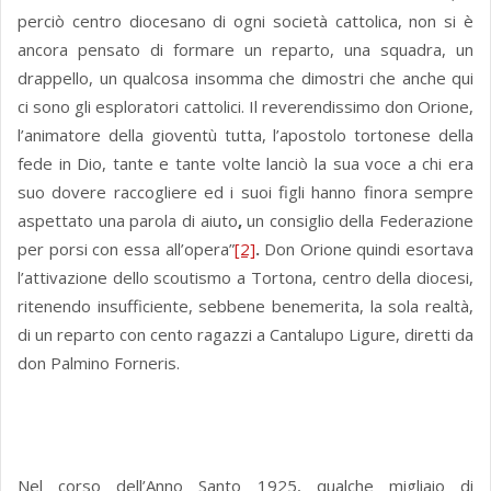
perciò centro diocesano di ogni società cattolica, non si è
ancora pensato di formare un reparto, una squadra, un
drappello, un qualcosa insomma che dimostri che anche qui
ci sono gli esploratori cattolici. Il reverendissimo don Orione,
l’animatore della gioventù tutta, l’apostolo tortonese della
fede in Dio, tante e tante volte lanciò la sua voce a chi era
suo dovere raccogliere ed i suoi figli hanno finora sempre
aspettato una parola di aiuto
,
un consiglio della Federazione
per porsi con essa all’opera”
[2]
.
Don Orione quindi esortava
l’attivazione dello scoutismo a Tortona, centro della diocesi,
ritenendo insufficiente, sebbene benemerita, la sola realtà,
di un reparto con cento ragazzi a Cantalupo Ligure, diretti da
don Palmino Forneris.
Nel corso dell’Anno Santo 1925, qualche migliaio di