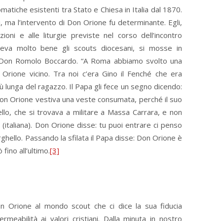
matiche esistenti tra Stato e Chiesa in Italia dal 1870.
 ma l’intervento di Don Orione fu determinante. Egli,
oni e alle liturgie previste nel corso dell’incontro
ceva molto bene gli scouts diocesani, si mosse in
di Don Romolo Boccardo. “A Roma abbiamo svolto una
 Orione vicino. Tra noi c’era Gino il Fenché che era
ù lunga del ragazzo. Il Papa gli fece un segno dicendo:
Don Orione vestiva una veste consumata, perché il suo
llo, che si trovava a militare a Massa Carrara, e non
e (italiana). Don Orione disse: tu puoi entrare ci penso
rghello. Passando la sfilata il Papa disse: Don Orione è
fino all’ultimo.
[3]
on Orione al mondo scout che ci dice la sua fiducia
rmeabilità ai valori cristiani. Dalla minuta in nostro