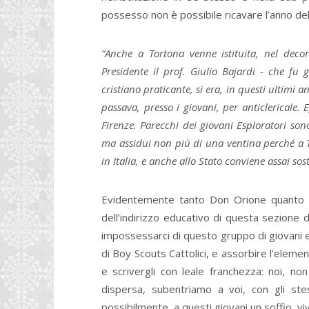
possesso non è possibile ricavare l’anno del
“Anche a Tortona venne istituita, nel deco
Presidente il prof. Giulio Bajardi - che fu
cristiano praticante, si era, in questi ultimi a
passava, presso i giovani, per anticlericale. 
Firenze. Parecchi dei giovani Esploratori sono
ma assidui non più di una ventina perché a To
in Italia, e anche allo Stato conviene assai sos
Evidentemente tanto Don Orione quanto il
dell’indirizzo educativo di questa sezione d
impossessarci di questo gruppo di giovani e
di Boy Scouts Cattolici, e assorbire l’elem
e scrivergli con leale franchezza: noi, no
dispersa, subentriamo a voi, con gli stes
possibilmente, a questi giovani un soffio vivo