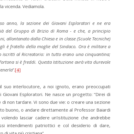
la vicenda. Vediamola.
rso anno, la sezione dei Giovani Esploratori e ne era
 già del Gruppo di Brizio di Roma - e che, a principio
nni, allontanato dalla Chiesa e in classe (Scuole Tecniche)
Egli è fratello della moglie del Sindaco. Ora è militare a
 iscritti al Ricreatorio: in tutto erano una cinquantina;
rtona si è freddi. Questa Istituzione avrà vita durevole
tenerla
”.
[4]
 suo interlocutore, a noi ignoto, erano preoccupati
i Giovani Esploratori. Ne nasce un progetto: “Direi di
 di non tardare. Vi sono due vie: o creare una sezione
ento buono, o andare direttamente al Professor Baiardi
n volendo lasciar cadere un’istituzione che andrebbe
si intendimenti patriottici e col desiderio di dare,
 di vita più cristiana”.