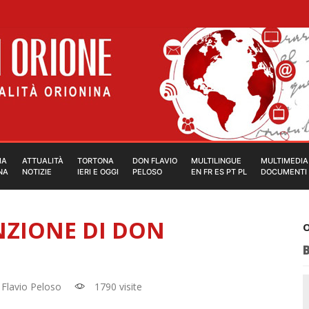
IA
ATTUALITÀ
TORTONA
DON FLAVIO
MULTILINGUE
MULTIMEDIA
NA
NOTIZIE
IERI E OGGI
PELOSO
EN FR ES PT PL
DOCUMENTI
NZIONE DI DON
O
 Flavio Peloso
1790 visite