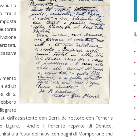
vani. Lo
ò tra il
 imposta
autorità
L
l’Azione
rizzati,
cessiva
ovimento
24 ad un
le di S.
“ebbero
llegrate
nati dall’assistente don Berri, dal rettore don Forneris
o Ligure. Anche il fiorente reparto di Dentice,
nirsi alla festa dei nuovi compagni di Momperone che