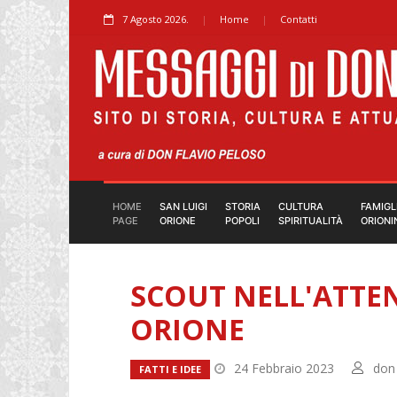
7 Agosto 2026.
Home
Contatti
HOME
SAN LUIGI
STORIA
CULTURA
FAMIGL
PAGE
ORIONE
POPOLI
SPIRITUALITÀ
ORIONI
SCOUT NELL'ATTE
ORIONE
24 Febbraio 2023
don
FATTI E IDEE