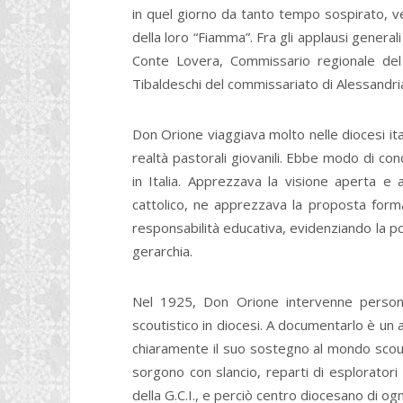
in quel giorno da tanto tempo sospirato, v
della loro “Fiamma”. Fra gli applausi general
Conte Lovera, Commissario regionale del
Tibaldeschi del commissariato di Alessandria
Don Orione viaggiava molto nelle diocesi i
realtà pastorali giovanili. Ebbe modo di cono
in Italia. Apprezzava la visione aperta 
cattolico, ne apprezzava la proposta format
responsabilità educativa, evidenziando la po
gerarchia.
Nel 1925, Don Orione intervenne person
scoutistico in diocesi. A documentarlo è un 
chiaramente il suo sostegno al mondo scout:
sorgono con slancio, reparti di esploratori
della G.C.I., e perciò centro diocesano di og