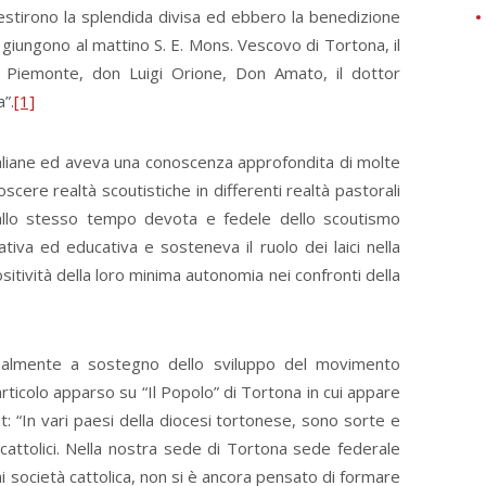
estirono la splendida divisa ed ebbero la benedizione
i giungono al mattino S. E. Mons. Vescovo di Tortona, il
 Piemonte, don Luigi Orione, Don Amato, il dottor
”.
[1]
taliane ed aveva una conoscenza approfondita di molte
scere realtà scoutistiche in differenti realtà pastorali
e allo stesso tempo devota e fedele dello scoutismo
iva ed educativa e sosteneva il ruolo dei laici nella
sitività della loro minima autonomia nei confronti della
almente a sostegno dello sviluppo del movimento
articolo apparso su “Il Popolo” di Tortona in cui appare
 “In vari paesi della diocesi tortonese, sono sorte e
 cattolici. Nella nostra sede di Tortona sede federale
ni società cattolica, non si è ancora pensato di formare