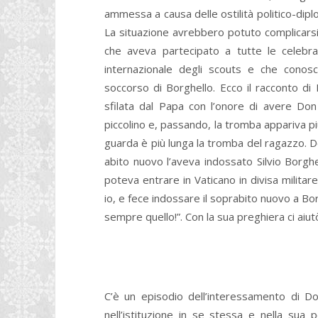
ammessa a causa delle ostilità politico-diplo
La situazione avrebbero potuto complicarsi,
che aveva partecipato a tutte le celebrazi
internazionale degli scouts e che conos
soccorso di Borghello. Ecco il racconto 
sfilata dal Papa con l’onore di avere Don
piccolino e, passando, la tromba appariva pi
guarda è più lunga la tromba del ragazzo. 
abito nuovo l’aveva indossato Silvio Borghe
poteva entrare in Vaticano in divisa militar
io, e fece indossare il soprabito nuovo a Bo
sempre quello!”. Con la sua preghiera ci aiutò 
C’è un episodio dell’interessamento di D
nell’istituzione in se stessa e nella sua pe