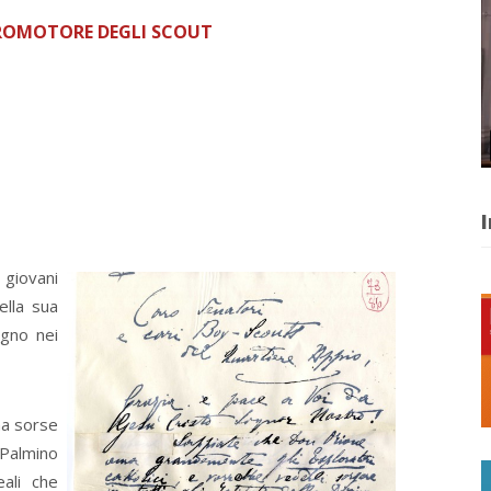
ROMOTORE DEGLI SCOUT
I
 giovani
ella sua
egno nei
na sorse
 Palmino
eali che