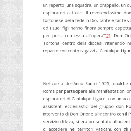
un reparto, una squadra, un drappello, un q
esploratori cattolici. Il reverendissimo do
tortonese della fede in Dio, tante e tante v
ed i suoi figli hanno finora sempre aspetta
per porsi con essa all’opera”
[2]
.
Don Ori
Tortona, centro della diocesi, ritenendo in
reparto con cento ragazzi a Cantalupo Ligure
Nel corso dell’Anno Santo 1925, qualche m
Roma per partecipare alle manifestazioni pre
esploratori di Cantalupo Ligure, con un ac
assistenti ecclesiastici del gruppo don 
intervento di Don Orione all’incontro con il 
servizio di leva, si era presentato all’udie
di accedere nei territori Vaticani, con gli 