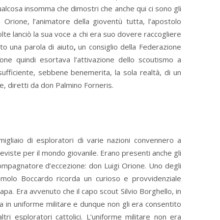
ualcosa insomma che dimostri che anche qui ci sono gli
n Orione, l’animatore della gioventù tutta, l’apostolo
olte lanciò la sua voce a chi era suo dovere raccogliere
to una parola di aiuto
,
un consiglio della Federazione
one quindi esortava l’attivazione dello scoutismo a
sufficiente, sebbene benemerita, la sola realtà, di un
, diretti da don Palmino Forneris.
igliaio di esploratori di varie nazioni convennero a
viste per il mondo giovanile. Erano presenti anche gli
compagnatore d’eccezione: don Luigi Orione. Uno degli
Romolo Boccardo ricorda un curioso e provvidenziale
Papa. Era avvenuto che il capo scout Silvio Borghello, in
nza in uniforme militare e dunque non gli era consentito
altri esploratori cattolici. L’uniforme militare non era