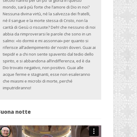
secolo hanno per un po’ di gloria in questo
mondo, sarà più forte che l’amore di Dio in noi?
Nessuna divina virtù, né la salvezza dei fratelli,
né il sangue e la morte stessa di Cristo, non la
carità di Gesù ci riscuote? Deh! che nessuno di noi
abbia da rimproverarsi le parole che sono in un
salmo: «Io dormii e mi assonnai» per quanto si
riferisce all’adempimento de’ nostri doveri. Guai ai
tiepidi! e a chi non sente spavento dal tedio dello
spirito, e si abbandona all’indifferenza, ed è da
Dio trovato negativo, non positivo. Guai alle
acque ferme e stagnanti, esse non esaleranno
che miasmi e microbi di morte, perché
imputridiranno!
Buona notte