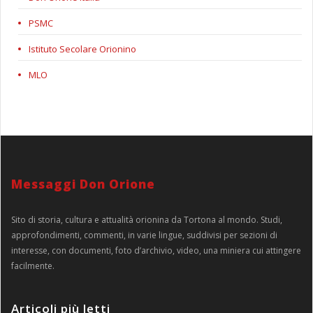
PSMC
Istituto Secolare Orionino
MLO
Messaggi Don Orione
Sito di storia, cultura e attualità orionina da Tortona al mondo. Studi,
approfondimenti, commenti, in varie lingue, suddivisi per sezioni di
interesse, con documenti, foto d’archivio, video, una miniera cui attingere
facilmente.
Articoli più letti