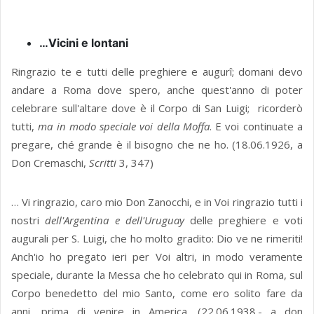
…Vicini e lontani
Ringrazio te e tutti delle preghiere e augurî; domani devo
andare a Roma dove spero, anche quest'anno di poter
celebrare sull'altare dove è il Corpo di San Luigi; ricorderò
tutti,
ma in modo speciale voi della Moffa
. E voi continuate a
pregare, ché grande è il bisogno che ne ho. (18.06.1926, a
Don Cremaschi,
Scritti
3, 347)
… Vi ringrazio, caro mio Don Zanocchi, e in Voi ringrazio tutti i
nostri
dell'Argentina e dell'Uruguay
delle preghiere e voti
augurali per S. Luigi, che ho molto gradito: Dio ve ne rimeriti!
Anch'io ho pregato ieri per Voi altri, in modo veramente
speciale, durante la Messa che ho celebrato qui in Roma, sul
Corpo benedetto del mio Santo, come ero solito fare da
anni, prima di venire in America. (22.06.1938.- a don