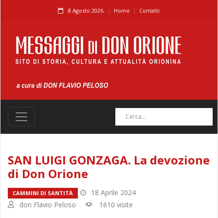
8 Agosto 2026.
Home
Contatti
SAN LUIGI GONZAGA. La devozione
di Don Orione
18 Aprile 2024
CAMMINI DI SANTITÀ
don Flavio Peloso
1610 visite