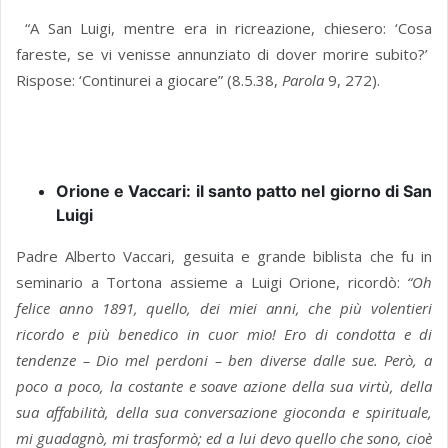
“A San Luigi, mentre era in ricreazione, chiesero: ‘Cosa
fareste, se vi venisse annunziato di dover morire subito?’
Rispose: ‘Continurei a giocare” (8.5.38,
Parola
9, 272).
Orione e Vaccari: il santo patto nel giorno di San
Luigi
Padre Alberto Vaccari, gesuita e grande biblista che fu in
seminario a Tortona assieme a Luigi Orione, ricordò:
“Oh
felice anno 1891, quello, dei miei anni, che più volentieri
ricordo e più benedico in cuor mio! Ero di condotta e di
tendenze – Dio mel perdoni – ben diverse dalle sue. Però, a
poco a poco, la costante e soave azione della sua virtù, della
sua affabilità, della sua conversazione gioconda e spirituale,
mi guadagnò, mi trasformò; ed a lui devo quello che sono, cioè