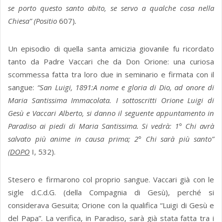
se porto questo santo abito, se servo a qualche cosa nella
Chiesa” (Positio
607)
.
Un episodio di quella santa amicizia giovanile fu ricordato
tanto da Padre Vaccari che da Don Orione: una curiosa
scommessa fatta tra loro due in seminario e firmata con il
sangue:
“San Luigi, 1891:A nome e gloria di Dio, ad onore di
Maria Santissima Immacolata. I sottoscritti Orione Luigi di
Gesù e Vaccari Alberto, si danno il seguente appuntamento in
Paradiso ai piedi di Maria Santissima. Si vedrà: 1° Chi avrà
salvato più anime in causa prima; 2° Chi sarà più santo”
(DOPO
I, 532).
Stesero e firmarono col proprio sangue. Vaccari già con le
sigle d.C.d.G. (della Compagnia di Gesù), perché si
considerava Gesuita; Orione con la qualifica “Luigi di Gesù e
del Papa”. La verifica, in Paradiso, sarà già stata fatta tra i