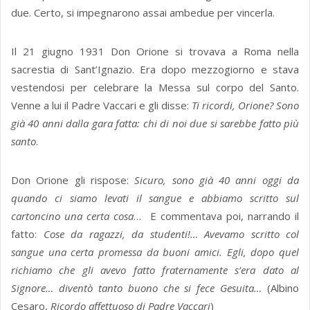
due. Certo, si impegnarono assai ambedue per vincerla.
Il 21 giugno 1931 Don Orione si trovava a Roma nella
sacrestia di Sant’Ignazio. Era dopo mezzogiorno e stava
vestendosi per celebrare la Messa sul corpo del Santo.
Venne a lui il Padre Vaccari e gli disse:
Ti ricordi, Orione? Sono
già 40 anni dalla gara fatta: chi di noi due si sarebbe fatto più
santo
.
Don Orione gli rispose:
Sicuro, sono già 40 anni oggi da
quando ci siamo levati il sangue e abbiamo scritto sul
cartoncino una certa cosa
… E commentava poi, narrando il
fatto:
Cose da ragazzi, da studenti!… Avevamo scritto col
sangue una certa promessa da buoni amici. Egli, dopo quel
richiamo che gli avevo fatto fraternamente s’era dato al
Signore… diventò tanto buono che si fece Gesuita…
(Albino
Cesaro,
Ricordo affettuoso di Padre Vaccari
)