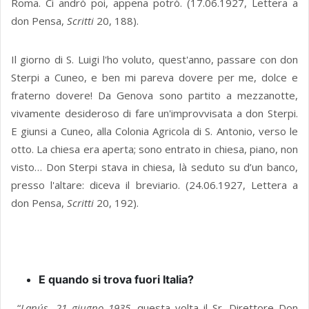
Roma. Ci andrò poi, appena potrò. (17.06.1927, Lettera a
don Pensa,
Scritti
20, 188).
Il giorno di S. Luigi l'ho voluto, quest'anno, passare con don
Sterpi a Cuneo, e ben mi pareva dovere per me, dolce e
fraterno dovere! Da Genova sono partito a mezzanotte,
vivamente desideroso di fare un'improvvisata a don Sterpi.
E giunsi a Cuneo, alla Colonia Agricola di S. Antonio, verso le
otto. La chiesa era aperta; sono entrato in chiesa, piano, non
visto… Don Sterpi stava in chiesa, là seduto su d’un banco,
presso l'altare: diceva il breviario. (24.06.1927, Lettera a
don Pensa,
Scritti
20, 192).
E quando si trova fuori Italia?
“
Lanús, 21 giugno 1935
. questa volta il Sr. Direttore Don