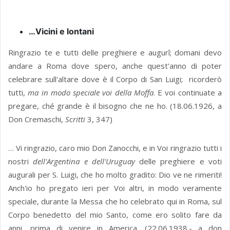
…Vicini e lontani
Ringrazio te e tutti delle preghiere e augurî; domani devo
andare a Roma dove spero, anche quest'anno di poter
celebrare sull'altare dove è il Corpo di San Luigi; ricorderò
tutti,
ma in modo speciale voi della Moffa
. E voi continuate a
pregare, ché grande è il bisogno che ne ho. (18.06.1926, a
Don Cremaschi,
Scritti
3, 347)
… Vi ringrazio, caro mio Don Zanocchi, e in Voi ringrazio tutti i
nostri
dell'Argentina e dell'Uruguay
delle preghiere e voti
augurali per S. Luigi, che ho molto gradito: Dio ve ne rimeriti!
Anch'io ho pregato ieri per Voi altri, in modo veramente
speciale, durante la Messa che ho celebrato qui in Roma, sul
Corpo benedetto del mio Santo, come ero solito fare da
anni, prima di venire in America. (22.06.1938.- a don