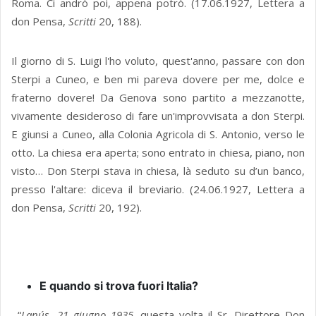
Roma. Ci andrò poi, appena potrò. (17.06.1927, Lettera a
don Pensa,
Scritti
20, 188).
Il giorno di S. Luigi l'ho voluto, quest'anno, passare con don
Sterpi a Cuneo, e ben mi pareva dovere per me, dolce e
fraterno dovere! Da Genova sono partito a mezzanotte,
vivamente desideroso di fare un'improvvisata a don Sterpi.
E giunsi a Cuneo, alla Colonia Agricola di S. Antonio, verso le
otto. La chiesa era aperta; sono entrato in chiesa, piano, non
visto… Don Sterpi stava in chiesa, là seduto su d’un banco,
presso l'altare: diceva il breviario. (24.06.1927, Lettera a
don Pensa,
Scritti
20, 192).
E quando si trova fuori Italia?
“
Lanús, 21 giugno 1935
. questa volta il Sr. Direttore Don