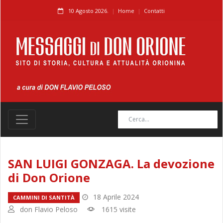
10 Agosto 2026.
Home
Contatti
SAN LUIGI GONZAGA. La devozione
di Don Orione
18 Aprile 2024
CAMMINI DI SANTITÀ
don Flavio Peloso
1615 visite