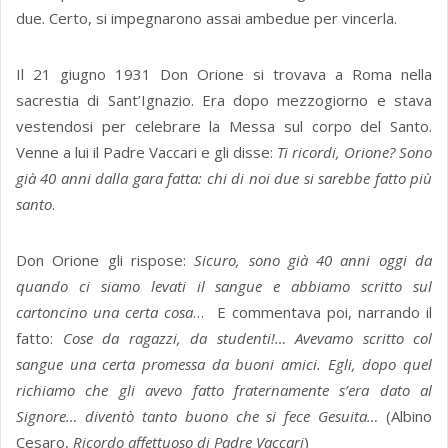
due. Certo, si impegnarono assai ambedue per vincerla.
Il 21 giugno 1931 Don Orione si trovava a Roma nella
sacrestia di Sant’Ignazio. Era dopo mezzogiorno e stava
vestendosi per celebrare la Messa sul corpo del Santo.
Venne a lui il Padre Vaccari e gli disse:
Ti ricordi, Orione? Sono
già 40 anni dalla gara fatta: chi di noi due si sarebbe fatto più
santo
.
Don Orione gli rispose:
Sicuro, sono già 40 anni oggi da
quando ci siamo levati il sangue e abbiamo scritto sul
cartoncino una certa cosa
… E commentava poi, narrando il
fatto:
Cose da ragazzi, da studenti!… Avevamo scritto col
sangue una certa promessa da buoni amici. Egli, dopo quel
richiamo che gli avevo fatto fraternamente s’era dato al
Signore… diventò tanto buono che si fece Gesuita…
(Albino
Cesaro,
Ricordo affettuoso di Padre Vaccari
)