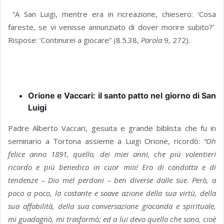
“A San Luigi, mentre era in ricreazione, chiesero: ‘Cosa
fareste, se vi venisse annunziato di dover morire subito?’
Rispose: ‘Continurei a giocare” (8.5.38,
Parola
9, 272).
Orione e Vaccari: il santo patto nel giorno di San
Luigi
Padre Alberto Vaccari, gesuita e grande biblista che fu in
seminario a Tortona assieme a Luigi Orione, ricordò:
“Oh
felice anno 1891, quello, dei miei anni, che più volentieri
ricordo e più benedico in cuor mio! Ero di condotta e di
tendenze – Dio mel perdoni – ben diverse dalle sue. Però, a
poco a poco, la costante e soave azione della sua virtù, della
sua affabilità, della sua conversazione gioconda e spirituale,
mi guadagnò, mi trasformò; ed a lui devo quello che sono, cioè