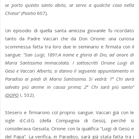
se porto questo santo abito, se servo a qualche cosa nella
Chiesa” (Positio
607)
.
Un episodio di quella santa amicizia giovanile fu ricordato
tanto da Padre Vaccari che da Don Orione: una curiosa
scommessa fatta tra loro due in seminario e firmata con il
sangue:
“San Luigi, 1891:A nome e gloria di Dio, ad onore di
Maria Santissima Immacolata. I sottoscritti Orione Luigi di
Gesù e Vaccari Alberto, si danno il seguente appuntamento in
Paradiso ai piedi di Maria Santissima. Si vedrà: 1° Chi avrà
salvato più anime in causa prima; 2° Chi sarà più santo”
(DOPO
I, 532).
Stesero e firmarono col proprio sangue. Vaccari già con le
sigle d.C.d.G. (della Compagnia di Gesù), perché si
considerava Gesuita; Orione con la qualifica “Luigi di Gesù e
del Papa”. La verifica, in Paradiso, sarà già stata fatta tra i