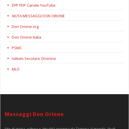
DFP FDP Canale YouTube
AIUTA MESSAGGI DON ORIONE
Don Orione.org
Don Orione Italia
PSMC
Istituto Secolare Orionino
MLO
Messaggi Don Orione
Sito di storia, cultura e attualità orionina da Tortona al mondo. Studi,