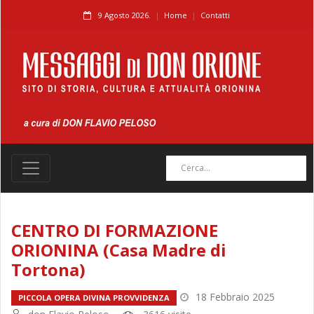
9 Agosto 2026.
Home
Contatti
CENTRO DI FORMAZIONE
ORIONINA (Casa Madre di
Tortona)
18 Febbraio 2025
PICCOLA OPERA DIVINA PROVVIDENZA