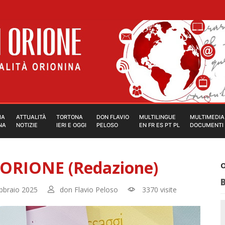
IA
ATTUALITÀ
TORTONA
DON FLAVIO
MULTILINGUE
MULTIMEDIA
NA
NOTIZIE
IERI E OGGI
PELOSO
EN FR ES PT PL
DOCUMENTI
ORIONE (Redazione)
O
bbraio 2025
don Flavio Peloso
3370 visite