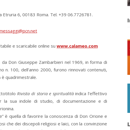
ia Etruria 6, 00183 Roma. Tel. +39 06.7726781.
I
messaggi@pcn.net
tabile e scaricabile online su
www.calameo.com
ta da Don Giuseppe Zambarbieri nel 1969, in forma di
no n. 100, dell’anno 2000, furono rinnovati contenuti,
à è quadrimestrale.
ttotitolo
Rivista di storia e spiritualità
indica l’effettivo
per la sua indole di studio, di documentazione e di
rionina.
” è quella di favorire la conoscenza di Don Orione e
i che dei discepoli religiosi e laici, con la convinzione
L