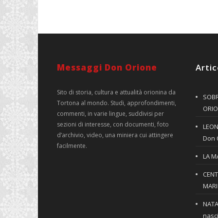
Messaggi Don Orione
Artic
Sito di storia, cultura e attualità orionina da
SOBR
Tortona al mondo. Studi, approfondimenti,
ORIO
commenti, in varie lingue, suddivisi per
sezioni di interesse, con documenti, foto
LEONE
d’archivio, video, una miniera cui attingere
Don 
facilmente.
LA M
CENT
MARIO
NATA
nasci