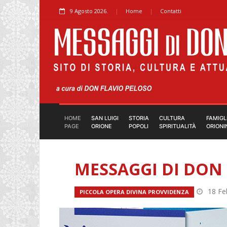
9 Agosto 2026.
Home
Contatti
HOME
SAN LUIGI
STORIA
CULTURA
FAMIGL
PAGE
ORIONE
POPOLI
SPIRITUALITÀ
ORIONI
MESSAGGI DI DON 
18 Fe
PICCOLA OPERA DIVINA PROVVIDENZA