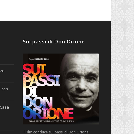
Sui passi di Don Orione
nze
e con
(Casa
Il Film conduce sui passi di Don Orione