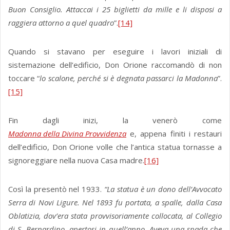
Buon Consiglio. Attaccai i 25 biglietti da mille e li disposi a
raggiera attorno a quel quadro
”.
[14]
Quando si stavano per eseguire i lavori iniziali di
sistemazione dell’edificio, Don Orione raccomandò di non
toccare “
lo scalone, perché si è degnata passarci la Madonna
”.
[15]
Fin dagli inizi, la venerò come
Madonna della Divina Provvidenza
e, appena finiti i restauri
dell’edificio, Don Orione volle che l’antica statua tornasse a
signoreggiare nella nuova Casa madre.
[16]
Così la presentò nel 1933.
“La statua è un dono dell’Avvocato
Serra di Novi Ligure. Nel 1893 fu portata, a spalle, dalla Casa
Oblatizia, dov’era stata provvisoriamente collocata, al Collegio
di S. Bernardino, apertosi in quell’anno. Aveva una spada che