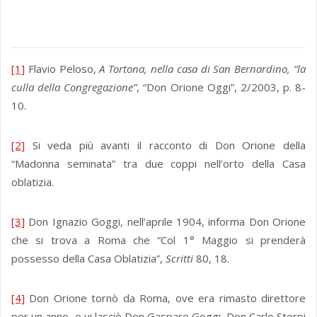
[1]
Flavio Peloso,
A Tortona, nella casa di San Bernardino, “la
culla della Congregazione”
, “Don Orione Oggi”, 2/2003, p. 8-
10.
[2]
Si veda più avanti il racconto di Don Orione della
“Madonna seminata” tra due coppi nell’orto della Casa
oblatizia.
[3]
Don Ignazio Goggi, nell’aprile 1904, informa Don Orione
che si trova a Roma che “Col 1° Maggio si prenderà
possesso della Casa Oblatizia”,
Scritti
80, 18.
[4]
Don Orione tornò da Roma, ove era rimasto direttore
per un anno, e vi lasciò Don Gaspare Goggi. Don Carlo Sterpi