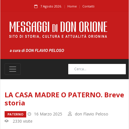
7 Agosto 2026.
Home
Contatti
LA CASA MADRE O PATERNO. Breve
storia
16 Marzo 2025
don Flavio Peloso
PATERNO
2330 visite