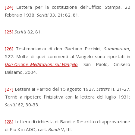
[24]
Lettera per la costituzione dell’Ufficio Stampa, 22
febbraio 1938,
Scritti
33, 21; 82, 81.
[25]
Scritti
82, 81.
[26]
Testimonianza di don Gaetano Piccinini,
Summarium
,
522. Molte di quei commenti al Vangelo sono riportati in
Don Orione. Meditazioni sul Vangelo
,
San Paolo, Cinisello
Balsamo, 2004.
[27]
Lettera ai Parroci del 15 agosto 1927,
Lettere
II, 21-27.
Tornò a ripetere l’iniziativa con la lettera del luglio 1931;
Scritti
62, 30-33.
[28]
Lettera di richiesta di Bandi e Rescritto di approvazione
di Pio X in ADO, cart.
Bandi
V, III.