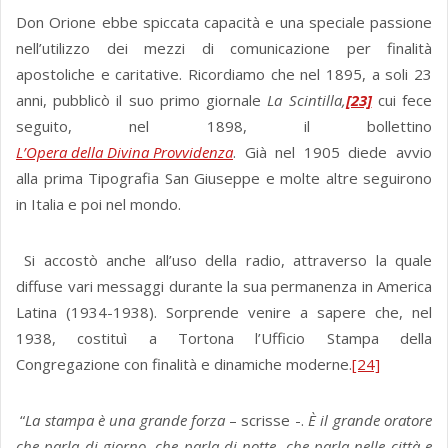
Don Orione ebbe spiccata capacità e una speciale passione
nell’utilizzo dei mezzi di comunicazione per finalità
apostoliche e caritative. Ricordiamo che nel 1895, a soli 23
anni, pubblicò il suo primo giornale
La Scintilla,
[23]
cui fece
seguito, nel 1898, il bollettino
L’Opera della Divina Provvidenza
. Già nel 1905 diede avvio
alla prima Tipografia San Giuseppe e molte altre seguirono
in Italia e poi nel mondo.
Si accostò anche all’uso della radio, attraverso la quale
diffuse vari messaggi durante la sua permanenza in America
Latina (1934-1938). Sorprende venire a sapere che, nel
1938, costituì a Tortona l’Ufficio Stampa della
Congregazione con finalità e dinamiche moderne.
[24]
“
La stampa è una grande forza
– scrisse -.
È il grande oratore
che parla di giorno, che parla di notte, che parla nelle città e