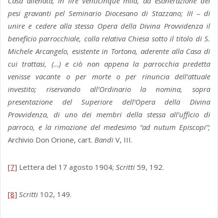
Casa alienata, in lire venticinque mila, ad esonerazione dei
pesi gravanti pel Seminario Diocesano di Stazzano; III – di
unire e cedere alla stessa Opera della Divina Provvidenza
il
beneficio parrocchiale, colla relativa Chiesa sotto il titolo di S.
Michele Arcangelo, esistente in Tortona, aderente alla Casa di
cui trattasi, (…) e ciò non appena la parrocchia predetta
venisse vacante o per morte o per rinuncia dell’attuale
investito;
riservando all’Ordinario la nomina, sopra
presentazione del Superiore dell’Opera della Divina
Provvidenza, di uno dei membri della stessa all’ufficio di
parroco, e la rimozione del medesimo “ad nutum Episcopi”;
Archivio Don Orione, cart.
Bandi
V, III.
[7]
Lettera del 17 agosto 1904;
Scritti
59, 192.
[8]
Scritti
102, 149.