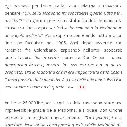
egli passava per l’orto tra la Casa Oblatizia si trovava a
pensare: “
Oh, se la Madonna mi concedesse questa Casa per i
miei figli!
”. Un giorno, prese una statuetta della Madonna, la
chiuse tra due coppi e – riferì –
“ho seminato la Madonna in
un angolo dell’orto”
. Poi sappiamo come andò tutto a buon
fine con l’acquisto nel 1905. Anni dopo, avvenne che
l’eremita fra Colombano, zappando nell’orto, scoperse
quel… tesoro.
“Io, in verità –
ammise Don Orione
– avevo
dimenticato la cosa, mentre la Casa era passata in nostra
proprietà. Era la Madonna che si era impadronita della Casa e
l’aveva passata dalle mani del Vescovo nelle mie mani. Essa è la
vera Madre e Padrona di questa Casa!”
.
[13]
Anche le 25.000 lire per l’acquisto della casa sono state una
imprevedibile grazia della Madonna, alla quale Don Orione
espresse un originale ringraziamento. “
Tra i ponteggi e le
travature dei lavori in corso pose il quadro della Madonna del