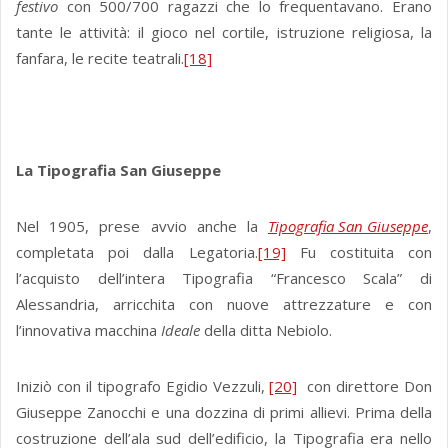
festivo
con 500/700 ragazzi che lo frequentavano. Erano
tante le attività: il gioco nel cortile, istruzione religiosa, la
fanfara, le recite teatrali.
[18]
La Tipografia San Giuseppe
Nel 1905, prese avvio anche la
Tipografia San Giuseppe
,
completata poi dalla Legatoria.
[19]
Fu costituita con
l’acquisto dell’intera Tipografia “Francesco Scala” di
Alessandria, arricchita con nuove attrezzature e con
l’innovativa macchina
Ideale
della ditta Nebiolo.
Iniziò con il tipografo Egidio Vezzuli,
[20]
con direttore Don
Giuseppe Zanocchi e una dozzina di primi allievi. Prima della
costruzione dell’ala sud dell’edificio, la Tipografia era nello