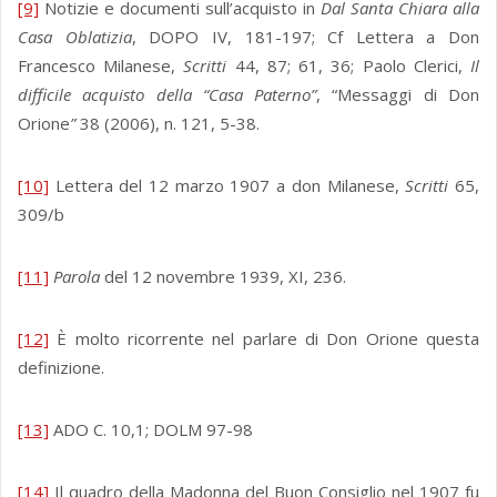
[9]
Notizie e documenti sull’acquisto in
Dal Santa Chiara alla
Casa Oblatizia
, DOPO IV, 181-197; Cf Lettera a Don
Francesco Milanese,
Scritti
44, 87; 61, 36; Paolo Clerici,
Il
difficile acquisto della “Casa Paterno”
, “Messaggi di Don
Orione
”
38 (2006), n. 121, 5-38.
[10]
Lettera del 12 marzo 1907 a don Milanese,
Scritti
65,
309/b
[11]
Parola
del 12 novembre 1939, XI, 236.
[12]
È molto ricorrente nel parlare di Don Orione questa
definizione.
[13]
ADO C. 10,1; DOLM 97-98
[14]
Il quadro della Madonna del Buon Consiglio nel 1907 fu