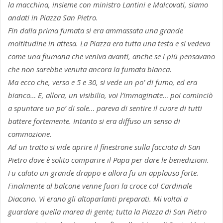
la macchina, insieme con ministro Lantini e Malcovati, siamo
andati in Piazza San Pietro.
Fin dalla prima fumata si era ammassata una grande
moltitudine in attesa. La Piazza era tutta una testa e si vedeva
come una fiumana che veniva avanti, anche se i più pensavano
che non sarebbe venuta ancora la fumata bianca.
Ma ecco che, verso e 5 e 30, si vede un po’ di fumo, ed era
bianco… E, allora, un visibilio, voi l’immaginate… poi cominciò
a spuntare un po’ di sole… pareva di sentire il cuore di tutti
battere fortemente. Intanto si era diffuso un senso di
commozione.
Ad un tratto si vide aprire il finestrone sulla facciata di San
Pietro dove è solito comparire il Papa per dare le benedizioni.
Fu calato un grande drappo e allora fu un applauso forte.
Finalmente al balcone venne fuori la croce col Cardinale
Diacono. Vi erano gli altoparlanti preparati. Mi voltai a
guardare quella marea di gente; tutta la Piazza di San Pietro