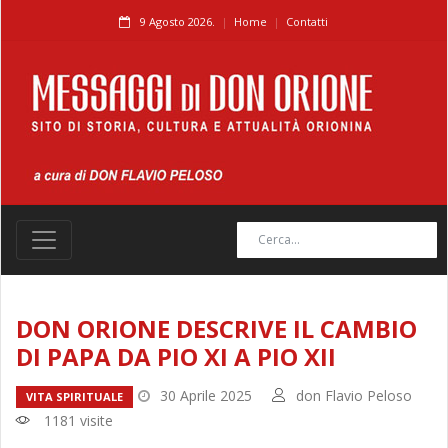
9 Agosto 2026.
Home
Contatti
DON ORIONE DESCRIVE IL CAMBIO
DI PAPA DA PIO XI A PIO XII
30 Aprile 2025
don Flavio Peloso
VITA SPIRITUALE
1181 visite