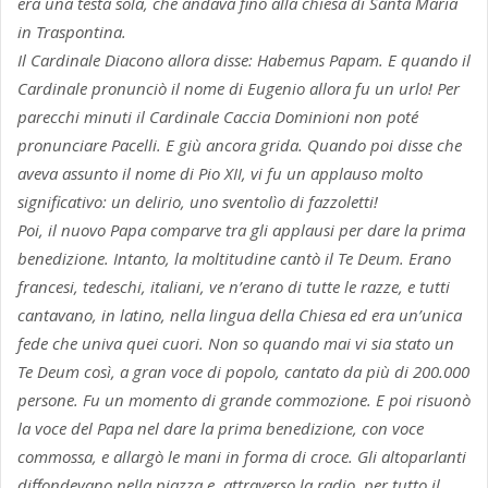
era una testa sola, che andava fino alla chiesa di Santa Maria
in Traspontina.
Il Cardinale Diacono allora disse: Habemus Papam. E quando il
Cardinale pronunciò il nome di Eugenio allora fu un urlo! Per
parecchi minuti il Cardinale Caccia Dominioni non poté
pronunciare Pacelli. E giù ancora grida. Quando poi disse che
aveva assunto il nome di Pio XII, vi fu un applauso molto
significativo: un delirio, uno sventolìo di fazzoletti!
Poi, il nuovo Papa comparve tra gli applausi per dare la prima
benedizione. Intanto, la moltitudine cantò il Te Deum. Erano
francesi, tedeschi, italiani, ve n’erano di tutte le razze, e tutti
cantavano, in latino, nella lingua della Chiesa ed era un’unica
fede che univa quei cuori. Non so quando mai vi sia stato un
Te Deum così, a gran voce di popolo, cantato da più di 200.000
persone. Fu un momento di grande commozione. E poi risuonò
la voce del Papa nel dare la prima benedizione, con voce
commossa, e allargò le mani in forma di croce. Gli altoparlanti
diffondevano nella piazza e, attraverso la radio, per tutto il