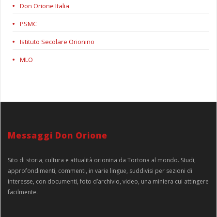
Don Orione Italia
PSMC
Istituto Secolare Orionino
MLO
Messaggi Don Orione
Sito di storia, cultura e attualità orionina da Tortona al mondo. Studi,
approfondimenti, commenti, in varie lingue, suddivisi per sezioni di
interesse, con documenti, foto d’archivio, video, una miniera cui attingere
facilmente.