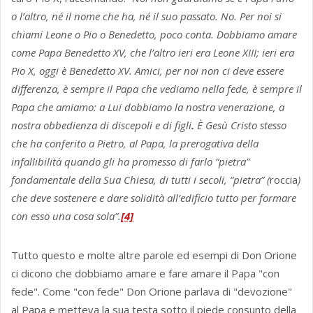
o l’altro, né il nome che ha, né il suo passato. No. Per noi si
chiami Leone o Pio o Benedetto, poco conta. Dobbiamo amare
come Papa Benedetto XV, che l’altro ieri era Leone XIII; ieri era
Pio X, oggi è Benedetto XV. Amici, per noi non ci deve essere
differenza, è sempre il Papa che vediamo nella fede, è sempre il
Papa che amiamo: a Lui dobbiamo la nostra venerazione, a
nostra obbedienza di discepoli e di figli
.
È Gesù Cristo stesso
che ha conferito a Pietro, al Papa, la prerogativa della
infallibilità quando gli ha promesso di farlo “pietra”
fondamentale della Sua Chiesa, di tutti i secoli, “pietra” (
roccia
)
che deve sostenere e dare solidità all’edificio tutto per formare
con esso una cosa sola”.
[4]
Tutto questo e molte altre parole ed esempi di Don Orione
ci dicono che dobbiamo amare e fare amare il Papa "con
fede". Come "con fede" Don Orione parlava di "devozione"
al Papa e metteva la sua testa sotto il piede consunto della