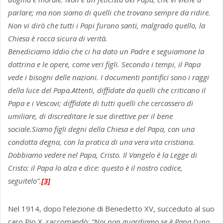
parlare; ma non siamo di quelli che trovano sempre da ridire.
Non vi dirò che tutti i Papi furono santi, malgrado quello, la
Chiesa è rocca sicura di verità.
Benediciamo Iddio che ci ha dato un Padre e seguiamone la
dottrina e le opere, come veri figli. Secondo i tempi, il Papa
vede i bisogni delle nazioni. I documenti pontifici sono i raggi
della luce del Papa.Attenti, diffidate da quelli che criticano il
Papa e i Vescovi; diffidate di tutti quelli che cercassero di
umiliare, di discreditare le sue direttive per il bene
sociale.Siamo figli degni della Chiesa e del Papa, con una
condotta degna, con la pratica di una vera vita cristiana.
Dobbiamo vedere nel Papa, Cristo. Il Vangelo è la Legge di
Cristo: il Papa lo alza e dice: questo è il nostro codice,
seguitelo”.
[3]
Nel 1914, dopo l’elezione di Benedetto XV, succeduto al suo
caro Pio X, raccomandò:
“Noi non guardiamo se è Papa l’uno