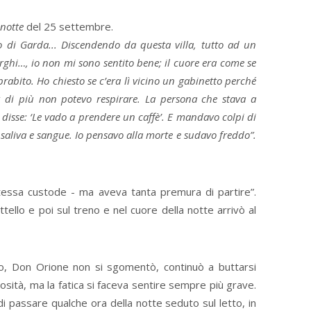
notte
del 25 settembre.
ago di Garda... Discendendo da questa villa, tutto ad un
ghi…, io non mi sono sentito bene; il cuore era come se
soprabito. Ho chiesto se c’era lì vicino un gabinetto perché
 di più non potevo respirare. La persona che stava a
 disse: ‘Le vado a prendere un caffè’. E mandavo colpi di
 saliva e sangue. Io pensavo alla morte e sudavo freddo”.
stessa custode - ma aveva tanta premura di partire”.
ttello e poi sul treno e nel cuore della notte arrivò al
, Don Orione non si sgomentò, continuò a buttarsi
sità, ma la fatica si faceva sentire sempre più grave.
i passare qualche ora della notte seduto sul letto, in