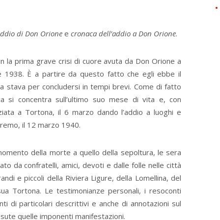
addio di Don Orione
e
cronaca dell’addio a Don Orione
.
on la prima grave crisi di cuore avuta da Don Orione a
e 1938. È a partire da questo fatto che egli ebbe il
ta stava per concludersi in tempi brevi. Come di fatto
ca si concentra sull’ultimo suo mese di vita e, con
niziata a Tortona, il 6 marzo dando l’addio a luoghi e
nremo, il 12 marzo 1940.
omento della morte a quello della sepoltura, le sera
 da confratelli, amici, devoti e dalle folle nelle città
di e piccoli della Riviera Ligure, della Lomellina, del
sua Tortona. Le testimonianze personali, i resoconti
nti di particolari descrittivi e anche di annotazioni sul
issute quelle imponenti manifestazioni.