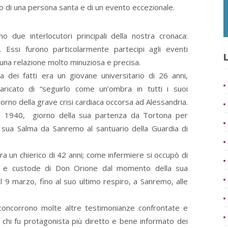
o di una persona santa e di un evento eccezionale.
o due interlocutori principali della nostra cronaca:
Essi furono particolarmente partecipi agli eventi
L
 una relazione molto minuziosa e precisa.
a dei fatti era un giovane universitario di 26 anni,
aricato di “seguirlo come un’ombra in tutti i suoi
iorno della grave crisi cardiaca occorsa ad Alessandria.
o 1940, giorno della sua partenza da Tortona per
a sua Salma da Sanremo al santuario della Guardia di
a un chierico di 42 anni; come infermiere si occupò di
o e custode di Don Orione dal momento della sua
l 9 marzo, fino al suo ultimo respiro, a Sanremo, alle
 concorrono molte altre testimonianze confrontate e
di chi fu protagonista più diretto e bene informato dei