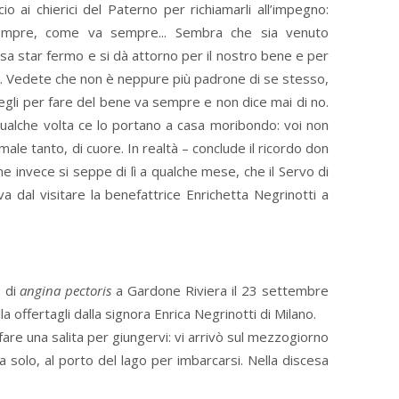
io ai chierici del Paterno per richiamarli all’impegno:
sempre, come va sempre... Sembra che sia venuto
 sa star fermo e si dà attorno per il nostro bene e per
ri. Vedete che non è neppure più padrone di se stesso,
d egli per fare del bene va sempre e non dice mai di no.
Qualche volta ce lo portano a casa moribondo: voi non
ale tanto, di cuore. In realtà – conclude il ricordo don
 invece si seppe di lì a qualche mese, che il Servo di
 dal visitare la benefattrice Enrichetta Negrinotti a
o di
angina pectoris
a Gardone Riviera il 23 settembre
 offertagli dalla signora Enrica Negrinotti di Milano.
 fare una salita per giungervi: vi arrivò sul mezzogiorno
da solo, al porto del lago per imbarcarsi. Nella discesa