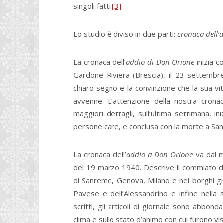
singoli fatti.
[3]
Lo studio è diviso in due parti:
cronaca dell’
La cronaca dell’
addio di Don Orione
inizia c
Gardone Riviera (Brescia), il 23 settembr
chiaro segno e la convinzione che la sua vi
avvenne. L’attenzione della nostra crona
maggiori dettagli, sull’ultima settimana, i
persone care, e conclusa con la morte a Sa
La cronaca dell’
addio a Don Orione
va dal m
del 19 marzo 1940. Descrive il commiato dato
di Sanremo, Genova, Milano e nei borghi gran
Pavese e dell’Alessandrino e infine nella 
scritti, gli articoli di giornale sono abbonda
clima e sullo stato d’animo con cui furono v