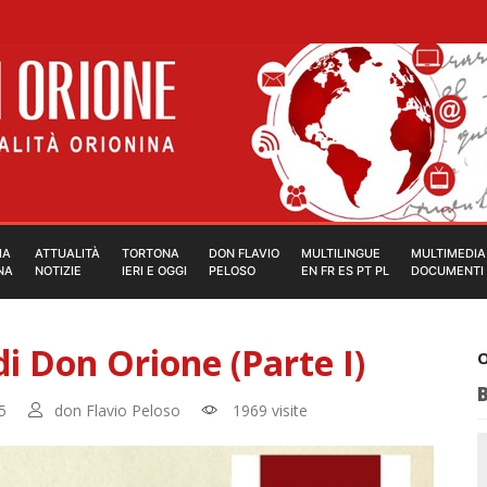
IA
ATTUALITÀ
TORTONA
DON FLAVIO
MULTILINGUE
MULTIMEDIA
NA
NOTIZIE
IERI E OGGI
PELOSO
EN FR ES PT PL
DOCUMENTI
di Don Orione (Parte I)
O
5
don Flavio Peloso
1969 visite