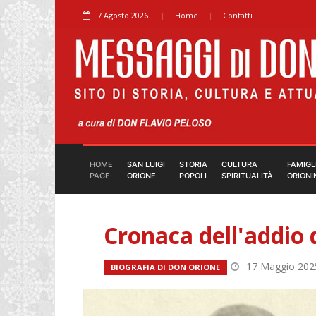
7 Agosto 2026.
Home
Contatti
HOME
SAN LUIGI
STORIA
CULTURA
FAMIGL
PAGE
ORIONE
POPOLI
SPIRITUALITÀ
ORIONI
Cronaca dell'addio 
17 Maggio 202
BIOGRAFIA DI DON ORIONE