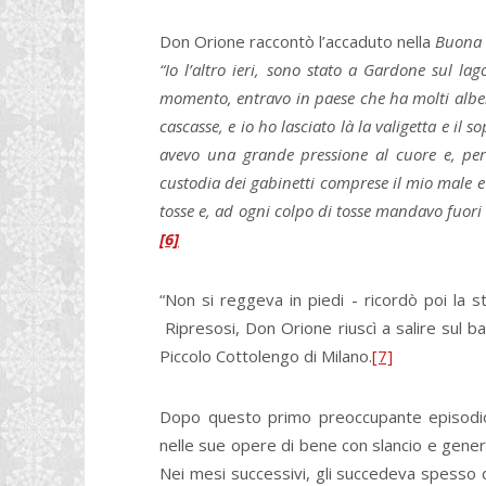
Don Orione raccontò l’accaduto nella
Buona 
“Io l’altro ieri, sono stato a Gardone sul l
momento, entravo in paese che ha molti alber
cascasse, e io ho lasciato là la valigetta e il 
avevo una grande pressione al cuore e, per
custodia dei gabinetti comprese il mio male e
tosse e, ad ogni colpo di tosse mandavo fuori
[6]
“Non si reggeva in piedi - ricordò poi la 
Ripresosi, Don Orione riuscì a salire sul ba
Piccolo Cottolengo di Milano.
[7]
Dopo questo primo preoccupante episodio
nelle sue opere di bene con slancio e genero
Nei mesi successivi, gli succedeva spesso d