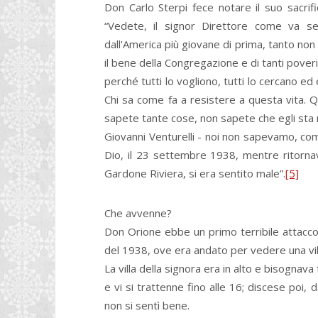
Don Carlo Sterpi fece notare il suo sacrific
“Vedete, il signor Direttore come va 
dall'America più giovane di prima, tanto non
il bene della Congregazione e di tanti pove
perché tutti lo vogliono, tutti lo cercano e
Chi sa come fa a resistere a questa vita. 
sapete tante cose, non sapete che egli sta m
Giovanni Venturelli - noi non sapevamo, come
Dio, il 23 settembre 1938, mentre ritornava
Gardone Riviera, si era sentito male”.
[5]
Che avvenne?
Don Orione ebbe un primo terribile attacc
del 1938, ove era andato per vedere una villa
La villa della signora era in alto e bisognava
e vi si trattenne fino alle 16; discese poi, 
non si sentì bene.