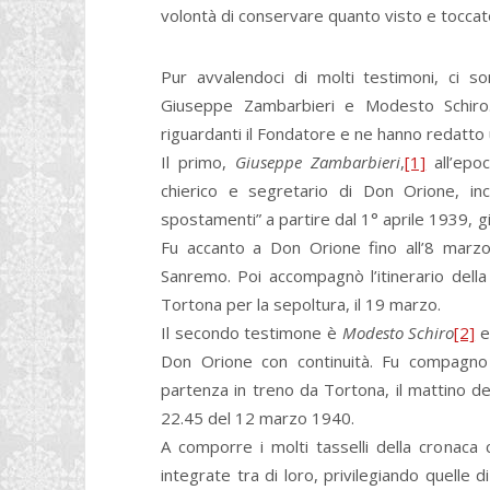
volontà di conservare quanto visto e toccat
Pur avvalendoci di molti testimoni, ci son
Giuseppe Zambarbieri e Modesto Schiro. 
riguardanti il Fondatore e ne hanno redatto
Il primo,
Giuseppe Zambarbieri
,
[1]
all’epoc
chierico e segretario di Don Orione, inc
spostamenti” a partire dal 1° aprile 1939, g
Fu accanto a Don Orione fino all’8 marz
Sanremo. Poi accompagnò l’itinerario dell
Tortona per la sepoltura, il 19 marzo.
Il secondo testimone è
Modesto Schiro
[2]
er
Don Orione con continuità. Fu compagn
partenza in treno da Tortona, il mattino de
22.45 del 12 marzo 1940.
A comporre i molti tasselli della cronaca
integrate tra di loro, privilegiando quelle 