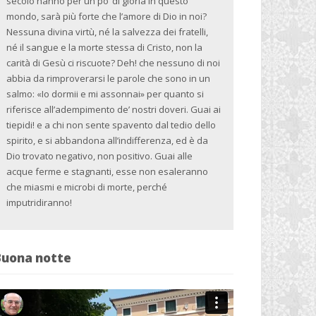
secolo hanno per un po’ di gloria in questo
mondo, sarà più forte che l’amore di Dio in noi?
Nessuna divina virtù, né la salvezza dei fratelli,
né il sangue e la morte stessa di Cristo, non la
carità di Gesù ci riscuote? Deh! che nessuno di noi
abbia da rimproverarsi le parole che sono in un
salmo: «Io dormii e mi assonnai» per quanto si
riferisce all’adempimento de’ nostri doveri. Guai ai
tiepidi! e a chi non sente spavento dal tedio dello
spirito, e si abbandona all’indifferenza, ed è da
Dio trovato negativo, non positivo. Guai alle
acque ferme e stagnanti, esse non esaleranno
che miasmi e microbi di morte, perché
imputridiranno!
Buona notte