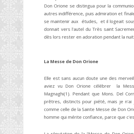
Don Orione se distingua pour la communion 
autres indifférence, puis admiration et finale
se maintenir aux études, et il logeait sous
donnait vers l'autel du Très saint Sacremen
dès lors rester en adoration pendant la nuit
La Messe
de Don Orione
Elle est sans aucun doute une des merveill
aviez vu Don Orione célébrer la Messe
Magnaghi(1). Pendant que Mons. Del Corn
prêtres, distincts pour piété, mais je n'a
comme celle de la Sainte Messe de Don Orio
homme qui mérite confiance, parce que c'es
La réputation de la “Messe de Don Orione