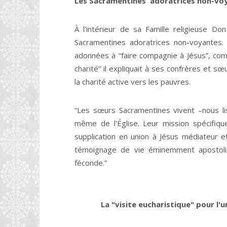
Les Sacramentines adoratrices non-vo
À l'intérieur de sa Famille religieuse D
Sacramentines adoratrices non-voyantes.
adonnées à “faire compagnie à Jésus”, com
charité” il expliquait à ses confrères et s
la charité active vers les pauvres.
“Les sœurs Sacramentines vivent –nous li
même de l'Église. Leur mission spécifique
supplication en union à Jésus médiateur et 
témoignage de vie éminemment apostoliqu
féconde.”
La "visite eucharistique" pour l'uni