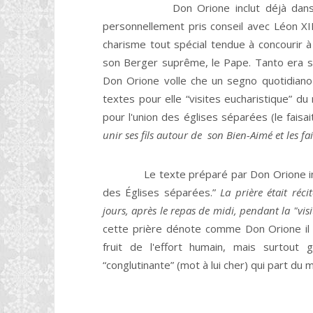
Don Orione inclut déjà dans les pr
personnellement pris conseil avec Léon XI
charisme tout spécial tendue à concourir à l
son Berger suprême, le Pape. Tanto era se
Don Orione volle che un segno quotidiano
textes pour elle “visites eucharistique” du
pour l'union des églises séparées (le faisa
unir ses fils autour de son Bien-Aimé et les fai
Le texte préparé par Don Orione invite 
des Églises séparées.”
La prière était réc
jours, après le repas de midi, pendant la "vi
cette prière dénote comme Don Orione il eû
fruit de l'effort humain, mais surtout 
“conglutinante” (mot à lui cher) qui part du 