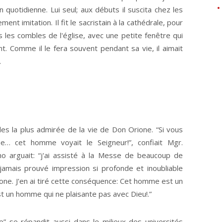
quotidienne. Lui seul; aux débuts il suscita chez les
ment imitation. Il fit le sacristain à la cathédrale, pour
 les combles de l'église, avec une petite fenêtre qui
t. Comme il le fera souvent pendant sa vie, il aimait
.
es la plus admirée de la vie de Don Orione. “Si vous
… cet homme voyait le Seigneur!”, confiait Mgr.
o arguait: “j'ai assisté à la Messe de beaucoup de
i jamais prouvé impression si profonde et inoubliable
ne. J'en ai tiré cette conséquence: Cet homme est un
t un homme qui ne plaisante pas avec Dieu!.”
” se répandit aussi dans le milieux des universités