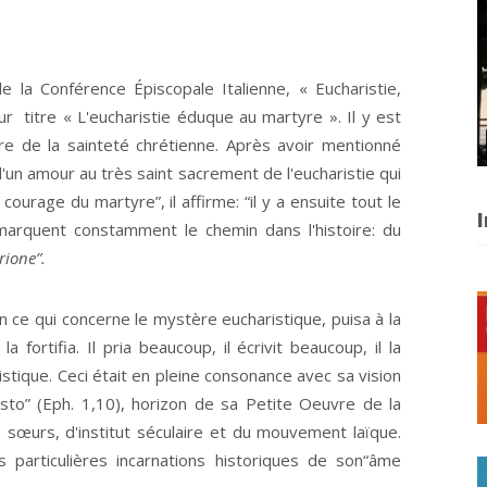
férence Épiscopale Italienne, « Eucharistie,
 titre « L'eucharistie éduque au martyre ». Il y est
toire de la sainteté chrétienne. Après avoir mentionné
un amour au très saint sacrement de l'eucharistie qui
urage du martyre”, il affirme: “il y a ensuite tout le
I
marquent constamment le chemin dans l'histoire: du
ione”.
qui concerne le mystère eucharistique, puisa à la
a fortifia. Il pria beaucoup, il écrivit beaucoup, il la
stique. Ceci était en pleine consonance avec sa vision
isto” (Eph. 1,10), horizon de sa Petite Oeuvre de la
 sœurs, d'institut séculaire et du mouvement laïque.
 particulières incarnations historiques de son“âme