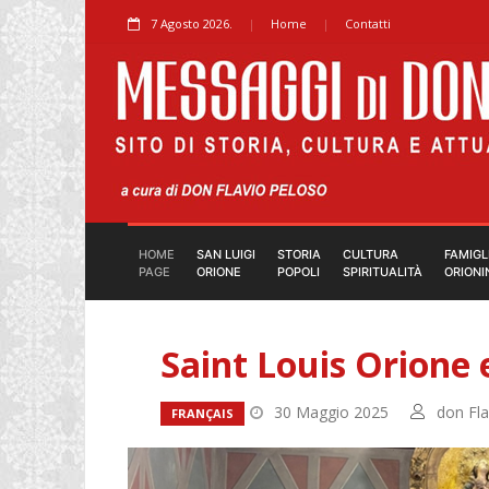
7 Agosto 2026.
Home
Contatti
HOME
SAN LUIGI
STORIA
CULTURA
FAMIGL
PAGE
ORIONE
POPOLI
SPIRITUALITÀ
ORIONI
Saint Louis Orione e
30 Maggio 2025
don Fla
FRANÇAIS