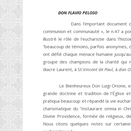
DON FLAVIO PELOSO
Dans l'important document de la Con
communion et communauté », le n.47 a pour
illustré le rôle de l'eucharistie dans l'his
“beaucoup de témoins, parfois anonymes, d'
ont défié chaque menace humaine jusqu'au co
groupe des champions de la charité qui 
diacre Laurent, à St.V
incent de Paul,
à
don Or
Le Bienheureux Don Luigi Orione, en ce 
grande doctrine et tradition de l'Église et l
pratiqua beaucoup et répandit la vie euchari
charismatique du “Instaurare omnia in Chr
Divine Providence, formée de religieux, de
Nous citons quelques notes sur certaines