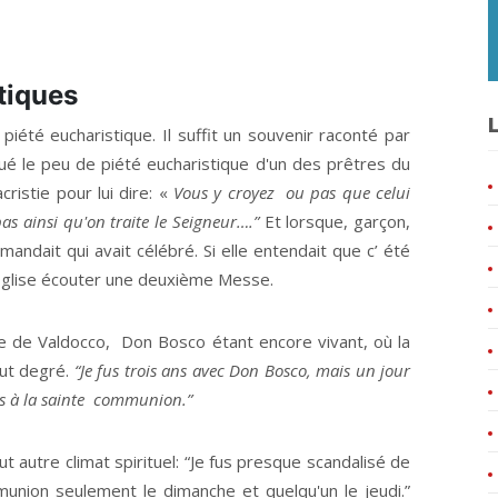
tiques
L
 piété eucharistique. Il suffit un souvenir raconté par
 le peu de piété eucharistique d'un des prêtres du
cristie pour lui dire: «
Vous y croyez ou pas que celui
pas ainsi qu'on traite le Seigneur….”
Et lorsque, garçon,
andait qui avait célébré. Si elle entendait que c’ été
’ Église écouter une deuxième Messe.
ire de Valdocco, Don Bosco étant encore vivant, où la
aut degré.
“Je fus trois ans avec Don Bosco, mais un jour
as à la sainte communion.”
t autre climat spirituel: “Je fus presque scandalisé de
mmunion seulement le dimanche et quelqu'un le jeudi.”