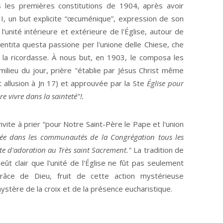
emières constitutions de 1904, après avoir
II, un but explicite “œcuménique”, expression de son
'unité intérieure et extérieure de l'Église, autour de
ntita questa passione per l'unione delle Chiese, che
 la ricordasse. À nous but, en 1903, le composa les
 milieu du jour, prière "établie par Jésus Christ même
it allusion à Jn 17) et approuvée par la Ste
Église pour
re vivre dans la sainteté"!.
à prier “pour Notre Saint-Père le Pape et l'union
itée dans les communautés de la Congrégation tous les
site d'adoration au Très saint Sacrement."
La tradition de
t clair que l'unité de l'Église ne fût pas seulement
grâce de Dieu, fruit de cette action mystérieuse
mystère de la croix et de la présence eucharistique.