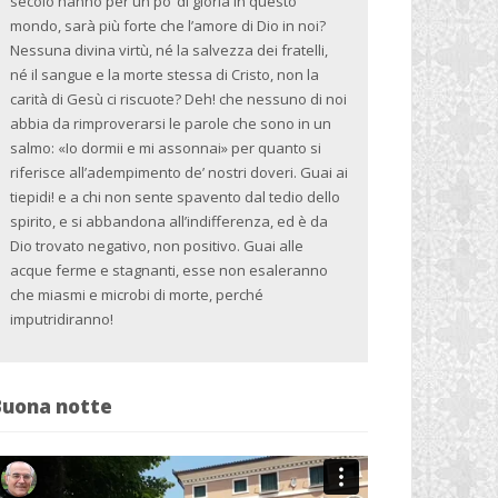
secolo hanno per un po’ di gloria in questo
mondo, sarà più forte che l’amore di Dio in noi?
Nessuna divina virtù, né la salvezza dei fratelli,
né il sangue e la morte stessa di Cristo, non la
carità di Gesù ci riscuote? Deh! che nessuno di noi
abbia da rimproverarsi le parole che sono in un
salmo: «Io dormii e mi assonnai» per quanto si
riferisce all’adempimento de’ nostri doveri. Guai ai
tiepidi! e a chi non sente spavento dal tedio dello
spirito, e si abbandona all’indifferenza, ed è da
Dio trovato negativo, non positivo. Guai alle
acque ferme e stagnanti, esse non esaleranno
che miasmi e microbi di morte, perché
imputridiranno!
Buona notte