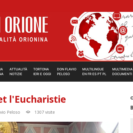
IA
ATTUALITÀ
TORTONA
DON FLAVIO
MULTILINGUE
MULTIMEDIA
NA
NOTIZIE
IERI E OGGI
PELOSO
EN FR ES PT PL
DOCUMENTI
t l'Eucharistie
O
vio Peloso
1307 visite