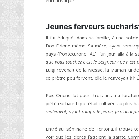
eucharistique.”
Jeunes ferveurs eucharis
Il fut éduqué, dans sa famille, à une solide
Don Orione même. Sa mère, ayant remarqué
pays (Pontecurone, AL), “un jour alla à la sa
que vous touchez c’est le Seigneur? Ce n'est 
Luigi revenait de la Messe, la Maman lui dem
ce prêtre peu fervent, elle le renvoyait à l
Puis Orione fut pour trois ans à à l'orato
piété eucharistique était cultivée au plus h
seulement, ayant rompu le jeûne, je n'allai p
Entré au séminaire de Tortona, il trouva tou
voir que les clercs faisaient la sainte Co