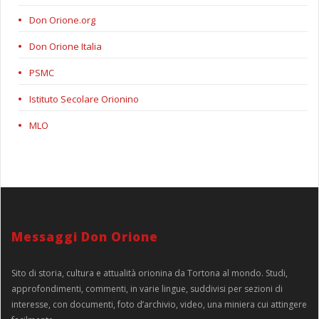
Don Orione.org
Don Orione Italia
PSMC
Istituto Secolare Orionino
MLO
Messaggi Don Orione
Sito di storia, cultura e attualità orionina da Tortona al mondo. Studi,
approfondimenti, commenti, in varie lingue, suddivisi per sezioni di
interesse, con documenti, foto d’archivio, video, una miniera cui attingere