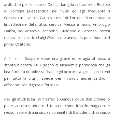
attitudine per le cose di Dio. La famiglia si trasferì a Bettole
di Tortona (Alessandria) nel 1890 ed egli frequentò il
Ginnasio alla scuola “Carlo Varese” di Tortona. Frequentando
la cattedrale della città, serviva Messa a mons. Ambrogio
Daffra, poi vescovo, conobbe Giuseppe e Lorenzo Perosi
ed anche il chierico Luigi Orione che aveva da poco fondato il
primo Oratorio.
A 14 anni, Gaspare ebbe una grave emorragia al naso, a
stento bloccata. Fu il segno di un’anemia perniciosa che gli
lasciò molta debolezza fisica e gli procurerà grossi problemi
per tutta la vita – specie per i risvolti anche psichici –
affrontati con dignità e fortezza.
Per gli studi liceali si trasferì a Genova dove don Orione lo
pose, ancora studente di III liceo, come fratello maggiore e
responsabile di una piccola comunità di 8 studenti di ginnasio