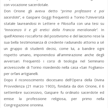
con vocazione sacerdotale.
Don Orione gli aveva detto “
prima professore e poi
sacerdote
”, e Gaspare Goggi frequentò a Torino l’Università
statale laureandosi in Lettere e Filosofia con una tesi su
“Innocenzo II e gli eretici della Francia meridionale”.
In
quell’Ateneo roccaforte del positivismo e del laicismo rese la
sua bella testimonianza di credente radunando attorno a sé
un gruppo di studenti decisi, come lui, a bandire ogni
rispetto umano, imponendosi all'ammirazione anche degli
avversari. Frequentò i corsi di teologia nel Seminario
arcivescovile di Torino risiedendo nella casa «San Fogliano»
per orfani artigianelli.
Dopo il riconoscimento diocesano dell’Opera della Divina
Provvidenza (21 marzo 1903), fondata da don Orione, il 6
settembre successivo, Gaspare fu ordinato sacerdote ed
emise la professione religiosa, per primo nella
Congregazione orionina.