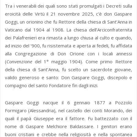
Tra i venerabili dei quali sono stati promulgati i Decreti sulla
eroicità delle Virtù il 21 novembre 2025, c’è don Gaspare
Goggi, un orionino che fu Rettore della chiesa di Sant’Anna in
Vaticano dal 1904 al 1908. La chiesa dell’Arciconfraternita
dei Palafrenieri era rimasta a lungo chiusa al culto e quando,
ad inizio del ‘900, fu risistemata e aperta ai fedeli, fu affidata
alla Congregazione di Don Orione con i locali annessi
(
Convenzione
del 1° maggio 1904). Come primo Rettore
della chiesa di Sant’Anna, fu scelto un sacerdote giovane,
valido generoso e santo: Don Gaspare Goggi, discepolo e
compagno del santo Fondatore fin dagli inizi.
Gaspare Goggi nacque il 6 gennaio 1877 a Pozzolo
Formigaro (Alessandria), nel castello dei conti Morando, dei
quali il papà Giuseppe era il fattore. Fu battezzato con il
nome di Gaspare Melchiore Baldassare. I genitori erano
buoni cristiani e crebbe nella religiosità e nella spontanea