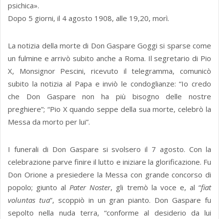
psichica».
Dopo 5 giorni, il 4 agosto 1908, alle 19,20, morì.
La notizia della morte di Don Gaspare Goggi si sparse come
un fulmine e arrivò subito anche a Roma. Il segretario di Pio
X, Monsignor Pescini, ricevuto il telegramma, comunicò
subito la notizia al Papa e inviò le condoglianze: “Io credo
che Don Gaspare non ha più bisogno delle nostre
preghiere”; “Pio X quando seppe della sua morte, celebrò la
Messa da morto per lui”.
I funerali di Don Gaspare si svolsero il 7 agosto. Con la
celebrazione parve finire il lutto e iniziare la glorificazione. Fu
Don Orione a presiedere la Messa con grande concorso di
popolo; giunto al
Pater Noster
, gli tremò la voce e, al “
fiat
voluntas tua
”, scoppiò in un gran pianto. Don Gaspare fu
sepolto nella nuda terra, “conforme al desiderio da lui