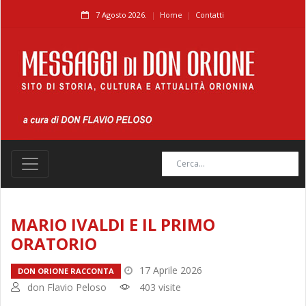
7 Agosto 2026.
Home
Contatti
MARIO IVALDI E IL PRIMO
ORATORIO
17 Aprile 2026
DON ORIONE RACCONTA
don Flavio Peloso
403 visite