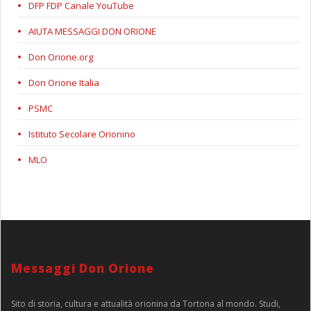
DFP FDP Canale YouTube
AIUTA MESSAGGI DON ORIONE
Don Orione.org
Don Orione Italia
PSMC
Istituto Secolare Orionino
MLO
Messaggi Don Orione
Sito di storia, cultura e attualità orionina da Tortona al mondo. Studi,