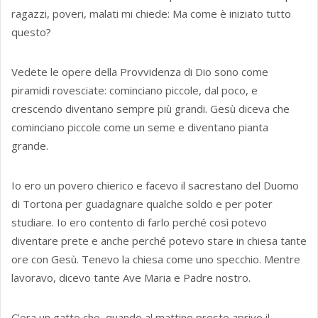
ragazzi, poveri, malati mi chiede: Ma come è iniziato tutto
questo?
Vedete le opere della Provvidenza di Dio sono come
piramidi rovesciate: cominciano piccole, dal poco, e
crescendo diventano sempre più grandi. Gesù diceva che
cominciano piccole come un seme e diventano pianta
grande.
Io ero un povero chierico e facevo il sacrestano del Duomo
di Tortona per guadagnare qualche soldo e per poter
studiare. Io ero contento di farlo perché così potevo
diventare prete e anche perché potevo stare in chiesa tante
ore con Gesù. Tenevo la chiesa come uno specchio. Mentre
lavoravo, dicevo tante Ave Maria e Padre nostro.
C’era un gatto che, quando al mattino presto aprivo il