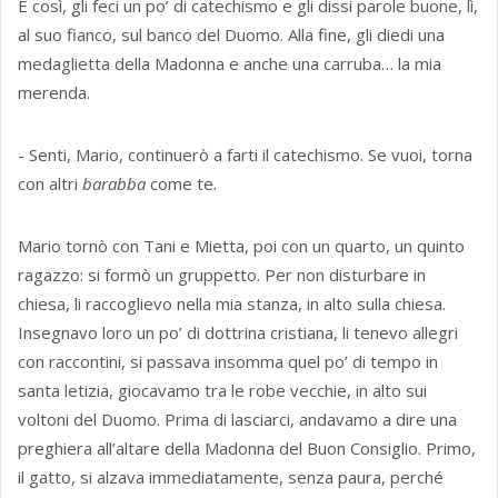
E così, gli feci un po’ di catechismo e gli dissi parole buone, lì,
al suo fianco, sul banco del Duomo. Alla fine, gli diedi una
medaglietta della Madonna e anche una carruba… la mia
merenda.
- Senti, Mario, continuerò a farti il catechismo. Se vuoi, torna
con altri
barabba
come te.
Mario tornò con Tani e Mietta, poi con un quarto, un quinto
ragazzo: si formò un gruppetto. Per non disturbare in
chiesa, li raccoglievo nella mia stanza, in alto sulla chiesa.
Insegnavo loro un po’ di dottrina cristiana, li tenevo allegri
con raccontini, si passava insomma quel po’ di tempo in
santa letizia, giocavamo tra le robe vecchie, in alto sui
voltoni del Duomo. Prima di lasciarci, andavamo a dire una
preghiera all’altare della Madonna del Buon Consiglio. Primo,
il gatto, si alzava immediatamente, senza paura, perché