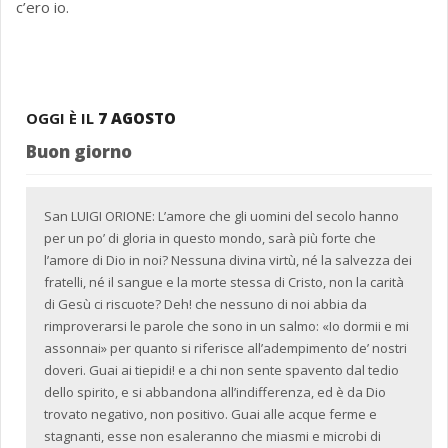
c’ero io.
OGGI È IL
7 AGOSTO
Buon giorno
San LUIGI ORIONE: L’amore che gli uomini del secolo hanno
per un po’ di gloria in questo mondo, sarà più forte che
l’amore di Dio in noi? Nessuna divina virtù, né la salvezza dei
fratelli, né il sangue e la morte stessa di Cristo, non la carità
di Gesù ci riscuote? Deh! che nessuno di noi abbia da
rimproverarsi le parole che sono in un salmo: «Io dormii e mi
assonnai» per quanto si riferisce all’adempimento de’ nostri
doveri. Guai ai tiepidi! e a chi non sente spavento dal tedio
dello spirito, e si abbandona all’indifferenza, ed è da Dio
trovato negativo, non positivo. Guai alle acque ferme e
stagnanti, esse non esaleranno che miasmi e microbi di