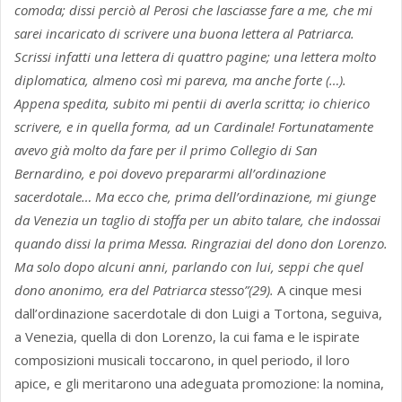
comoda; dissi perciò al Perosi che lasciasse fare a me, che mi
sarei incaricato di scrivere una buona lettera al Patriarca.
Scrissi infatti una lettera di quattro pagine; una lettera molto
diplomatica, almeno così mi pareva, ma anche forte (…).
Appena spedita, subito mi pentii di averla scritta; io chierico
scrivere, e in quella forma, ad un Cardinale! Fortunatamente
avevo già molto da fare per il primo Collegio di San
Bernardino, e poi dovevo prepararmi all’ordinazione
sacerdotale… Ma ecco che, prima dell’ordinazione, mi giunge
da Venezia un taglio di stoffa per un abito talare, che indossai
quando dissi la prima Messa. Ringraziai del dono don Lorenzo.
Ma solo dopo alcuni anni, parlando con lui, seppi che quel
dono anonimo, era del Patriarca stesso”(29).
A cinque mesi
dall’ordinazione sacerdotale di don Luigi a Tortona, seguiva,
a Venezia, quella di don Lorenzo, la cui fama e le ispirate
composizioni musicali toccarono, in quel periodo, il loro
apice, e gli meritarono una adeguata promozione: la nomina,