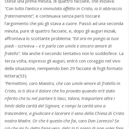
Stese una prima minuta, di quattro facciate, che iniziava:
“Con tutto l’antico e immutato affetto in Cristo, io ti abbraccio
fraternamente”,
e continuava senza però toccare
l’argomento che più gli stava a cuore. Passò ad una seconda
minuta, pure di quattro facciate, e, dopo gli auguri iniziali,
affrontava lo scottante problema:
“Ed ora mi pongo ai tuoi
piedi -
scriveva –
e ti parlo con umile e sincero amore di
fratello”.
Ma anche il secondo tentativo non lo soddisfece. La
terza volta, espressi gli auguri, entrò con coraggio nel vivo
della situazione, riempiendo ben 29 facciate di fogli formato
lettera(53):
“Permettimi, caro Maestro, che con umile amore di fratello in
Cristo, io ti dica il dolore che ho provato quando m’è stato
riferito che tu nel parlare ti lasci, talora, trasportare oltre i
limiti della carità del Signore, e rompi la carità sino a
trascendere, a giudicare e lacerare il seno della Chiesa di Cristo
nostra Madre. Or che è questo che fai, caro Don Lorenzo? Se
ciò che mi fu detto fosse vero, deh! Io ti prego di non voler fare