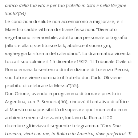
antico della tua vita e per tuo fratello in Xsto e nella Vergine
Santa”(54).
Le condizioni di salute non accennarono a migliorare, e il
Maestro cadde vittima di strane fissazioni. “Divenuto
vegetariano irremovibile, adotta una personale ortografia
(alla c e alla q sostituisce la k, abolisce il suono gn),
vagheggia la riforma del calendario”. La drammatica vicenda
tocca il suo culmine il 15 dicembre1922: “Il Tribunale Civile di
Roma emana la sentenza di interdizione di Lorenzo Perosi;
suo tutore viene nominato il fratello don Carlo. Gli viene
proibito di celebrare la Messa”(55).
Don Orione, avendo in programma di tornare presto in
Argentina, con P. Semeria(56), rinnovò il tentativo di offrire
al Maestro una possibilità di superare quel momento in un
ambiente meno stressante, lontano da Roma. Il 20
dicembre gli inviava il seguente telegramma:
“Caro Don
Lorenzo, vieni con me, in Italia o in America, dove preferirai. Ti