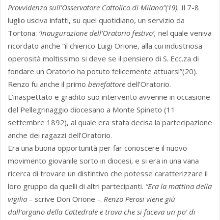
Provvidenza sull’Osservatore Cattolico di Milano”(19).
Il 7-8
luglio usciva infatti, su quel quotidiano, un servizio da
Tortona:
‘Inaugurazione dell’Oratorio festivo’,
nel quale veniva
ricordato anche “il chierico Luigi Orione, alla cui industriosa
operosità moltissimo si deve se il pensiero di S. Ecc.za di
fondare un Oratorio ha potuto felicemente attuarsi”(20).
Renzo fu anche il primo
benefattore
dell’Oratorio.
L’inaspettato e gradito suo intervento avvenne in occasione
del Pellegrinaggio diocesano a Monte Spineto (11
settembre 1892), al quale era stata decisa la partecipazione
anche dei ragazzi dell’Oratorio.
Era una buona opportunità per far conoscere il nuovo
movimento giovanile sorto in diocesi, e si era in una vana
ricerca di trovare un distintivo che potesse caratterizzare il
loro gruppo da quelli di altri partecipanti.
“Era la mattina della
vigilia –
scrive Don Orione -.
Renzo Perosi viene giù
dall’organo della Cattedrale e trova che si faceva un po’ di