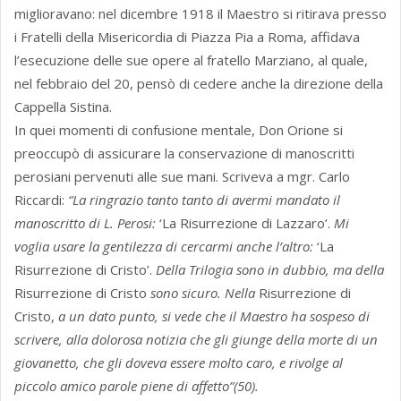
miglioravano: nel dicembre 1918 il Maestro si ritirava presso
i Fratelli della Misericordia di Piazza Pia a Roma, affidava
l’esecuzione delle sue opere al fratello Marziano, al quale,
nel febbraio del 20, pensò di cedere anche la direzione della
Cappella Sistina.
In quei momenti di confusione mentale, Don Orione si
preoccupò di assicurare la conservazione di manoscritti
perosiani pervenuti alle sue mani. Scriveva a mgr. Carlo
Riccardi:
“La ringrazio tanto tanto di avermi mandato il
manoscritto di L. Perosi:
‘La Risurrezione di Lazzaro’.
Mi
voglia usare la gentilezza di cercarmi anche l’altro:
‘La
Risurrezione di Cristo’.
Della Trilogia sono in dubbio, ma della
Risurrezione di Cristo
sono sicuro. Nella
Risurrezione di
Cristo,
a un dato punto, si vede che il Maestro ha sospeso di
scrivere, alla dolorosa notizia che gli giunge della morte di un
giovanetto, che gli doveva essere molto caro, e rivolge al
piccolo amico parole piene di affetto”(50).