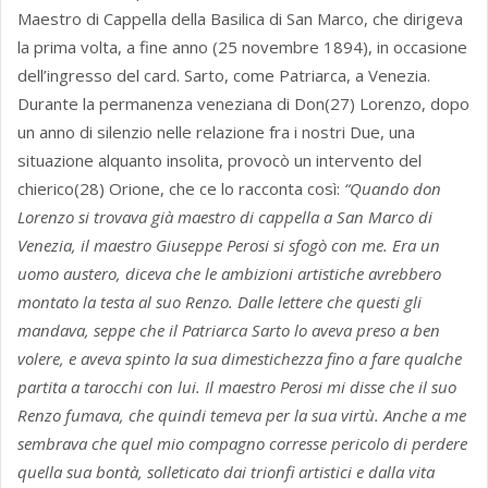
Maestro di Cappella della Basilica di San Marco, che dirigeva
la prima volta, a fine anno (25 novembre 1894), in occasione
dell’ingresso del card. Sarto, come Patriarca, a Venezia.
Durante la permanenza veneziana di Don(27) Lorenzo, dopo
un anno di silenzio nelle relazione fra i nostri Due, una
situazione alquanto insolita, provocò un intervento del
chierico(28) Orione, che ce lo racconta così:
“Quando don
Lorenzo si trovava già maestro di cappella a San Marco di
Venezia, il maestro Giuseppe Perosi si sfogò con me. Era un
uomo austero, diceva che le ambizioni artistiche avrebbero
montato la testa al suo Renzo. Dalle lettere che questi gli
mandava, seppe che il Patriarca Sarto lo aveva preso a ben
volere, e aveva spinto la sua dimestichezza fino a fare qualche
partita a tarocchi con lui. Il maestro Perosi mi disse che il suo
Renzo fumava, che quindi temeva per la sua virtù. Anche a me
sembrava che quel mio compagno corresse pericolo di perdere
quella sua bontà, solleticato dai trionfi artistici e dalla vita