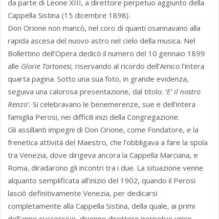
da parte di Leone XIII, a direttore perpetuo aggiunto della
Cappella Sistina (15 dicembre 1898).
Don Orione non mancò, nel coro di quanti osannavano alla
rapida ascesa del nuovo astro nel cielo della musica. Nel
Bollettino dell’Opera dedicò il numero del 10 gennaio 1899
alle
Glorie Tortonesi,
riservando al ricordo dell’Amico l’intera
quarta pagina. Sotto una sua foto, in grande evidenza,
seguiva una calorosa presentazione, dal titolo:
‘E’ il nostro
Renzo’.
Si celebravano le benemerenze, sue e dell’intera
famiglia Perosi, nei difficili inizi della Congregazione.
Gli assillanti impegni di Don Orione, come Fondatore, e la
frenetica attività del Maestro, che l’obbligava a fare la spola
tra Venezia, dove dirigeva ancora la Cappella Marciana, e
Roma, diradarono gli incontri tra i due. La situazione venne
alquanto semplificata all’inizio del 1902, quando il Perosi
lasciò definitivamente Venezia, per dedicarsi
completamente alla Cappella Sistina, della quale, ai primi
dell’anno successivo, divenne direttore perpetuo unico.