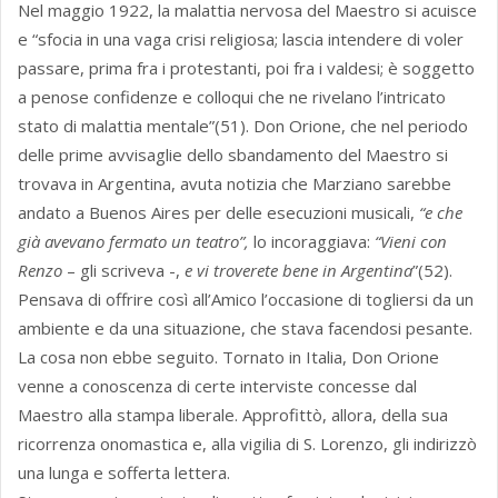
Nel maggio 1922, la malattia nervosa del Maestro si acuisce
e “sfocia in una vaga crisi religiosa; lascia intendere di voler
passare, prima fra i protestanti, poi fra i valdesi; è soggetto
a penose confidenze e colloqui che ne rivelano l’intricato
stato di malattia mentale”(51). Don Orione, che nel periodo
delle prime avvisaglie dello sbandamento del Maestro si
trovava in Argentina, avuta notizia che Marziano sarebbe
andato a Buenos Aires per delle esecuzioni musicali,
“e che
già avevano fermato un teatro”,
lo incoraggiava:
“Vieni con
Renzo
– gli scriveva -,
e vi troverete bene in Argentina
”(52).
Pensava di offrire così all’Amico l’occasione di togliersi da un
ambiente e da una situazione, che stava facendosi pesante.
La cosa non ebbe seguito. Tornato in Italia, Don Orione
venne a conoscenza di certe interviste concesse dal
Maestro alla stampa liberale. Approfittò, allora, della sua
ricorrenza onomastica e, alla vigilia di S. Lorenzo, gli indirizzò
una lunga e sofferta lettera.