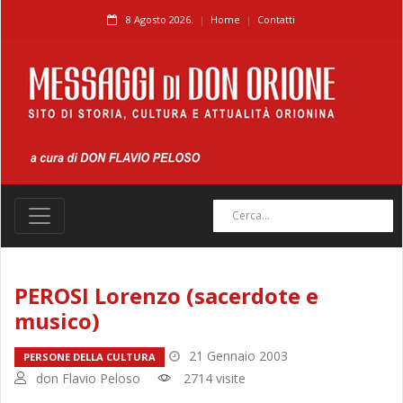
8 Agosto 2026.
Home
Contatti
PEROSI Lorenzo (sacerdote e
musico)
21 Gennaio 2003
PERSONE DELLA CULTURA
don Flavio Peloso
2714 visite