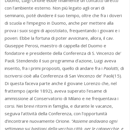
Duomo, Luigi Orione ebbe finalmente un contatto diretto
con l’ambiente esterno. Non più legato agli orari di
seminario, poté dividere il suo tempo, oltre che fra i doveri
di scuola e l’impegno in Duomo, anche per mettere alla
prova i suoi sogni di apostolato, frequentando i giovani e i
poveri. Ebbe la fortuna di poter avvicinare, allora, il cav.
Giuseppe Perosi, maestro di cappella del Duomo e
fondatore e presidente della Conferenza di S. Vincenzo de’
Paoli. Stendendo il suo programma d’azione, Luigi aveva
inserito, fra i primi propositi, quello di andare fra i
Paolotti,
di
iscriversi cioè alla Conferenza di San Vincenzo de’ Paoli(15).
Di questa faceva parte anche il giovane Lorenzo che, nel
frattempo (aprile 1892), aveva superato l’esame di
ammissione al Conservatorio di Milano e ne frequentava i
corsi. Nei brevi ritorni in famiglia, e durante le vacanze,
seguiva l’attività della Conferenza, con l’opportunità
d’incontrare nuovamente Orione.
“Assieme andavano ogni
settimana sui bastioni della vecchia città, per le catapecchie, e