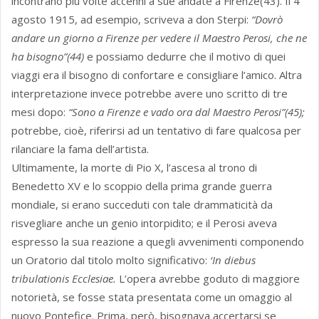
incontrano più volte accenni a sue andate a Firenze(43). Il 4
agosto 1915, ad esempio, scriveva a don Sterpi:
“Dovrò
andare un giorno a Firenze per vedere il Maestro Perosi, che ne
ha bisogno”(44)
e possiamo dedurre che il motivo di quei
viaggi era il bisogno di confortare e consigliare l’amico. Altra
interpretazione invece potrebbe avere uno scritto di tre
mesi dopo:
“Sono a Firenze e vado ora dal Maestro Perosi”(45);
potrebbe, cioè, riferirsi ad un tentativo di fare qualcosa per
rilanciare la fama dell’artista.
Ultimamente, la morte di Pio X, l’ascesa al trono di
Benedetto XV e lo scoppio della prima grande guerra
mondiale, si erano succeduti con tale drammaticità da
risvegliare anche un genio intorpidito; e il Perosi aveva
espresso la sua reazione a quegli avvenimenti componendo
un Oratorio dal titolo molto significativo:
‘In diebus
tribulationis Ecclesiae.
L’opera avrebbe goduto di maggiore
notorietà, se fosse stata presentata come un omaggio al
nuovo Pontefice. Prima, però, bisognava accertarsi se