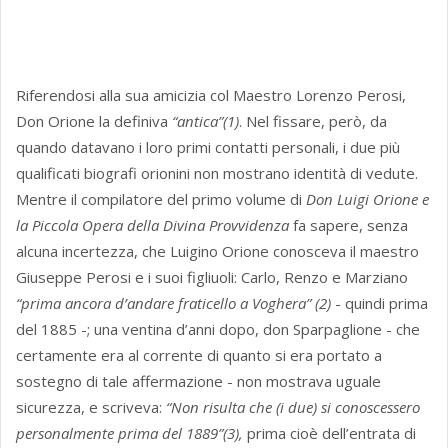
Riferendosi alla sua amicizia col Maestro Lorenzo Perosi,
Don Orione la definiva
“antica”(1)
. Nel fissare, però, da
quando datavano i loro primi contatti personali, i due più
qualificati biografi orionini non mostrano identità di vedute.
Mentre il compilatore del primo volume di
Don Luigi Orione e
la Piccola Opera della Divina Provvidenza
fa sapere, senza
alcuna incertezza, che Luigino Orione conosceva il maestro
Giuseppe Perosi e i suoi figliuoli: Carlo, Renzo e Marziano
“prima ancora d’andare fraticello a Voghera” (2)
- quindi prima
del 1885 -; una ventina d’anni dopo, don Sparpaglione - che
certamente era al corrente di quanto si era portato a
sostegno di tale affermazione - non mostrava uguale
sicurezza, e scriveva:
“Non risulta che (i due) si conoscessero
personalmente prima del 1889”(3),
prima cioè dell’entrata di