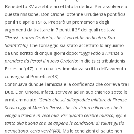
Benedetto XV avrebbe accettato la dedica. Per assolvere a
questa missione, Don Orione. ottenne un’udienza pontificia
per il 16 aprile 1916. Preparò un promemoria degli
argomenti da trattare in 7 punti, il 3° dei quali recitava:
“Perosi - nuovo Oratorio, che si vorrebbe dedicato a Sua
Santità”(46).
Che l’omaggio sia stato accettato lo arguiamo
da uno scritto di cinque giorni dopo:
“Oggi vado a Firenze a
prendere da Perosi il nuovo Oratorio:
In die (sic) tribulationis
Ecclesiae”(47), e da una testimonianza scritta dell’avvenuta
consegna al Pontefice(48).
Continuava dunque l’amicizia e la confidenza che correva tra i
Due. Don Orione, infatti, scriveva ad un suo chierico sotto le
armi, ammalato:
“Sento che sei all’ospedale militare di Firenze.
Scrivo oggi al Maestro Perosi, che sta vicino a Firenze, che ti
venga a trovare in vece mia. Per quanto celebre musico, egli è
tanto alla buona che, se appena le condizioni di salute glielo
permettono, certo verrà”(49).
Ma le condizioni di salute non