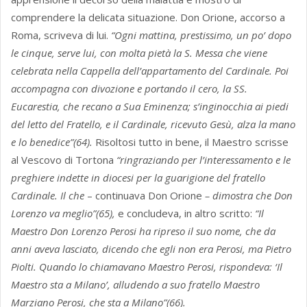
comprendere la delicata situazione. Don Orione, accorso a
Roma, scriveva di lui.
“Ogni mattina, prestissimo, un po’ dopo
le cinque, serve lui, con molta pietà la S. Messa che viene
celebrata nella Cappella dell’appartamento del Cardinale. Poi
accompagna con divozione e portando il cero, la SS.
Eucarestia, che recano a Sua Eminenza; s’inginocchia ai piedi
del letto del Fratello, e il Cardinale, ricevuto Gesù, alza la mano
e lo benedice”(64).
Risoltosi tutto in bene, il Maestro scrisse
al Vescovo di Tortona
“ringraziando per l’interessamento e le
preghiere indette in diocesi per la guarigione del fratello
Cardinale. Il che
– continuava Don Orione
– dimostra che Don
Lorenzo va meglio”(65),
e concludeva, in altro scritto:
“Il
Maestro Don Lorenzo Perosi ha ripreso il suo nome, che da
anni aveva lasciato, dicendo che egli non era Perosi, ma Pietro
Piolti. Quando lo chiamavano Maestro Perosi, rispondeva: ‘Il
Maestro sta a Milano’, alludendo a suo fratello Maestro
Marziano Perosi, che sta a Milano”(66).