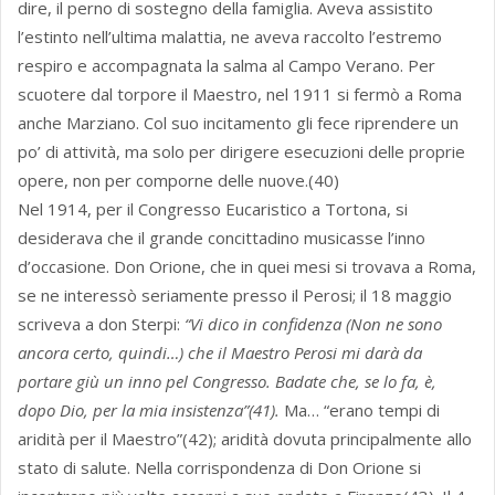
dire, il perno di sostegno della famiglia. Aveva assistito
l’estinto nell’ultima malattia, ne aveva raccolto l’estremo
respiro e accompagnata la salma al Campo Verano. Per
scuotere dal torpore il Maestro, nel 1911 si fermò a Roma
anche Marziano. Col suo incitamento gli fece riprendere un
po’ di attività, ma solo per dirigere esecuzioni delle proprie
opere, non per comporne delle nuove.(40)
Nel 1914, per il Congresso Eucaristico a Tortona, si
desiderava che il grande concittadino musicasse l’inno
d’occasione. Don Orione, che in quei mesi si trovava a Roma,
se ne interessò seriamente presso il Perosi; il 18 maggio
scriveva a don Sterpi:
“Vi dico in confidenza (Non ne sono
ancora certo, quindi…) che il Maestro Perosi mi darà da
portare giù un inno pel Congresso. Badate che, se lo fa, è,
dopo Dio, per la mia insistenza”(41).
Ma… “erano tempi di
aridità per il Maestro”(42); aridità dovuta principalmente allo
stato di salute. Nella corrispondenza di Don Orione si