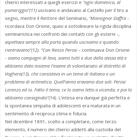
chierici interessati a quegli esercizi e
“ogni domenica, al
pomeriggio”(11)
uscivano e andavano al Castello per il tiro a
segno, mentre il Rettore del Seminario,
“Monsignor Daffra
-
ricordava Don Orione, quasi a sottolineare la rigida disciplina
seminaristica nei confronti dei contatti con gli esterni -,
aspettava sempre alla porta quando uscivamo e quando
rientravamo”(12). “Con Renzo Perosi
– continuava Don Orione
-
siamo compagni di leva, siamo tutti e due della stessa età e
abbiamo dato insieme l’esame di
volontariato
al distretto di
Voghera(13), che consisteva in un tema di italiano e un
problema di aritmetica. Quell’anno eravamo due soli: Perosi
Lorenzo ed io. Fatto il tema, ce lo siamo letto a vicenda, e poi lo
abbiamo consegnato”(14).
L’intesa era dunque già perfetta e
la spontanea simpatia di adolescenti era maturata in un
sentimento di reciproca stima e fiducia.
Nel dicembre 1891, scelto a completare, come terzo
elemento, il numero dei chierici addetti alla custodia del