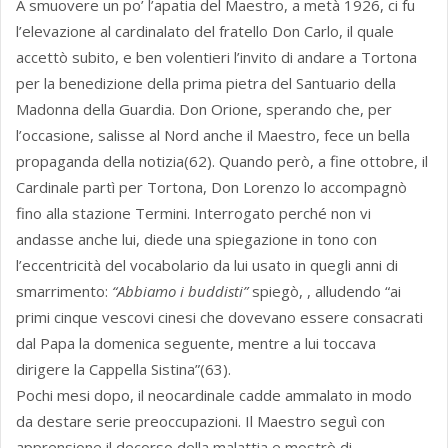
A smuovere un po’ l’apatia del Maestro, a metà 1926, ci fu
l’elevazione al cardinalato del fratello Don Carlo, il quale
accettò subito, e ben volentieri l’invito di andare a Tortona
per la benedizione della prima pietra del Santuario della
Madonna della Guardia. Don Orione, sperando che, per
l’occasione, salisse al Nord anche il Maestro, fece un bella
propaganda della notizia(62). Quando però, a fine ottobre, il
Cardinale partì per Tortona, Don Lorenzo lo accompagnò
fino alla stazione Termini. Interrogato perché non vi
andasse anche lui, diede una spiegazione in tono con
l’eccentricità del vocabolario da lui usato in quegli anni di
smarrimento:
“Abbiamo i buddisti”
spiegò, , alludendo “ai
primi cinque vescovi cinesi che dovevano essere consacrati
dal Papa la domenica seguente, mentre a lui toccava
dirigere la Cappella Sistina”(63).
Pochi mesi dopo, il neocardinale cadde ammalato in modo
da destare serie preoccupazioni. Il Maestro seguì con
apprensione il decorso della malattia e mostrò di