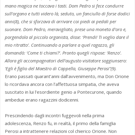
mano magica ne toccava i tasti. Dom Pedro si fece condurre
sull’organo e tutti videro là, seduto, un fanciullo di forse dodici
anni(8), che si sforzava di arrivare coi piedi ai pedali per
suonare. Dom Pedro, meravigliato, prese una moneta d’oro e,
porgendola al piccolo organista, disse: ‘Prendi! Ti voglio dare il
mio ritratto’. Continuando a parlare a quel ragazzo, gli
domandò: ‘Come ti chiami?’. Pronto quegli rispose: ‘Renzo’.
Allora gli accompagnatori dell’augusto visitatore soggiunsero:
‘Egli è figlio del Maestro di Cappella, Giuseppe Perosi”(9).
Erano passati quarant’anni dall’avvenimento, ma Don Orione
lo ricordava ancora con l’affettuosa simpatia, che aveva
suscitato in lui l’esordiente genio a Pontecurone, quando
ambedue erano ragazzini dodicenni.
Prescindendo dagli incontri fuggevoli nella prima
adolescenza, Renzo fu, in realtà, il primo della famiglia
Perosi a intrattenere relazioni col chierico Orione. Non