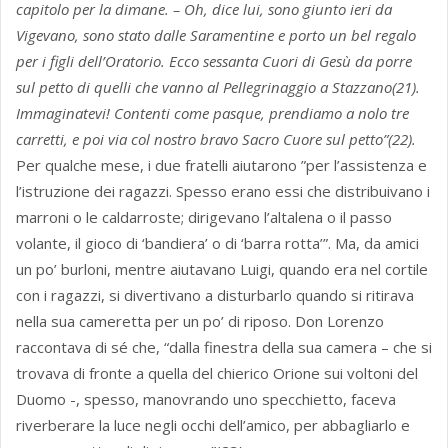
capitolo per la dimane. – Oh, dice lui, sono giunto ieri da
Vigevano, sono stato dalle Saramentine e porto un bel regalo
per i figli dell’Oratorio. Ecco sessanta Cuori di Gesù da porre
sul petto di quelli che vanno al Pellegrinaggio a Stazzano(21).
Immaginatevi! Contenti come pasque, prendiamo a nolo tre
carretti, e poi via col nostro bravo Sacro Cuore sul petto”(22).
Per qualche mese, i due fratelli aiutarono ”per l’assistenza e
l’istruzione dei ragazzi. Spesso erano essi che distribuivano i
marroni o le caldarroste; dirigevano l’altalena o il passo
volante, il gioco di ‘bandiera’ o di ‘barra rotta’”. Ma, da amici
un po’ burloni, mentre aiutavano Luigi, quando era nel cortile
con i ragazzi, si divertivano a disturbarlo quando si ritirava
nella sua cameretta per un po’ di riposo. Don Lorenzo
raccontava di sé che, “dalla finestra della sua camera – che si
trovava di fronte a quella del chierico Orione sui voltoni del
Duomo -, spesso, manovrando uno specchietto, faceva
riverberare la luce negli occhi dell’amico, per abbagliarlo e