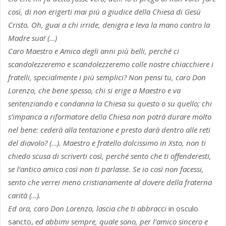
così, di non erigerti mai più a giudice della Chiesa di Gesù
Cristo. Oh, guai a chi irride, denigra e leva la mano contro la
Madre sua! (…)
Caro Maestro e Amico degli anni più belli, perché ci
scandolezzeremo e scandolezzeremo colle nostre chiacchiere i
fratelli, specialmente i più semplici? Non pensi tu, caro Don
Lorenzo, che bene spesso, chi si erige a Maestro e va
sentenziando e condanna la Chiesa su questo o su quello; chi
s’impanca a riformatore della Chiesa non potrà durare molto
nel bene: cederà alla tentazione e presto darà dentro alle reti
del diavolo? (…). Maestro e fratello dolcissimo in Xsto, non ti
chiedo scusa di scriverti così, perché sento che ti offenderesti,
se l‘antico amico così non ti parlasse. Se io così non facessi,
sento che verrei meno cristianamente al dovere della fraterna
carità (…).
Ed ora, caro Don Lorenzo, lascia che ti abbracci
in osculo
sancto,
ed abbimi sempre, quale sono, per l’amico sincero e