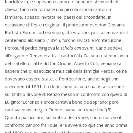
fanciullezza, e sapevano cantare e suonare strumenti di
chiesa, tanto da formare una piccola schola cantorum
familiare, spesso invitata nei paesi del circondario, in
occasione di feste religiose. Il pontecuronese don Giovanni
Battista Fornari, ad esempio, attesta che, per solennizzare il
centenario aloisiano (1891), furono invitati a Pontecurone i
Perosi. “Il padre dirigeva la
schola cantorum,
Carlo sedeva
all’organo e Renzo era tra i cantori”(4). Da una testimonianza
del fratello di latte di Don Orione, Alberto Colli, veniamo a
sapere che di esecuzioni musicali della famiglia Perosi, ce ne
dovevano essere state, a Pontecurone, anche negli anni
precedenti il 1891. Lo deduciamo da una sua osservazione
sul timbro di voce di Renzo messo in confronto con quello di
Luigino: “Lorenzo Perosi cantava bene da soprano; però
cantava quasi meglio Orione: aveva una voce fina”(5).
Questo particolare, sul timbro della voce, conferma che il
confronto canoro fra i due, era avvenuto qualche anno prima
del 1899. In quell’anno infatti i due coetanei, diciassettenni,