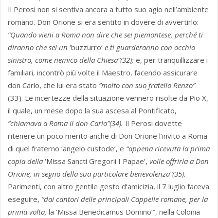
Il Perosi non si sentiva ancora a tutto suo agio nell’ambiente
romano. Don Orione si era sentito in dovere di avvertirlo:
“Quando vieni a Roma non dire che sei piemontese, perché ti
diranno che sei un
‘buzzurro’
e ti guarderanno con occhio
sinistro, come nemico della Chiesa”(32);
e, per tranquillizzare i
familiari, incontrò più volte il Maestro, facendo assicurare
don Carlo, che lui era stato
”molto con suo fratello Renzo”
(33). Le incertezze della situazione vennero risolte da Pio X,
il quale, un mese dopo la sua ascesa al Pontificato,
“chiamava a Roma il don Carlo”(34).
Il Perosi dovette
ritenere un poco merito anche di Don Orione l’invito a Roma
di quel fraterno ‘angelo custode’, e
“appena ricevuta la prima
copia della
‘Missa Sancti Gregorii I Papae’,
volle offrirla a Don
Orione, in segno della sua particolare benevolenza”(35).
Parimenti, con altro gentile gesto d’amicizia, il 7 luglio faceva
eseguire,
“dai cantori delle principali Cappelle romane, per la
prima volta,
la ’Missa Benedicamus Domino’”, nella Colonia