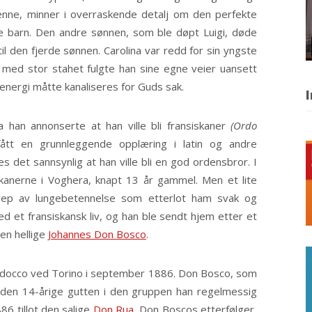
nne, minner i overraskende detalj om den perfekte
re barn. Den andre sønnen, som ble døpt Luigi, døde
il den fjerde sønnen. Carolina var redd for sin yngste
 med stor stahet fulgte han sine egne veier uansett
 energi måtte kanaliseres for Guds sak.
I
han annonserte at han ville bli fransiskaner
(Ordo
ått en grunnleggende opplæring i latin og andre
det sannsynlig at han ville bli en god ordensbror. I
anerne i Voghera, knapt 13 år gammel. Men et lite
rep av lungebetennelse som etterlot ham svak og
ed et fransiskansk liv, og han ble sendt hjem etter et
den hellige
Johannes Don Bosco
.
i Valdocco ved Torino i september 1886. Don Bosco, som
e den 14-årige gutten i den gruppen han regelmessig
86 tillot den salige
Don Rua
, Don Boscos etterfølger,