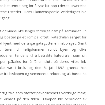
an bestemte seg for å lyse litt opp i deres tilværelse
rene i stedet. Hans ukonvensjonelle veldedighet ble
e gang.
et og kunne ikke lenger forsørge ham på seminaret. En
og bosted på et rom på loftet i katedralen sørget for
li kjent med de unge gateguttene i nabolaget. Snart
r, turer til helligdommer rundt byen og ulike
 hadde en tendens til å betrakte katedralen som sin
pen påkalles for å få en slutt på deres viltre lek.
kke var i bruk, og den 3. juli 1892 grunnla han
lse fra biskopen og seminarets rektor, og alt burde ha
enhjertig tale som støttet pavedømmets verdslige makt,
e klimaet på den tiden. Biskopen ble bebreidet av