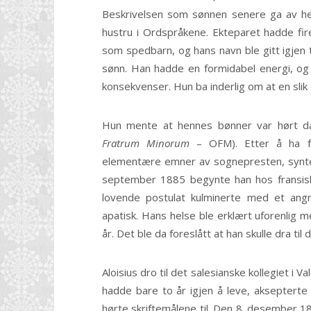
Beskrivelsen som sønnen senere ga av he
hustru i Ordspråkene. Ekteparet hadde fi
som spedbarn, og hans navn ble gitt igjen t
sønn. Han hadde en formidabel energi, og
konsekvenser. Hun ba inderlig om at en slik
Hun mente at hennes bønner var hørt da 
Fratrum Minorum
– OFM). Etter å ha f
elementære emner av sognepresten, syntes 
september 1885 begynte han hos fransisk
lovende postulat kulminerte med et ang
apatisk. Hans helse ble erklært uforenlig m
år. Det ble da foreslått at han skulle dra til 
Aloisius dro til det salesianske kollegiet 
hadde bare to år igjen å leve, akseptert
hørte skriftemålene til. Den 8. desember 18