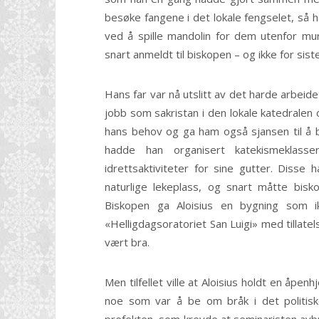
besøke fangene i det lokale fengselet, så h
ved å spille mandolin for dem utenfor mu
snart anmeldt til biskopen – og ikke for sist
Hans far var nå utslitt av det harde arbeid
jobb som sakristan i den lokale katedralen 
hans behov og ga ham også sjansen til å b
hadde han organisert katekismeklasse
idrettsaktiviteter for sine gutter. Disse
naturlige lekeplass, og snart måtte bisko
Biskopen ga Aloisius en bygning som i
«Helligdagsoratoriet San Luigi» med tillate
vært bra.
Men tilfellet ville at Aloisius holdt en åp
noe som var å be om bråk i det politisk