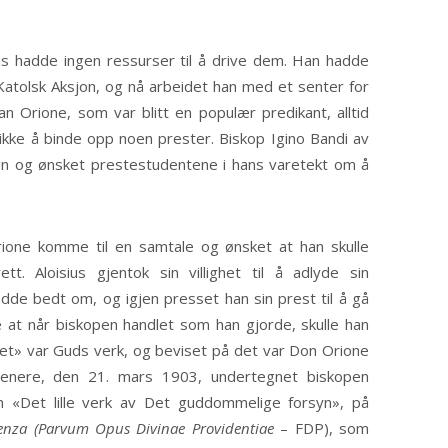
ius hadde ingen ressurser til å drive dem. Han hadde
l Katolsk Aksjon, og nå arbeidet han med et senter for
an Orione, som var blitt en populær predikant, alltid
 ikke å binde opp noen prester. Biskop Igino Bandi av
ogn og ønsket prestestudentene i hans varetekt om å
ione komme til en samtale og ønsket at han skulle
. Aloisius gjentok sin villighet til å adlyde sin
dde bedt om, og igjen presset han sin prest til å gå
e at når biskopen handlet som han gjorde, skulle han
ket» var Guds verk, og beviset på det var Don Orione
 senere, den 21. mars 1903, undertegnet biskopen
 «Det lille verk av Det guddommelige forsyn», på
denza (Parvum Opus Divinae Providentiae
– FDP), som