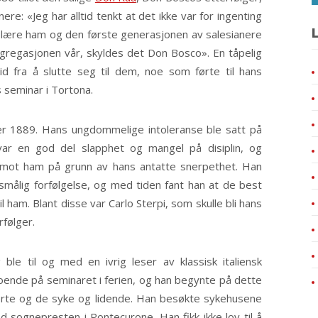
ere: «Jeg har alltid tenkt at det ikke var for ingenting
L
g lære ham og den første generasjonen av salesianere
ngregasjonen vår, skyldes det Don Bosco». En tåpelig
tid fra å slutte seg til dem, noe som førte til hans
seminar i Tortona.
r 1889. Hans ungdommelige intoleranse ble satt på
var en god del slapphet og mangel på disiplin, og
 mot ham på grunn av hans antatte snerpethet. Han
r smålig forfølgelse, og med tiden fant han at de best
 ham. Blant disse var Carlo Sterpi, som skulle bli hans
følger.
ble til og med en ivrig leser av klassisk italiensk
li boende på seminaret i ferien, og han begynte på dette
gerte og de syke og lidende. Han besøkte sykehusene
ognepresten i Pontecurone. Han fikk ikke lov til å