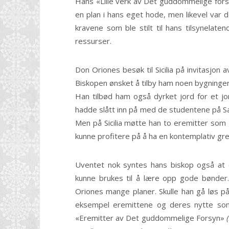
Hans «Lille verk av Det guddommelige forsy
en plan i hans eget hode, men likevel var de
kravene som ble stilt til hans tilsynelaten
ressurser.
Don Oriones besøk til Sicilia på invitasjon 
Biskopen ønsket å tilby ham noen bygninger 
Han tilbød ham også dyrket jord for et jor
hadde slått inn på med de studentene på Sa
Men på Sicilia møtte han to eremitter som
kunne profitere på å ha en kontemplativ gre
Uventet nok syntes hans biskop også at 
kunne brukes til å lære opp gode bønder
Oriones mange planer. Skulle han gå løs 
eksempel eremittene og deres nytte som
«Eremitter av Det guddommelige Forsyn»