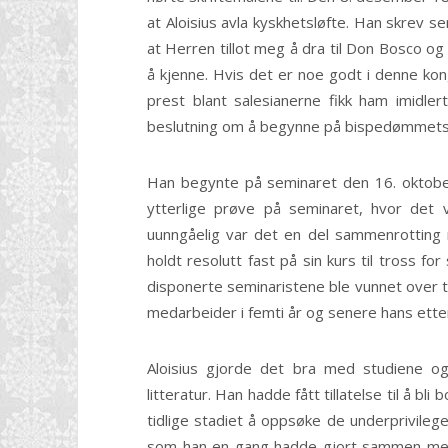
at Aloisius avla kyskhetsløfte. Han skrev sen
at Herren tillot meg å dra til Don Bosco o
å kjenne. Hvis det er noe godt i denne ko
prest blant salesianerne fikk ham imidler
beslutning om å begynne på bispedømmets 
Han begynte på seminaret den 16. oktobe
ytterlige prøve på seminaret, hvor det 
uunngåelig var det en del sammenrotting
holdt resolutt fast på sin kurs til tross fo
disponerte seminaristene ble vunnet over til
medarbeider i femti år og senere hans etter
Aloisius gjorde det bra med studiene og 
litteratur. Han hadde fått tillatelse til å b
tidlige stadiet å oppsøke de underprivile
som han en gang hadde gjort sammen med s