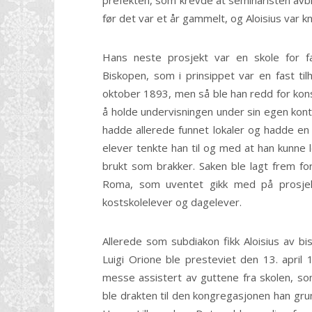
prefekten, som krevde at seminaristen avb
før det var et år gammelt, og Aloisius var kn
Hans neste prosjekt var en skole for fa
Biskopen, som i prinsippet var en fast til
oktober 1893, men så ble han redd for kon
å holde undervisningen under sin egen kontro
hadde allerede funnet lokaler og hadde en 
elever tenkte han til og med at han kunne 
brukt som brakker. Saken ble lagt frem fo
Roma, som uventet gikk med på prosje
kostskolelever og dagelever.
Allerede som subdiakon fikk Aloisius av bi
Luigi Orione ble presteviet den 13. april
messe assistert av guttene fra skolen, som
ble drakten til den kongregasjonen han grunn