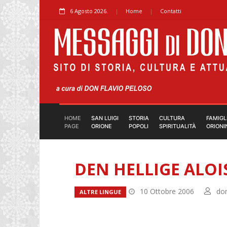
6 Agosto 2026.
Home
Contatti
HOME
SAN LUIGI
STORIA
CULTURA
FAMIGL
PAGE
ORIONE
POPOLI
SPIRITUALITÀ
ORIONI
DEN HELLIGE ALOI
10 Ottobre 2006
don
ALTRE LINGUE