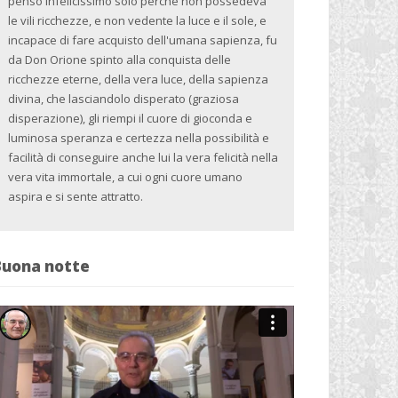
pensò infelicissimo solo perché non possedeva
le vili ricchezze, e non vedente la luce e il sole, e
incapace di fare acquisto dell'umana sapienza, fu
da Don Orione spinto alla conquista delle
ricchezze eterne, della vera luce, della sapienza
divina, che lasciandolo disperato (graziosa
disperazione), gli riempi il cuore di gioconda e
luminosa speranza e certezza nella possibilità e
facilità di conseguire anche lui la vera felicità nella
vera vita immortale, a cui ogni cuore umano
aspira e si sente attratto.
Buona notte