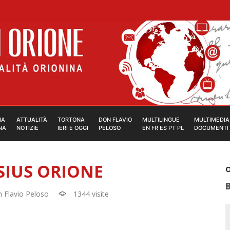
IA
ATTUALITÀ
TORTONA
DON FLAVIO
MULTILINGUE
MULTIMEDIA
NA
NOTIZIE
IERI E OGGI
PELOSO
EN FR ES PT PL
DOCUMENTI
SIUS ORIONE
O
 Flavio Peloso
1344 visite