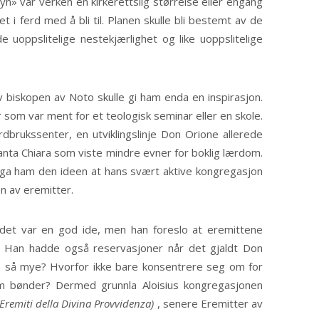
n» var verken en kirkerettslig størrelse eller engang
t i ferd med å bli til. Planen skulle bli bestemt av de
de uoppslitelige nestekjærlighet og like uoppslitelige
av biskopen av Noto skulle gi ham enda en inspirasjon.
som var ment for et teologisk seminar eller en skole.
dbrukssenter, en utviklingslinje Don Orione allerede
nta Chiara som viste mindre evner for boklig lærdom.
 ga ham den ideen at hans svært aktive kongregasjon
n av eremitter.
det var en god ide, men han foreslo at eremittene
. Han hadde også reservasjoner når det gjaldt Don
på så mye? Hvorfor ikke bare konsentrere seg om for
 bønder? Dermed grunnla Aloisius kongregasjonen
(Eremiti della Divina Provvidenza)
, senere Eremitter av