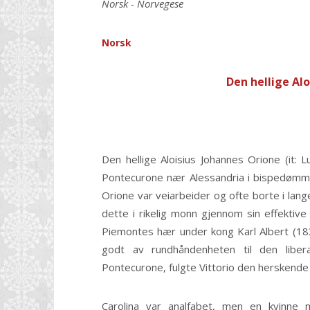
Norsk - Norvegese
Norsk
Den hellige Alo
Den hellige Aloisius Johannes Orione (it: L
Pontecurone nær Alessandria i bispedømmet
Orione var veiarbeider og ofte borte i lang
dette i rikelig monn gjennom sin effektive 
Piemontes hær under kong Karl Albert (18
godt av rundhåndenheten til den liber
Pontecurone, fulgte Vittorio den herskende 
Carolina var analfabet, men en kvinne m