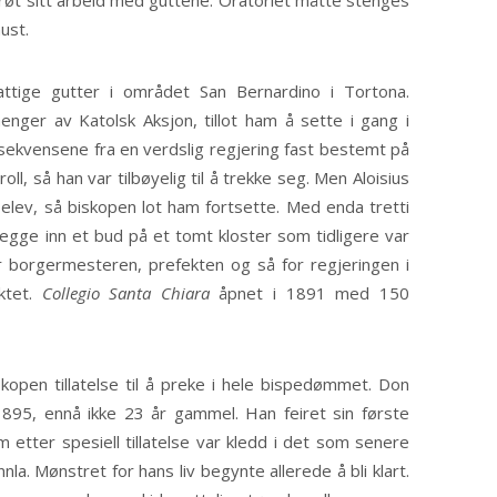
røt sitt arbeid med guttene. Oratoriet måtte stenges
ust.
ttige gutter i området San Bernardino i Tortona.
henger av Katolsk Aksjon, tillot ham å sette i gang i
sekvensene fra en verdslig regjering fast bestemt på
ll, så han var tilbøyelig til å trekke seg. Men Aloisius
elev, så biskopen lot ham fortsette. Med enda tretti
legge inn et bud på et tomt kloster som tidligere var
r borgermesteren, prefekten og så for regjeringen i
ktet.
Collegio Santa Chiara
åpnet i 1891 med 150
skopen tillatelse til å preke i hele bispedømmet. Don
 1895, ennå ikke 23 år gammel. Han feiret sin første
 etter spesiell tillatelse var kledd i det som senere
la. Mønstret for hans liv begynte allerede å bli klart.