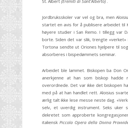
St. Albert
(Eremiti di Sant'Alberto)
.
Jordbruksskoler var vel og bra, men Alois
startet en avis for å publisere arbeidet ti
høyere studier i San Remo. I tillegg var D
borte. Siden det var slik, trengte «verket»
Tortona sendte ut Oriones hjelpere til s
absorberes i bispedømmets seminar.
Arbeidet ble lammet. Biskopen ba Don Or
anerkjenne at han som biskop hadde rett
overordnede. Det var ikke det biskopen ha
med på at han handlet rett. Aloisius svart
ærlig talt ikke lese messe neste dag. «Ver
selv, et uverdig instrument. Seks uker
dekretet som approberte kongregasjonen
italiensk
Piccola Opera della Divina Provvi