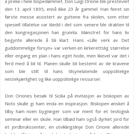
å preke i hele bispedømmet. Don Luigi Orione ble presteviet
den 13. april 1895, ennå ikke 23 år gammel. Han feiret sin
første messe assistert av guttene fra skolen, som etter
spesiell tillatelse var kledd i det som senere ble drakten til
den kongregasjonen han grunnla. Mønstret for hans liv
begynte allerede å bli klart. Hans «Lille verk av Det
guddommelige forsyn» var verken en kirkerettslig størrelse
eller engang en plan i hans eget hode, men likevel var det i
ferd med å bli til. Planen skulle bli bestemt av de kravene
som ble stilt til hans tilsynelatende uoppslitelige
nestekjærlighet og like uoppslitelige ressurser.
Don Oriones besøk til Sicilia på invitasjon av biskopen av
Noto skulle gi ham enda en inspirasjon. Biskopen ønsket å
tilby ham noen bygninger som var ment for et teologisk
seminar eller en skole. Han tilbød ham også dyrket jord for
et jordbrukssenter, en utviklingslinje Don Orione allerede