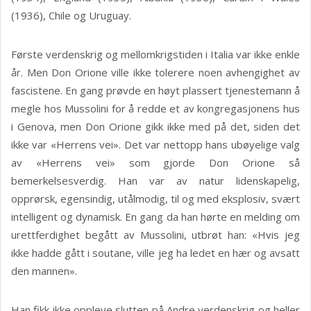
(1936), Chile og Uruguay.
Første verdenskrig og mellomkrigstiden i Italia var ikke enkle
år. Men Don Orione ville ikke tolerere noen avhengighet av
fascistene. En gang prøvde en høyt plassert tjenestemann å
megle hos Mussolini for å redde et av kongregasjonens hus
i Genova, men Don Orione gikk ikke med på det, siden det
ikke var «Herrens vei». Det var nettopp hans ubøyelige valg
av «Herrens vei» som gjorde Don Orione så
bemerkelsesverdig. Han var av natur lidenskapelig,
opprørsk, egensindig, utålmodig, til og med eksplosiv, svært
intelligent og dynamisk. En gang da han hørte en melding om
urettferdighet begått av Mussolini, utbrøt han: «Hvis jeg
ikke hadde gått i soutane, ville jeg ha ledet en hær og avsatt
den mannen».
Han fikk ikke oppleve slutten på Andre verdenskrig og heller