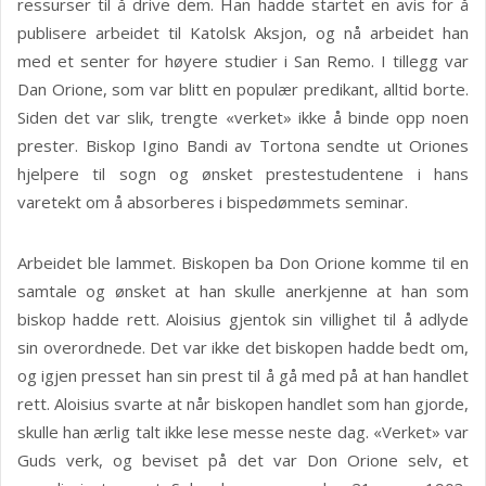
ressurser til å drive dem. Han hadde startet en avis for å
publisere arbeidet til Katolsk Aksjon, og nå arbeidet han
med et senter for høyere studier i San Remo. I tillegg var
Dan Orione, som var blitt en populær predikant, alltid borte.
Siden det var slik, trengte «verket» ikke å binde opp noen
prester. Biskop Igino Bandi av Tortona sendte ut Oriones
hjelpere til sogn og ønsket prestestudentene i hans
varetekt om å absorberes i bispedømmets seminar.
Arbeidet ble lammet. Biskopen ba Don Orione komme til en
samtale og ønsket at han skulle anerkjenne at han som
biskop hadde rett. Aloisius gjentok sin villighet til å adlyde
sin overordnede. Det var ikke det biskopen hadde bedt om,
og igjen presset han sin prest til å gå med på at han handlet
rett. Aloisius svarte at når biskopen handlet som han gjorde,
skulle han ærlig talt ikke lese messe neste dag. «Verket» var
Guds verk, og beviset på det var Don Orione selv, et