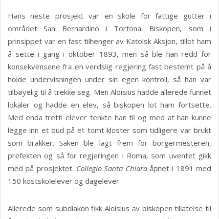
Hans neste prosjekt var en skole for fattige gutter i
området San Bernardino i Tortona. Biskopen, som i
prinsippet var en fast tilhenger av Katolsk Aksjon, tillot ham
å sette i gang i oktober 1893, men så ble han redd for
konsekvensene fra en verdslig regjering fast bestemt på å
holde undervisningen under sin egen kontroll, så han var
tilbøyelig til å trekke seg. Men Aloisius hadde allerede funnet
lokaler og hadde en elev, så biskopen lot ham fortsette.
Med enda tretti elever tenkte han til og med at han kunne
legge inn et bud på et tomt kloster som tidligere var brukt
som brakker. Saken ble lagt frem for borgermesteren,
prefekten og så for regjeringen i Roma, som uventet gikk
med på prosjektet.
Collegio Santa Chiara
åpnet i 1891 med
150 kostskolelever og dagelever.
Allerede som subdiakon fikk Aloisius av biskopen tillatelse til