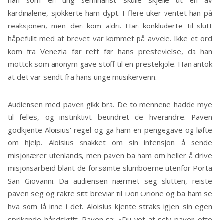
han som en ung seminarist skulle skjelle ut en av
kardinalene, sjokkerte ham dypt. I flere uker ventet han på
reaksjonen, men den kom aldri. Han konkluderte til slutt
håpefullt med at brevet var kommet på avveie. Ikke et ord
kom fra Venezia før rett før hans prestevielse, da han
mottok som anonym gave stoff til en prestekjole. Han antok
at det var sendt fra hans unge musikervenn.
Audiensen med paven gikk bra. De to mennene hadde mye
til felles, og instinktivt beundret de hverandre. Paven
godkjente Aloisius' regel og ga ham en pengegave og løfte
om hjelp. Aloisius snakket om sin intensjon å sende
misjonærer utenlands, men paven ba ham om heller å drive
misjonsarbeid blant de forsømte slumboerne utenfor Porta
San Giovanni. Da audiensen nærmet seg slutten, reiste
paven seg og rakte sitt breviar til Don Orione og ba ham se
hva som lå inne i det. Aloisius kjente straks igjen sin egen
sprikende håndskrift. Paven sa: «Du vet at selv paven ofte