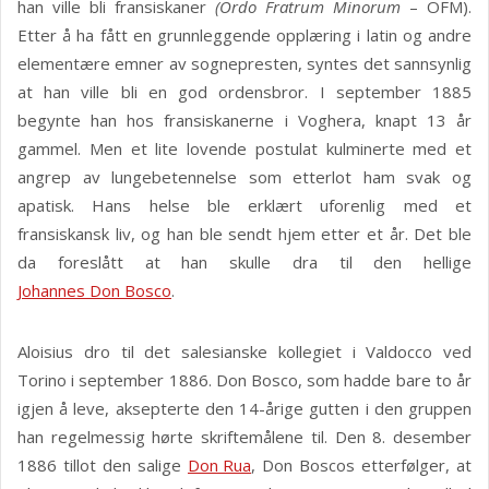
han ville bli fransiskaner
(Ordo Fratrum Minorum
– OFM).
Etter å ha fått en grunnleggende opplæring i latin og andre
elementære emner av sognepresten, syntes det sannsynlig
at han ville bli en god ordensbror. I september 1885
begynte han hos fransiskanerne i Voghera, knapt 13 år
gammel. Men et lite lovende postulat kulminerte med et
angrep av lungebetennelse som etterlot ham svak og
apatisk. Hans helse ble erklært uforenlig med et
fransiskansk liv, og han ble sendt hjem etter et år. Det ble
da foreslått at han skulle dra til den hellige
Johannes Don Bosco
.
Aloisius dro til det salesianske kollegiet i Valdocco ved
Torino i september 1886. Don Bosco, som hadde bare to år
igjen å leve, aksepterte den 14-årige gutten i den gruppen
han regelmessig hørte skriftemålene til. Den 8. desember
1886 tillot den salige
Don Rua
, Don Boscos etterfølger, at