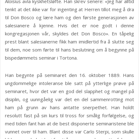
Aloisius avla kyskhetsløfte. Han skrev senere: «Jeg har alltid
tenkt at det ikke var for ingenting at Herren tillot meg å dra
til Don Bosco og lære ham og den første generasjonen av
salesianere å kjenne. Hvis det er noe godt i denne
kongregasjonen vår, skyldes det Don Bosco». En tåpelig
prest blant salesianerne fikk ham imidlertid fra å slutte seg
til dem, noe som førte til hans beslutning om å begynne på
bispedømmets seminar i Tortona.
Han begynte på seminaret den 16. oktober 1889. Hans
ungdommelige intoleranse ble satt på ytterlige prøve på
seminaret, hvor det var en god del slapphet og mangel på
disiplin, og uunngåelig var det en del sammenrotting mot
ham på grunn av hans antatte snerpethet. Han holdt
resolutt fast på sin kurs til tross for smålig forfølgelse, og
med tiden fant han at de best disponerte seminaristene ble
vunnet over til ham. Blant disse var Carlo Sterpi, som skulle