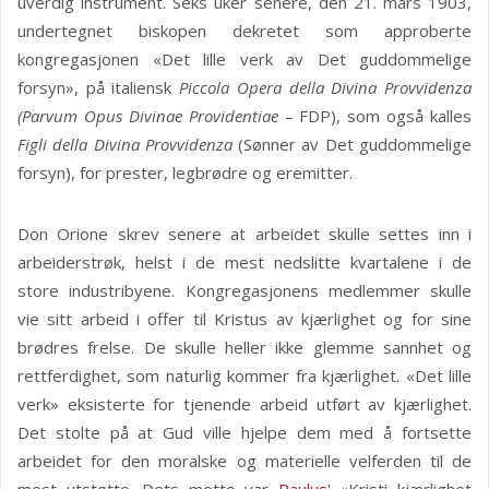
uverdig instrument. Seks uker senere, den 21. mars 1903,
undertegnet biskopen dekretet som approberte
kongregasjonen «Det lille verk av Det guddommelige
forsyn», på italiensk
Piccola Opera della Divina Provvidenza
(Parvum Opus Divinae Providentiae
– FDP), som også kalles
Figli della Divina Provvidenza
(Sønner av Det guddommelige
forsyn), for prester, legbrødre og eremitter.
Don Orione skrev senere at arbeidet skulle settes inn i
arbeiderstrøk, helst i de mest nedslitte kvartalene i de
store industribyene. Kongregasjonens medlemmer skulle
vie sitt arbeid i offer til Kristus av kjærlighet og for sine
brødres frelse. De skulle heller ikke glemme sannhet og
rettferdighet, som naturlig kommer fra kjærlighet. «Det lille
verk» eksisterte for tjenende arbeid utført av kjærlighet.
Det stolte på at Gud ville hjelpe dem med å fortsette
arbeidet for den moralske og materielle velferden til de