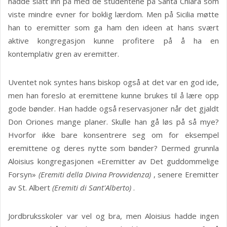
hadde slått inn på med de studentene på Santa Chiara som
viste mindre evner for boklig lærdom. Men på Sicilia møtte
han to eremitter som ga ham den ideen at hans svært
aktive kongregasjon kunne profitere på å ha en
kontemplativ gren av eremitter.
Uventet nok syntes hans biskop også at det var en god ide,
men han foreslo at eremittene kunne brukes til å lære opp
gode bønder. Han hadde også reservasjoner når det gjaldt
Don Oriones mange planer. Skulle han gå løs på så mye?
Hvorfor ikke bare konsentrere seg om for eksempel
eremittene og deres nytte som bønder? Dermed grunnla
Aloisius kongregasjonen «Eremitter av Det guddommelige
Forsyn»
(Eremiti della Divina Provvidenza)
, senere Eremitter
av St. Albert
(Eremiti di Sant'Alberto)
.
Jordbruksskoler var vel og bra, men Aloisius hadde ingen