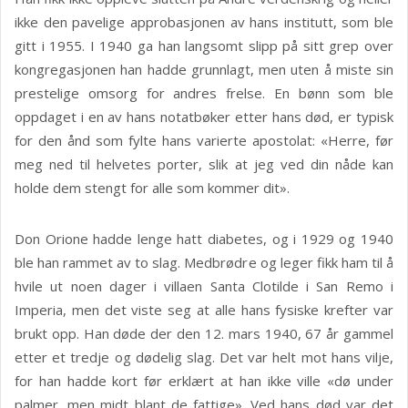
ikke den pavelige approbasjonen av hans institutt, som ble
gitt i 1955. I 1940 ga han langsomt slipp på sitt grep over
kongregasjonen han hadde grunnlagt, men uten å miste sin
prestelige omsorg for andres frelse. En bønn som ble
oppdaget i en av hans notatbøker etter hans død, er typisk
for den ånd som fylte hans varierte apostolat: «Herre, før
meg ned til helvetes porter, slik at jeg ved din nåde kan
holde dem stengt for alle som kommer dit».
Don Orione hadde lenge hatt diabetes, og i 1929 og 1940
ble han rammet av to slag. Medbrødre og leger fikk ham til å
hvile ut noen dager i villaen Santa Clotilde i San Remo i
Imperia, men det viste seg at alle hans fysiske krefter var
brukt opp. Han døde der den 12. mars 1940, 67 år gammel
etter et tredje og dødelig slag. Det var helt mot hans vilje,
for han hadde kort før erklært at han ikke ville «dø under
palmer, men midt blant de fattige». Ved hans død var det