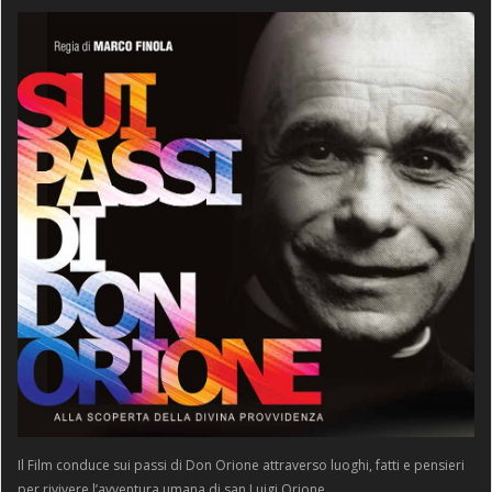
Il Film conduce sui passi di Don Orione attraverso luoghi, fatti e pensieri
per rivivere l’avventura umana di san Luigi Orione.