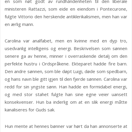
en som nøt godt av rundhåndenheten til den liberale
ministeren Rattazzi, som eide en eiendom i Pontecurone,
fulgte Vittorio den herskende antiklerikalismen, men han var
en ærlig mann.
Carolina var analfabet, men en kvinne med en dyp tro,
usedvanlig intelligens og energi. Beskrivelsen som sønnen
senere ga av henne, minner i overraskende detalj om den
perfekte hustru i Ordspråkene. Ekteparet hadde fire barn.
Den andre sønnen, som ble døpt Luigi, døde som spedbarn,
og hans navn ble gitt igjen til den fjerde sønnen. Carolina var
redd for sin yngste sønn. Han hadde en formidabel energi,
og med stor stahet fulgte han sine egne veier uansett
konsekvenser. Hun ba inderlig om at en slik energi måtte
kanaliseres for Guds sak.
Hun mente at hennes bønner var hørt da han annonserte at