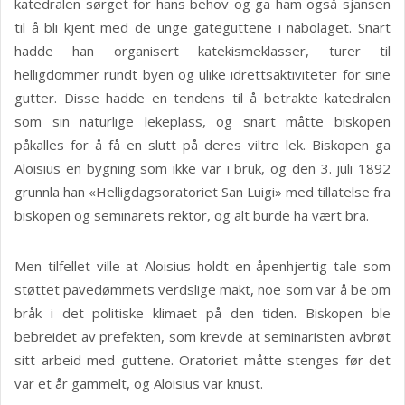
katedralen sørget for hans behov og ga ham også sjansen
til å bli kjent med de unge gateguttene i nabolaget. Snart
hadde han organisert katekismeklasser, turer til
helligdommer rundt byen og ulike idrettsaktiviteter for sine
gutter. Disse hadde en tendens til å betrakte katedralen
som sin naturlige lekeplass, og snart måtte biskopen
påkalles for å få en slutt på deres viltre lek. Biskopen ga
Aloisius en bygning som ikke var i bruk, og den 3. juli 1892
grunnla han «Helligdagsoratoriet San Luigi» med tillatelse fra
biskopen og seminarets rektor, og alt burde ha vært bra.
Men tilfellet ville at Aloisius holdt en åpenhjertig tale som
støttet pavedømmets verdslige makt, noe som var å be om
bråk i det politiske klimaet på den tiden. Biskopen ble
bebreidet av prefekten, som krevde at seminaristen avbrøt
sitt arbeid med guttene. Oratoriet måtte stenges før det
var et år gammelt, og Aloisius var knust.