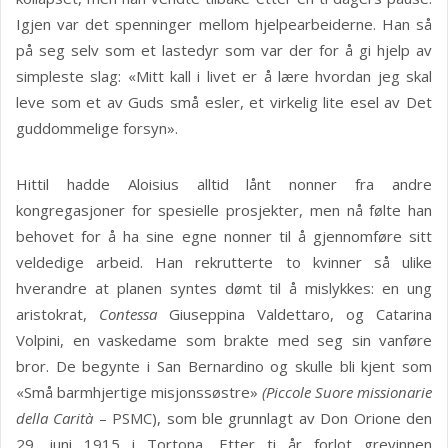
Igjen var det spenninger mellom hjelpearbeiderne. Han så
på seg selv som et lastedyr som var der for å gi hjelp av
simpleste slag: «Mitt kall i livet er å lære hvordan jeg skal
leve som et av Guds små esler, et virkelig lite esel av Det
guddommelige forsyn».
Hittil hadde Aloisius alltid lånt nonner fra andre
kongregasjoner for spesielle prosjekter, men nå følte han
behovet for å ha sine egne nonner til å gjennomføre sitt
veldedige arbeid. Han rekrutterte to kvinner så ulike
hverandre at planen syntes dømt til å mislykkes: en ung
aristokrat,
Contessa
Giuseppina Valdettaro, og Catarina
Volpini, en vaskedame som brakte med seg sin vanføre
bror. De begynte i San Bernardino og skulle bli kjent som
«Små barmhjertige misjonssøstre»
(Piccole Suore missionarie
della Carità
– PSMC), som ble grunnlagt av Don Orione den
29. juni 1915 i Tortona. Etter ti år forlot grevinnen