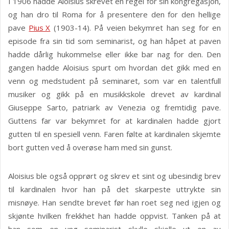
I 1906 hadde Aloisius skrevet en regel for sin kongregasjon,
og han dro til Roma for å presentere den for den hellige
pave
Pius X
(1903-14). På veien bekymret han seg for en
episode fra sin tid som seminarist, og han håpet at paven
hadde dårlig hukommelse eller ikke bar nag for den. Den
gangen hadde Aloisius spurt om hvordan det gikk med en
venn og medstudent på seminaret, som var en talentfull
musiker og gikk på en musikkskole drevet av kardinal
Giuseppe Sarto, patriark av Venezia og fremtidig pave.
Guttens far var bekymret for at kardinalen hadde gjort
gutten til en spesiell venn. Faren følte at kardinalen skjemte
bort gutten ved å overøse ham med sin gunst.
Aloisius ble også opprørt og skrev et sint og ubesindig brev
til kardinalen hvor han på det skarpeste uttrykte sin
misnøye. Han sendte brevet før han roet seg ned igjen og
skjønte hvilken frekkhet han hadde oppvist. Tanken på at