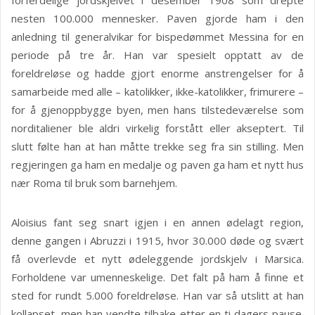
forferdelige jordskjelvet i desember 1908 som drepte
nesten 100.000 mennesker. Paven gjorde ham i den
anledning til generalvikar for bispedømmet Messina for en
periode på tre år. Han var spesielt opptatt av de
foreldreløse og hadde gjort enorme anstrengelser for å
samarbeide med alle – katolikker, ikke-katolikker, frimurere –
for å gjenoppbygge byen, men hans tilstedeværelse som
norditaliener ble aldri virkelig forstått eller akseptert. Til
slutt følte han at han måtte trekke seg fra sin stilling. Men
regjeringen ga ham en medalje og paven ga ham et nytt hus
nær Roma til bruk som barnehjem.
Aloisius fant seg snart igjen i en annen ødelagt region,
denne gangen i Abruzzi i 1915, hvor 30.000 døde og svært
få overlevde et nytt ødeleggende jordskjelv i Marsica.
Forholdene var umenneskelige. Det falt på ham å finne et
sted for rundt 5.000 foreldreløse. Han var så utslitt at han
kollapset, men han vendte tilbake etter en ti dagers pause.