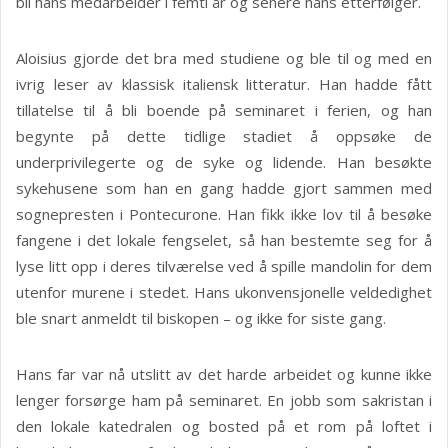
bli hans medarbeider i femti år og senere hans etterfølger.
Aloisius gjorde det bra med studiene og ble til og med en
ivrig leser av klassisk italiensk litteratur. Han hadde fått
tillatelse til å bli boende på seminaret i ferien, og han
begynte på dette tidlige stadiet å oppsøke de
underprivilegerte og de syke og lidende. Han besøkte
sykehusene som han en gang hadde gjort sammen med
sognepresten i Pontecurone. Han fikk ikke lov til å besøke
fangene i det lokale fengselet, så han bestemte seg for å
lyse litt opp i deres tilværelse ved å spille mandolin for dem
utenfor murene i stedet. Hans ukonvensjonelle veldedighet
ble snart anmeldt til biskopen – og ikke for siste gang.
Hans far var nå utslitt av det harde arbeidet og kunne ikke
lenger forsørge ham på seminaret. En jobb som sakristan i
den lokale katedralen og bosted på et rom på loftet i