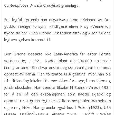
Contemplative di Gesù Crocifisso)
grunnlagt.
For legfolk grunnla han organisasjonene «Kvinner av Det
guddommelige Forsyn», «Tidligere elever» og «Venner». I
nyere tid har «Don Orione Sekularinstitutt» og «Don Orione
legbevegelse» kommet til.
Don Orione besøkte ikke Latin-Amerika før etter Første
verdenskrig, i 1921. Nøden blant de 200.000 italienske
immigrantene i Brasil var enorm, og som vanlig var han mest
opptatt av barna. Han fortsatte til Argentina, hvor han ble
tilbudt land og lokaler i Buenos Aires for sogn, barnehjem og
jordbruksskoler. Han vendte tilbake til Buenos Aires i 1934
for å se på den ekspansjonen som hadde skjedd og
oppmuntre til grunnleggelse av flere hospitaler, barnehjem
og en ny kirke. Han grunnla også hus i Polen (1923), USA
(1934), England (1935), Albania (1936), Cardiff i Wales