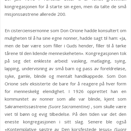
kongregasjonen for å starte sin egen, men da talte de små
misjonssøstrene allerede 200.
En cisterciensernonne som Don Orione hadde konsultert om
muligheten til å ha sine egne nonner, hadde sagt til ham: «Ja,
men de bør være som filler i Guds hender, filler til å tørke
tårene til den lidende menneskeheten». Kongregasjonen tok
på seg det enkleste arbeid: vasking, matlaging, sying,
lapping, undervisning av små barn og pass av foreldreløse,
syke, gamle, blinde og mentalt handikappede. Som Don
Orione selv eksisterte de bare for å reagere på hver form
for menneskelig elendighet. I 1926 opprettet han en
kommunitet av nonner som alle var blinde, kjent som
Sakramentssøstrene
(Suore Sacramentine)
, som skulle være
viet til bønn og evig tilbedelse. På den tiden var det den
eneste kongregasjonen i sitt slag. Senere ble også
«Kontemplative søstre av Den korsfestede Jesus»
(Suore