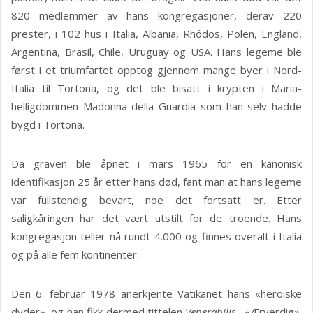
820 medlemmer av hans kongregasjoner, derav 220
prester, i 102 hus i Italia, Albania, Rhódos, Polen, England,
Argentina, Brasil, Chile, Uruguay og USA. Hans legeme ble
først i et triumfartet opptog gjennom mange byer i Nord-
Italia til Tortona, og det ble bisatt i krypten i Maria-
helligdommen Madonna della Guardia som han selv hadde
bygd i Tortona.
Da graven ble åpnet i mars 1965 for en kanonisk
identifikasjon 25 år etter hans død, fant man at hans legeme
var fullstendig bevart, noe det fortsatt er. Etter
saligkåringen har det vært utstilt for de troende. Hans
kongregasjon teller nå rundt 4.000 og finnes overalt i Italia
og på alle fem kontinenter.
Den 6. februar 1978 anerkjente Vatikanet hans «heroiske
dyder», og han fikk dermed tittelen
Venerabilis
, «Ærverdig».