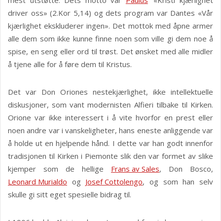
mest utstøtte. Dets motto var
Paulus
' «Kristi kjærlighet
driver oss» (2.Kor 5,14) og dets program var Dantes «Vår
kjærlighet ekskluderer ingen». Det mottok med åpne armer
alle dem som ikke kunne finne noen som ville gi dem noe å
spise, en seng eller ord til trøst. Det ønsket med alle midler
å tjene alle for å føre dem til Kristus.
Det var Don Oriones nestekjærlighet, ikke intellektuelle
diskusjoner, som vant modernisten Alfieri tilbake til Kirken.
Orione var ikke interessert i å vite hvorfor en prest eller
noen andre var i vanskeligheter, hans eneste anliggende var
å holde ut en hjelpende hånd. I dette var han godt innenfor
tradisjonen til Kirken i Piemonte slik den var formet av slike
kjemper som de hellige
Frans av Sales
, Don Bosco,
Leonard Murialdo
og
Josef Cottolengo
, og som han selv
skulle gi sitt eget spesielle bidrag til.