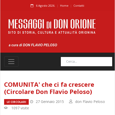
6 Agosto 2026.
Home
Contatti
COMUNITA' che ci fa crescere
(Circolare Don Flavio Peloso)
27 Gennaio 2015
don Flavio Peloso
LE CIRCOLARI
1097 visite