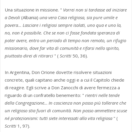
Una situazione in missione. "
Vorrei non si tardasse ad iniziare
a Devoli
(Albania)
una vera Casa religiosa, sia pure umile e
povera... Lasciare i religiosi sempre isolati, uno qua e uno la,
no, non è possibile. Che se non ci fosse fondata speranza di
poter avere, entro un periodo di tempo non remoto, un rifugio
missionario, dove far vita di comunità e rifarsi nello spirito,
piuttosto direi di ritirarci
" (
Scritti
50, 36).
In Argentina, Don Orione dovette risolvere situazioni
concrete, quali capitano anche oggi e a cui il Capitolo chiede
di reagire. Egli scrive a Don Zanocchi di avere fermezza a
riguardo di un confratello benemerito: "
rientri nelle tende
della Congregazione… In coscienza non posso più tollerare che
un religioso stia fuori di comunità. Non posso ammettere scuse
né protezionismi: tutti siete interessati alla vita religiosa
" (
Scritti
1, 97).