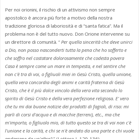
Per noi orionini, il rischio di un attivismo non sempre
apostolico è ancora più forte a motivo della nostra
tradizione gloriosa di laboriosità e di “santa fatica”. Ma il
problema non è del tutto nuovo. Don Orione intervenne su
un direttore di comunità. “
Per quella sincerità che deve unirci
a Dio, non posso nasconderti tutta la pena che ho sofferto e
che soffro nel costatare dolorosamente che codesta povera
Casa è sempre come un mare in tempesta, e nel sentire che
non c'è tra di voi, o figliuoli miei in Gesù Cristo, quella unione,
quella vera concordia degli animi e carità fraterna di Gesù
Cristo, che è il più dolce vincolo della vera vita secondo lo
spirito di Gesù Cristo e della vera perfezione religiosa. E' vero
che tu mi dai buone notizie dei prodotti di fagioli, di riso: mi
parli di corsi d'acqua e di macchie (terreni), etc., ma che
m'importa, o figliuolo mio, di tutto questo se tra di voi non c'è
l'unione e la carità, e chi se n'è andato da una parte e chi vuole
andarsene da un'altra?
” (Lettere I, 129-136)
.