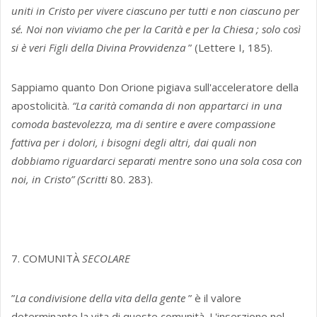
uniti in Cristo per vivere ciascuno per tutti e non ciascuno per
sé. Noi non viviamo che per la Carità e per la Chiesa ; solo così
si è veri Figli della Divina Provvidenza
” (Lettere I, 185).
Sappiamo quanto Don Orione pigiava sull'acceleratore della
apostolicità.
“La carità comanda di non appartarci in una
comoda bastevolezza, ma di sentire e avere compassione
fattiva per i dolori, i bisogni degli altri, dai quali non
dobbiamo riguardarci separati mentre sono una sola cosa con
noi, in Cristo” (Scritti
80. 283).
7. COMUNITÀ
SECOLARE
”
La condivisione della vita della gente
” è il valore
determinante la vita di queste comunità. L'inserzione nel