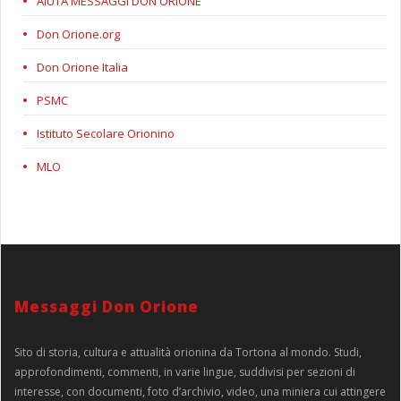
AIUTA MESSAGGI DON ORIONE
Don Orione.org
Don Orione Italia
PSMC
Istituto Secolare Orionino
MLO
Messaggi Don Orione
Sito di storia, cultura e attualità orionina da Tortona al mondo. Studi,
approfondimenti, commenti, in varie lingue, suddivisi per sezioni di
interesse, con documenti, foto d’archivio, video, una miniera cui attingere