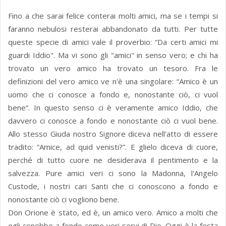
Fino a che sarai felice conterai molti amici, ma se i tempi si
faranno nebulosi resterai abbandonato da tutti. Per tutte
queste specie di amici vale il proverbio: “Da certi amici mi
guardi Iddio". Ma vi sono gli "amici" in senso vero; e chi ha
trovato un vero amico ha trovato un tesoro. Fra le
definizioni del vero amico ve n'è una singolare: “Amico è un
uomo che ci conosce a fondo e, nonostante ciò, ci vuol
bene”. In questo senso ci è veramente amico Iddio, che
davvero ci conosce a fondo e nonostante ciò ci vuol bene.
Allo stesso Giuda nostro Signore diceva nell'atto di essere
tradito: “Amice, ad quid venisti?”. E glielo diceva di cuore,
perché di tutto cuore ne desiderava il pentimento e la
salvezza. Pure amici veri ci sono la Madonna, l'Angelo
Custode, i nostri cari Santi che ci conoscono a fondo e
nonostante ciò ci vogliono bene.
Don Orione è stato, ed è, un amico vero. Amico a molti che
egli conobbe a fondo come veri servi di Dio. Oggi è la festa