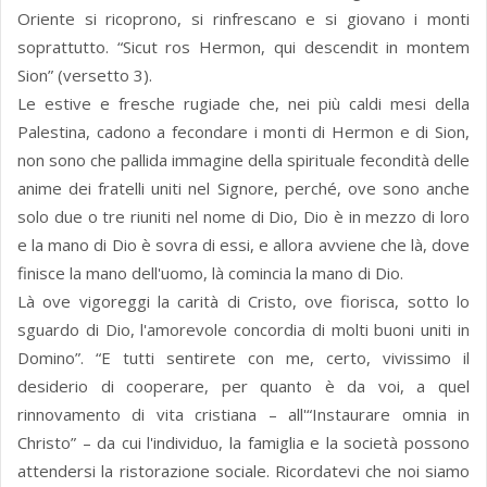
Oriente si ricoprono, si rinfrescano e si giovano i monti
soprattutto. “Sicut ros Hermon, qui descendit in montem
Sion” (versetto 3).
Le estive e fresche rugiade che, nei più caldi mesi della
Palestina, cadono a fecondare i monti di Hermon e di Sion,
non sono che pallida immagine della spirituale fecondità delle
anime dei fratelli uniti nel Signore, perché, ove sono anche
solo due o tre riuniti nel nome di Dio, Dio è in mezzo di loro
e la mano di Dio è sovra di essi, e allora avviene che là, dove
finisce la mano dell'uomo, là comincia la mano di Dio.
Là ove vigoreggi la carità di Cristo, ove fiorisca, sotto lo
sguardo di Dio, l'amorevole concordia di molti buoni uniti in
Domino”. “E tutti sentirete con me, certo, vivissimo il
desiderio di cooperare, per quanto è da voi, a quel
rinnovamento di vita cristiana – all'“Instaurare omnia in
Christo” – da cui l'individuo, la famiglia e la società possono
attendersi la ristorazione sociale. Ricordatevi che noi siamo