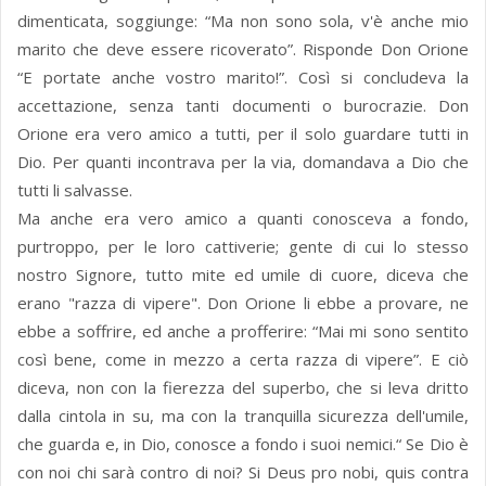
dimenticata, soggiunge: “Ma non sono sola, v'è anche mio
marito che deve essere ricoverato”. Risponde Don Orione
“E portate anche vostro marito!”. Così si concludeva la
accettazione, senza tanti documenti o burocrazie. Don
Orione era vero amico a tutti, per il solo guardare tutti in
Dio. Per quanti incontrava per la via, domandava a Dio che
tutti li salvasse.
Ma anche era vero amico a quanti conosceva a fondo,
purtroppo, per le loro cattiverie; gente di cui lo stesso
nostro Signore, tutto mite ed umile di cuore, diceva che
erano "razza di vipere". Don Orione li ebbe a provare, ne
ebbe a soffrire, ed anche a profferire: “Mai mi sono sentito
così bene, come in mezzo a certa razza di vipere”. E ciò
diceva, non con la fierezza del superbo, che si leva dritto
dalla cintola in su, ma con la tranquilla sicurezza dell'umile,
che guarda e, in Dio, conosce a fondo i suoi nemici.“ Se Dio è
con noi chi sarà contro di noi? Si Deus pro nobi, quis contra