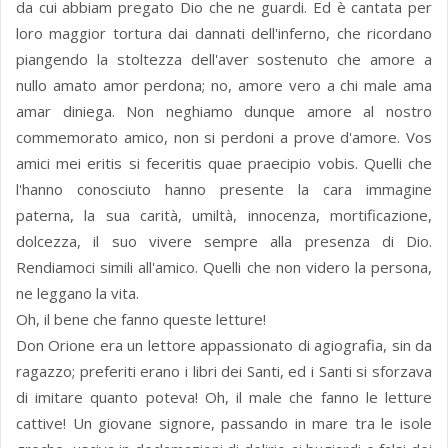
da cui abbiam pregato Dio che ne guardi. Ed è cantata per
loro maggior tortura dai dannati dell'inferno, che ricordano
piangendo la stoltezza dell'aver sostenuto che amore a
nullo amato amor perdona; no, amore vero a chi male ama
amar diniega. Non neghiamo dunque amore al nostro
commemorato amico, non si perdoni a prove d'amore. Vos
amici mei eritis si feceritis quae praecipio vobis. Quelli che
l'hanno conosciuto hanno presente la cara immagine
paterna, la sua carità, umiltà, innocenza, mortificazione,
dolcezza, il suo vivere sempre alla presenza di Dio.
Rendiamoci simili all'amico. Quelli che non videro la persona,
ne leggano la vita.
Oh, il bene che fanno queste letture!
Don Orione era un lettore appassionato di agiografia, sin da
ragazzo; preferiti erano i libri dei Santi, ed i Santi si sforzava
di imitare quanto poteva! Oh, il male che fanno le letture
cattive! Un giovane signore, passando in mare tra le isole