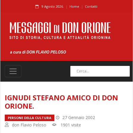
9 Agosto 2026.
Home
Contatti
IGNUDI STEFANO AMICO DI DON
ORIONE.
27 Gennaio 2002
PERSONE DELLA CULTURA
don Flavio Peloso
1901 visite