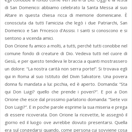
di San Domenico: abbiamo celebrato la Santa Messa al suo
Altare in questa chiesa ricca di memorie domenicane. È
conosciuta da tutti l'amicizia che legò i due Patriarchi, San
Domenico e San Frncesco d'Assisi. I santi si conoscono e si
sentono a vicenda amici.
Don Orione fu amico a molti, a tutti, perché tutti conobbe nel
comune fondo di creature di Dio. Vedeva tutti nel cuore di
Gesù, e per questo tendeva le braccia a quanti mostrassero
un dolore: “La nostra carità non serra porte!”. Si trovava egli
qui in Roma al suo Istituto del Divin Salvatore. Una povera
donna fu mandata a lui: picchia, ed è aperto. Domanda: “Sta
qui Don Luigi? quello che prende i poveri?”. E poi a Don
Orione che esce dal prossimo parlatorio domanda: “Siete voi
Don Luigi?”. E in poche parole esprime la sua miseria e prega
di essere ricoverata. Don Orione la ricevette, le assegnò il
giorno ed il luogo ove avrebbe dovuto presentarsi. Quella
era sul congedarsi quando, come persona cui sovviene cosa