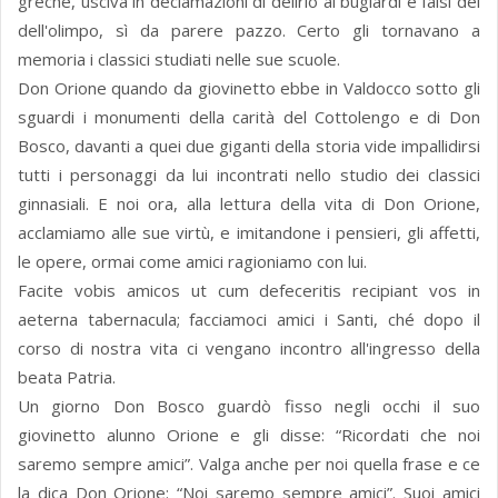
greche, usciva in declamazioni di delirio ai bugiardi e falsi dei
dell'olimpo, sì da parere pazzo. Certo gli tornavano a
memoria i classici studiati nelle sue scuole.
Don Orione quando da giovinetto ebbe in Valdocco sotto gli
sguardi i monumenti della carità del Cottolengo e di Don
Bosco, davanti a quei due giganti della storia vide impallidirsi
tutti i personaggi da lui incontrati nello studio dei classici
ginnasiali. E noi ora, alla lettura della vita di Don Orione,
acclamiamo alle sue virtù, e imitandone i pensieri, gli affetti,
le opere, ormai come amici ragioniamo con lui.
Facite vobis amicos ut cum defeceritis recipiant vos in
aeterna tabernacula; facciamoci amici i Santi, ché dopo il
corso di nostra vita ci vengano incontro all'ingresso della
beata Patria.
Un giorno Don Bosco guardò fisso negli occhi il suo
giovinetto alunno Orione e gli disse: “Ricordati che noi
saremo sempre amici”. Valga anche per noi quella frase e ce
la dica Don Orione: “Noi saremo sempre amici”. Suoi amici