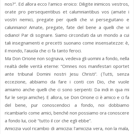
nos?”. Ed allora ecco l'amico eroico: Diligite inimicos vestros,
orate pro persequentibus et calumniantibus vos (amate i
vostri nemici, pregate per quelli che vi perseguitano e
calunniano! Amate, pregate, fate del bene a quelli che vi
odiano! Par di sognare. Siamo circondati da un mondo a cui
tali insegnamenti e precetti suonano come insensatezze: è,
il mondo, l'aiuola che ci fa tanto feroci.
Ma Don Orione non sognava, vedeva gli uomini a fondo, nella
realtà delle verità eterne: “Omnes nos manifestari oportet
ante tribunal Domini nostri Jesu Christi”. (Tutti, senza
eccezione, abbiamo da fare i conti con Dio, che vuole
amiamo anche quelli che ci sono serpenti: Da indi in qua mi
fur le serpi amiche). E allora, se Don Orione ci è amico e ci fa
del bene, pur conoscendoci a fondo, noi dobbiamo
ricambiarlo come amici, benché non possiamo ora conoscere
a fondo lui, cioè “tutto il cor che egli ebbe”.
Amicizia vuol ricambio di amicizia: l'amicizia vera, non la mala,