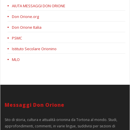
AIUTA MESSAGGI DON ORIONE
Don Orione.org
Don Orione Italia
PSMC
Istituto Secolare Orionino
MLO
Messaggi Don Orione
Sito di storia, cultura e attualità orionina da Tortona al mondo. Studi,
approfondimenti, commenti, in varie lingue, suddivisi per sezioni di