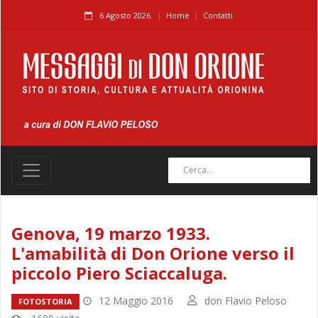
6 Agosto 2026.
Home
Contatti
Genova, 19 marzo 1933.
L'amabilità di Don Orione verso il
piccolo Piero Sciaccaluga.
12 Maggio 2016
don Flavio Peloso
FOTOSTORIA