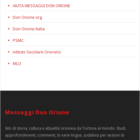
AIUTA MESSAGGI DON ORIONE
Don Orione.org
Don Orione Italia
PSMC
Istituto Secolare Orionino
MLO
Messaggi Don Orione
Sito di storia, cultura e attualità orionina da Tortona al mondo. Studi,
approfondimenti, commenti, in varie lingue, suddivisi per sezioni di