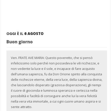
OGGI È IL
6 AGOSTO
Buon giorno
Ven. FRATE AVE MARIA: Questo poveretto, che si pensò
infelicissimo solo perché non possedeva le vili ricchezze, e
non vedente la luce e il sole, e incapace di fare acquisto
dell'umana sapienza, fu da Don Orione spinto alla conquista
delle ricchezze eterne, della vera luce, della sapienza divina,
che lasciandolo disperato (graziosa disperazione), gli riempi
il cuore di gioconda e luminosa speranza e certezza nella
possibilità e facilità di conseguire anche lui la vera felicità
nella vera vita immortale, a cui ogni cuore umano aspira e si
sente attratto.