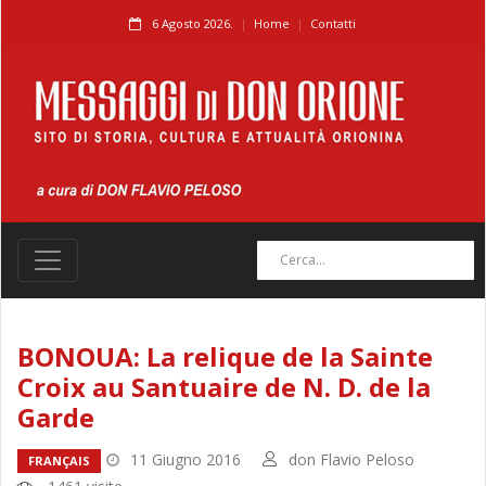
6 Agosto 2026.
Home
Contatti
BONOUA: La relique de la Sainte
Croix au Santuaire de N. D. de la
Garde
11 Giugno 2016
don Flavio Peloso
FRANÇAIS