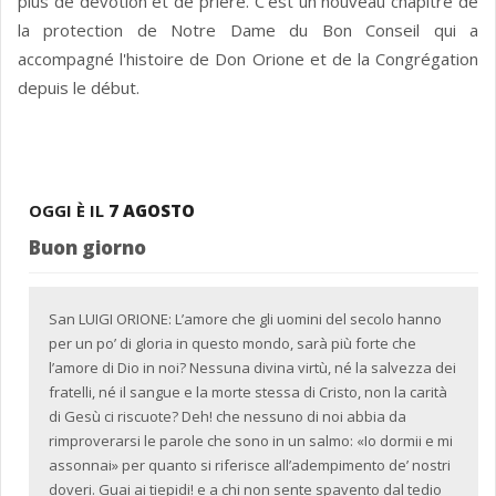
plus de dévotion et de prière. C’est un nouveau chapitre de
la protection de Notre Dame du Bon Conseil qui a
accompagné l'histoire de Don Orione et de la Congrégation
depuis le début.
OGGI È IL
7 AGOSTO
Buon giorno
San LUIGI ORIONE: L’amore che gli uomini del secolo hanno
per un po’ di gloria in questo mondo, sarà più forte che
l’amore di Dio in noi? Nessuna divina virtù, né la salvezza dei
fratelli, né il sangue e la morte stessa di Cristo, non la carità
di Gesù ci riscuote? Deh! che nessuno di noi abbia da
rimproverarsi le parole che sono in un salmo: «Io dormii e mi
assonnai» per quanto si riferisce all’adempimento de’ nostri
doveri. Guai ai tiepidi! e a chi non sente spavento dal tedio