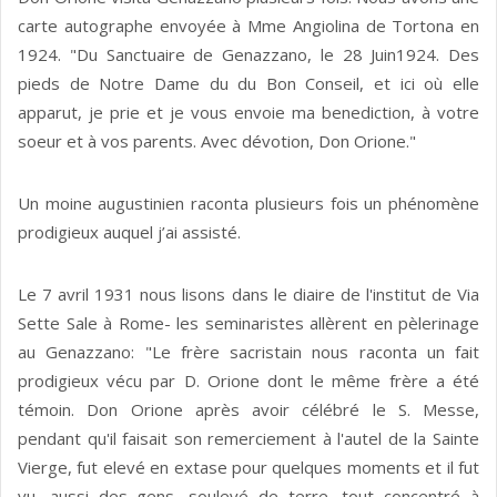
carte autographe envoyée à Mme Angiolina de Tortona en
1924. "Du Sanctuaire de Genazzano, le 28 Juin1924. Des
pieds de Notre Dame du du Bon Conseil, et ici où elle
apparut, je prie et je vous envoie ma benediction, à votre
soeur et à vos parents. Avec dévotion, Don Orione."
Un moine augustinien raconta plusieurs fois un phénomène
prodigieux auquel j’ai assisté.
Le 7 avril 1931 nous lisons dans le diaire de l'institut de Via
Sette Sale à Rome- les seminaristes allèrent en pèlerinage
au Genazzano: "Le frère sacristain nous raconta un fait
prodigieux vécu par D. Orione dont le même frère a été
témoin. Don Orione après avoir célébré le S. Messe,
pendant qu'il faisait son remerciement à l'autel de la Sainte
Vierge, fut elevé en extase pour quelques moments et il fut
vu, aussi des gens, soulevé de terre, tout concentré à