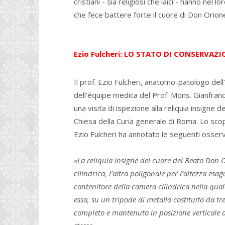
cristiani - sia religiosi che laici - hanno nel 
che fece battere forte il cuore di Don Orion
Ezio Fulcheri: LO STATO DI CONSERVAZ
Il prof. Ezio Fulcheri, anatomo-patologo dell
dell’équipe medica del Prof. Mons. Gianfranc
una visita di ispezione alla reliquia insigne 
Chiesa della Curia generale di Roma. Lo scopo
Ezio Fulcheri ha annotato le seguenti osserv
«La reliquia insigne del cuore del Beato Don 
cilindrica, l’altra poligonale per l’altezza esa
contenitore della camera cilindrica nella qual
essa, su un tripode di metallo costituito da tr
completo e mantenuto in posizione verticale d