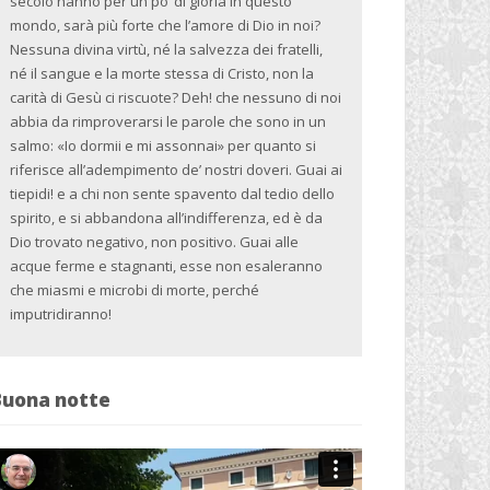
secolo hanno per un po’ di gloria in questo
mondo, sarà più forte che l’amore di Dio in noi?
Nessuna divina virtù, né la salvezza dei fratelli,
né il sangue e la morte stessa di Cristo, non la
carità di Gesù ci riscuote? Deh! che nessuno di noi
abbia da rimproverarsi le parole che sono in un
salmo: «Io dormii e mi assonnai» per quanto si
riferisce all’adempimento de’ nostri doveri. Guai ai
tiepidi! e a chi non sente spavento dal tedio dello
spirito, e si abbandona all’indifferenza, ed è da
Dio trovato negativo, non positivo. Guai alle
acque ferme e stagnanti, esse non esaleranno
che miasmi e microbi di morte, perché
imputridiranno!
Buona notte