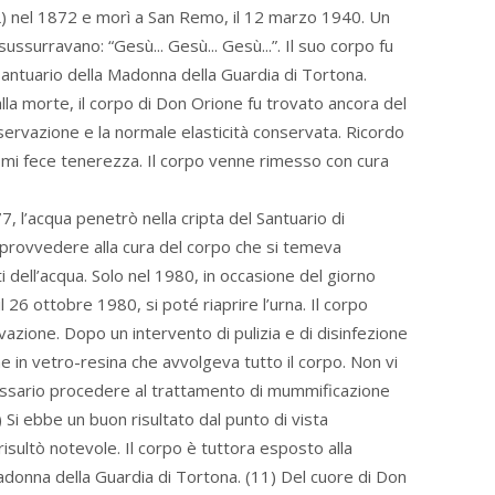
) nel 1872 e morì a San Remo, il 12 marzo 1940. Un
ussurravano: “Gesù... Gesù... Gesù...”. Il suo corpo fu
 santuario della Madonna della Guardia di Tortona.
la morte, il corpo di Don Orione fu trovato ancora del
nservazione e la normale elasticità conservata. Ricordo
i e mi fece tenerezza. Il corpo venne rimesso con cura
7, l’acqua penetrò nella cripta del Santuario di
 provvedere alla cura del corpo che si temeva
dell’acqua. Solo nel 1980, in occasione del giorno
l 26 ottobre 1980, si poté riaprire l’urna. Il corpo
zione. Dopo un intervento di pulizia e di disinfezione
e in vetro-resina che avvolgeva tutto il corpo. Non vi
ecessario procedere al trattamento di mummificazione
 Si ebbe un buon risultato dal punto di vista
sultò notevole. Il corpo è tuttora esposto alla
adonna della Guardia di Tortona. (11) Del cuore di Don