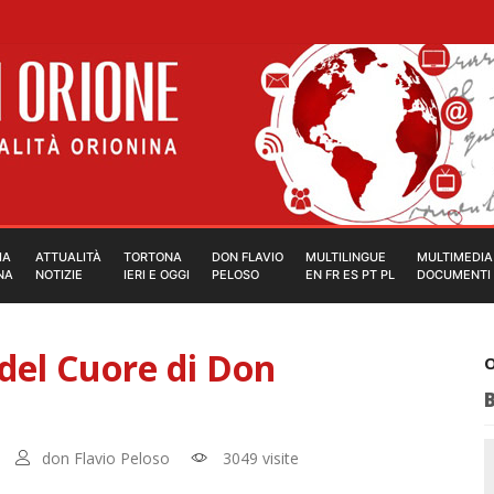
IA
ATTUALITÀ
TORTONA
DON FLAVIO
MULTILINGUE
MULTIMEDIA
NA
NOTIZIE
IERI E OGGI
PELOSO
EN FR ES PT PL
DOCUMENTI
del Cuore di Don
O
don Flavio Peloso
3049 visite