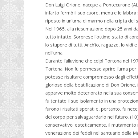
Don Luigi Orione, nacque a Pontecurone (AL
infarto fermò il suo cuore, mentre le labbra s
riposto in un’urna di marmo nella cripta del
Nel 1965, alla riesumazione dopo 25 anni dal
tutto intatto. Sorprese l’ottimo stato di co
lo stupore di tutti. Anch’io, ragazzo, lo vid
nell’urna.
Durante l’alluvione che colpì Tortona nel 197
Tortona. Non fu permesso aprire l’urna per
potesse risultare compromesso dagli effetti 
glorioso della beatificazione di Don Orione, i
apparve molto deteriorato nella sua conserva
fu tentato il suo isolamento in una protezion
furono i risultati sperati e, pertanto, fu n
del corpo per salvaguardarlo nel futuro. (10)
conservativo; esteticamente, il mutamento ri
venerazione dei fedeli nel santuario della M