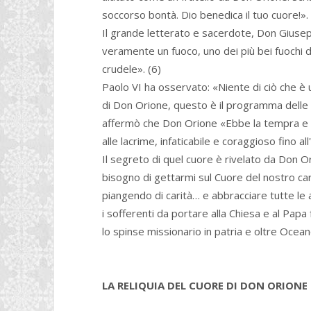
soccorso bontà. Dio benedica il tuo cuore!». 
Il grande letterato e sacerdote, Don Giuse
veramente un fuoco, uno dei più bei fuochi di
crudele». (6)
Paolo VI ha osservato: «Niente di ciò che è
di Don Orione, questo è il programma delle 
affermò che Don Orione «Ebbe la tempra e il
alle lacrime, infaticabile e coraggioso fino a
Il segreto di quel cuore è rivelato da Don 
bisogno di gettarmi sul Cuore del nostro ca
piangendo di carità… e abbracciare tutte le ani
i sofferenti da portare alla Chiesa e al Pap
lo spinse missionario in patria e oltre Ocean
LA RELIQUIA DEL CUORE DI DON ORIONE