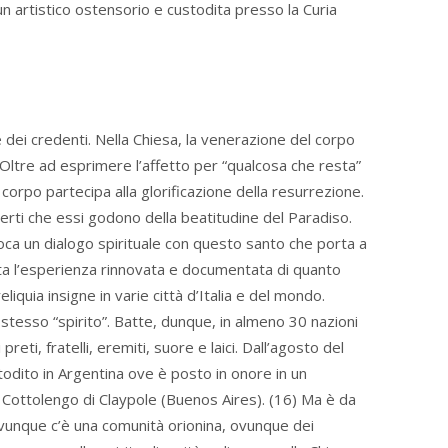
 un artistico ostensorio e custodita presso la Curia
 dei credenti. Nella Chiesa, la venerazione del corpo
a. Oltre ad esprimere l’affetto per “qualcosa che resta”
corpo partecipa alla glorificazione della resurrezione.
certi che essi godono della beatitudine del Paradiso.
oca un dialogo spirituale con questo santo che porta a
ata l’esperienza rinnovata e documentata di quanto
iquia insigne in varie città d’Italia e del mondo.
o stesso “spirito”. Batte, dunque, in almeno 30 nazioni
eti, fratelli, eremiti, suore e laici. Dall’agosto del
todito in Argentina ove è posto in onore in un
 Cottolengo di Claypole (Buenos Aires). (16) Ma è da
ovunque c’è una comunità orionina, ovunque dei