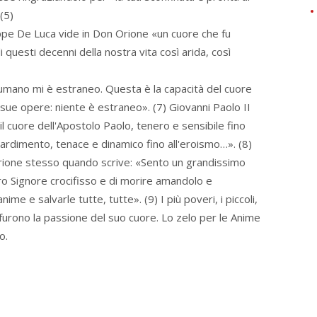
(5)
ppe De Luca vide in Don Orione «un cuore che fu
 questi decenni della nostra vita così arida, così
 umano mi è estraneo. Questa è la capacità del cuore
sue opere: niente è estraneo». (7) Giovanni Paolo II
 cuore dell'Apostolo Paolo, tenero e sensibile fino
ll'ardimento, tenace e dinamico fino all'eroismo…». (8)
Orione stesso quando scrive: «Sento un grandissimo
ro Signore crocifisso e di morire amandolo e
me e salvarle tutte, tutte». (9) I più poveri, i piccoli,
a furono la passione del suo cuore. Lo zelo per le Anime
o.