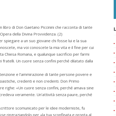
un libro di Don Gaetano Piccinini che racconta di tante
L
 Opera della Divina Provvidenza. (2)
r spiegare a un suo giovane chi fosse lui e la sua
oscete, ma voi conoscete la mia vita e il fine per cui
nta Chiesa Romana, e qualunque sacrificio per farmi
 fratelli. Un cuore senza confini perché dilatato dalla
attenzione e l’ammirazione di tante persone povere e
lesiastiche, credenti e non credenti. Don Primo
 tre righe: «Un cuore senza confini, perché amava sine
credeva veramente. Un’attività senza paure, perché
crittore scomunicato per le idee moderniste, fu
sse ringraziandolo per «la tua sconfinata e pronta al