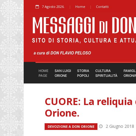
7 Agosto 2026.
Home
Contatti
HOME
SAN LUIGI
STORIA
CULTURA
FAMIGL
PAGE
ORIONE
POPOLI
SPIRITUALITÀ
ORIONI
CUORE: La reliquia 
Orione.
2 Giugno 2018
DEVOZIONE A DON ORIONE