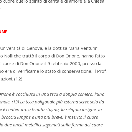
loro cuore quello spirito di carità e di amore alla Chiesa
e.
IONE
’Università di Genova, e la dott.sa Maria Venturini,
o Nolli che trattò il corpo di Don Orione, hanno fatto
del cuore di Don Orione il 9 febbraio 2000, presso la
 era di verificarne lo stato di conservazione. Il Prof.
azioni. (12)
Orione è’ racchiusa in una teca a doppia camera, l’una
gonale. (13) La teca poligonale più esterna serve solo da
e è contenuta, a tenuta stagna, la reliquia insigne. In
e braccia lunghe e una più breve, è inserito il cuore
a due anelli metallici sagomati sulla forma del cuore