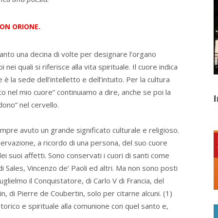
 DON ORIONE.
tanto una decina di volte per designare l’organo
ei quali si riferisce alla vita spirituale. Il cuore indica
 è la sede dell’intelletto e dell’intuito. Per la cultura
rto nel mio cuore” continuiamo a dire, anche se poi la
I
dono” nel cervello.
sempre avuto un grande significato culturale e religioso.
ervazione, a ricordo di una persona, del suo cuore
i suoi affetti. Sono conservati i cuori di santi come
 Sales, Vincenzo de’ Paoli ed altri. Ma non sono posti
uglielmo il Conquistatore, di Carlo V di Francia, del
n, di Pierre de Coubertin, solo per citarne alcuni. (1)
torico e spirituale alla comunione con quel santo e,