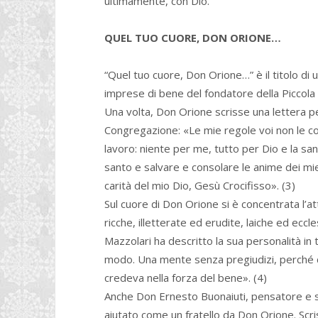
ultimamente, con Dio.
QUEL TUO CUORE, DON ORIONE…
“Quel tuo cuore, Don Orione…” è il titolo di 
imprese di bene del fondatore della Piccola
Una volta, Don Orione scrisse una lettera pe
Congregazione: «Le mie regole voi non le con
lavoro: niente per me, tutto per Dio e la sa
santo e salvare e consolare le anime dei miei
carità del mio Dio, Gesù Crocifisso». (3)
Sul cuore di Don Orione si è concentrata l’
ricche, illetterate ed erudite, laiche ed ecc
Mazzolari ha descritto la sua personalità in
modo. Una mente senza pregiudizi, perché 
credeva nella forza del bene». (4)
Anche Don Ernesto Buonaiuti, pensatore e s
aiutato come un fratello da Don Orione. Scri