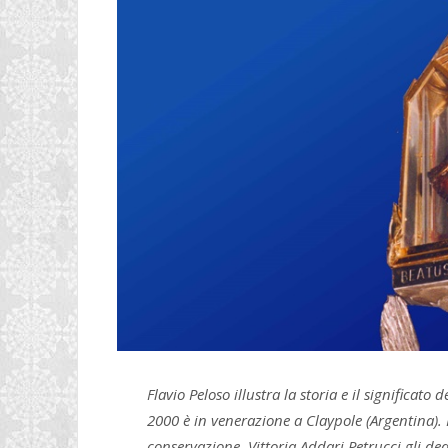
Flavio Peloso illustra la storia e il significato
2000 è in venerazione a Claypole (Argentina). I
conservazione. Vittoria Addari Petrucci gli de