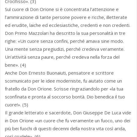
Crocifisso». (3)
Sul cuore di Don Orione si è concentrata l’attenzione e
l’ammirazione di tante persone povere e ricche, illetterate
ed erudite, laiche ed ecclesiastiche, credenti e non credenti.
Don Primo Mazzolari ha descritto la sua personalità in tre
righe: «Un cuore senza confini, perché amava sine modo.
Una mente senza pregiudizi, perché credeva veramente.
Un’attività senza paure, perché credeva nella forza del
bene». (4)
Anche Don Ernesto Buonaiuti, pensatore e scrittore
scomunicato per le idee moderniste, fu aiutato come un
fratello da Don Orione. Scrisse ringraziandolo per «la tua
sconfinata e pronta al soccorso bontà. Dio benedica il tuo
cuore!». (5)
Il grande letterato e sacerdote, Don Giuseppe De Luca vide
in Don Orione «un cuore che fu veramente un fuoco, uno dei
più bei fuochi di questi decenni della nostra vita così arida,
così crudele». (6)