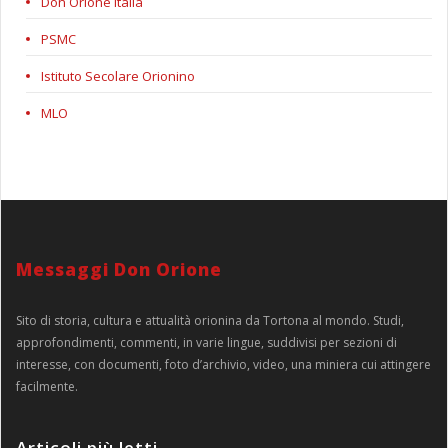
Don Orione Italia
PSMC
Istituto Secolare Orionino
MLO
Messaggi Don Orione
Sito di storia, cultura e attualità orionina da Tortona al mondo. Studi,
approfondimenti, commenti, in varie lingue, suddivisi per sezioni di
interesse, con documenti, foto d’archivio, video, una miniera cui attingere
facilmente.
Articoli più letti