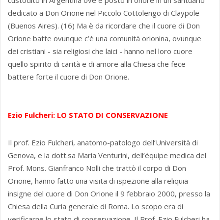
custodito in Argentina ove è posto in onore in un santuario
dedicato a Don Orione nel Piccolo Cottolengo di Claypole
(Buenos Aires). (16) Ma è da ricordare che il cuore di Don
Orione batte ovunque c’è una comunità orionina, ovunque
dei cristiani - sia religiosi che laici - hanno nel loro cuore
quello spirito di carità e di amore alla Chiesa che fece
battere forte il cuore di Don Orione.
Ezio Fulcheri: LO STATO DI CONSERVAZIONE
Il prof. Ezio Fulcheri, anatomo-patologo dell’Università di
Genova, e la dott.sa Maria Venturini, dell’équipe medica del
Prof. Mons. Gianfranco Nolli che trattò il corpo di Don
Orione, hanno fatto una visita di ispezione alla reliquia
insigne del cuore di Don Orione il 9 febbraio 2000, presso la
Chiesa della Curia generale di Roma. Lo scopo era di
verificarne lo stato di conservazione. Il Prof. Ezio Fulcheri ha