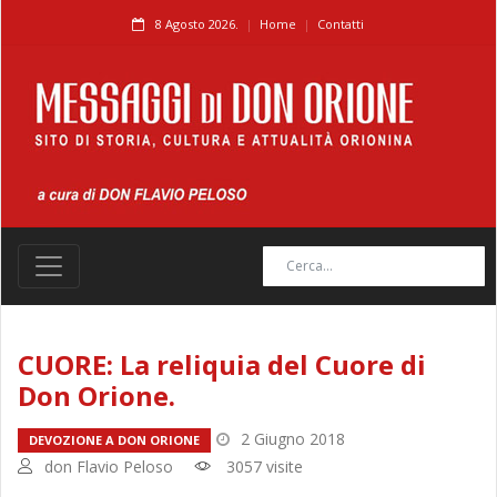
8 Agosto 2026.
Home
Contatti
CUORE: La reliquia del Cuore di
Don Orione.
2 Giugno 2018
DEVOZIONE A DON ORIONE
don Flavio Peloso
3057 visite