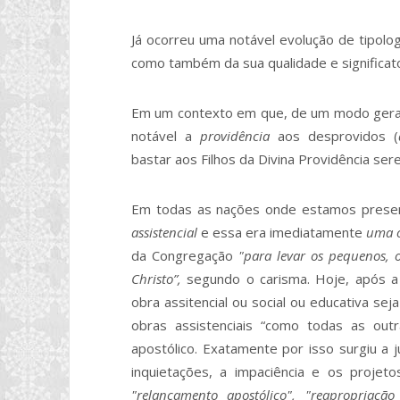
Já ocorreu uma notável evolução de tipolo
como também da sua qualidade e significato
Em um contexto em que, de um modo geral
notável a
providência
aos desprovidos (
bastar aos Filhos da Divina Providência se
Em todas as nações onde estamos present
assistencial
e essa era imediatamente
uma o
da Congregação
"para levar os pequenos, 
Christo”,
segundo o carisma. Hoje, após a
obra assitencial ou social ou educativa sej
obras assistenciais “como todas as outr
apostólico. Exatamente por isso surgiu a j
inquietações, a impaciência e os proje
"relançamento apostólico", "reapropriação 