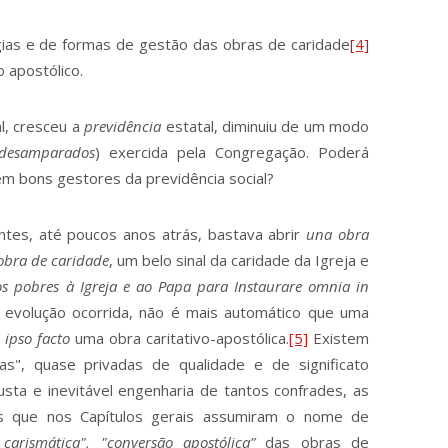
gias e de formas de gestão das obras de caridade
[4]
 apostólico.
, cresceu a
previdência
estatal, diminuiu de um modo
desamparados
) exercida pela Congregação. Poderá
rem bons gestores da previdência social?
es, até poucos anos atrás, bastava abrir
una obra
bra de caridade
, um belo sinal da caridade da Igreja e
os pobres à Igreja e ao Papa para Instaurare omnia in
 evolução ocorrida, não é mais automático que uma
a
ipso facto
uma obra caritativo-apostólica.
[5]
Existem
as", quase privadas de qualidade e de significato
usta e inevitável engenharia de tantos confrades, as
tos que nos Capítulos gerais assumiram o nome de
carismática", "conversão apostólica”
das obras de