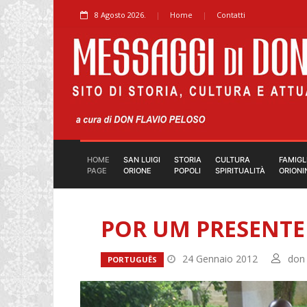
8 Agosto 2026.
Home
Contatti
HOME
SAN LUIGI
STORIA
CULTURA
FAMIGL
PAGE
ORIONE
POPOLI
SPIRITUALITÀ
ORIONI
POR UM PRESENTE
24 Gennaio 2012
don 
PORTUGUÊS