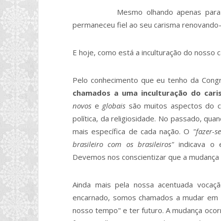
Mesmo olhando apenas para a histó
permaneceu fiel ao seu carisma renovando-
E hoje, como está a inculturação do nosso
Pelo conhecimento que eu tenho da Cong
chamados a uma inculturação do car
novos
e
globais
são muitos aspectos do co
política, da religiosidade. No passado, qu
mais específica de cada nação. O
"fazer-s
brasileiro com os brasileiros"
indicava o 
Devemos nos conscientizar que a mudança a 
Ainda mais pela nossa acentuada vocaç
encarnado, somos chamados a mudar em 
nosso tempo" e ter futuro. A mudança ocor