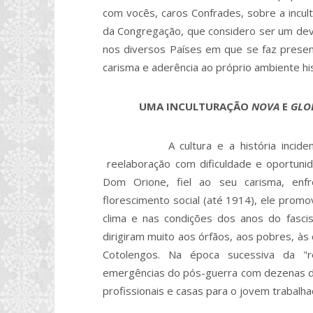
com vocês, caros Confrades, sobre a incult
da Congregação, que considero ser um dev
nos diversos Países em que se faz present
carisma e aderência ao próprio ambiente hist
UMA INCULTURAÇÃO
NOVA
E
GLO
A cultura e a história incidem so
reelaboração com dificuldade e oportuni
Dom Orione, fiel ao seu carisma, enfr
florescimento social (até 1914), ele promo
clima e nas condições dos anos do fasc
dirigiram muito aos órfãos, aos pobres, à
Cotolengos. Na época sucessiva da "r
emergências do pós-guerra com dezenas de 
profissionais e casas para o jovem trabalha