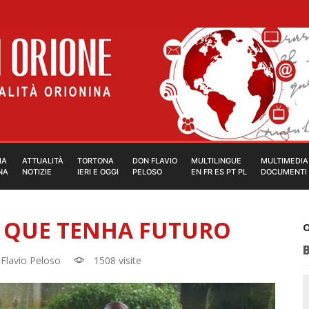
IA
ATTUALITÀ
TORTONA
DON FLAVIO
MULTILINGUE
MULTIMEDIA
NA
NOTIZIE
IERI E OGGI
PELOSO
EN FR ES PT PL
DOCUMENTI
 QUE TENHA FUTURO
O
Flavio Peloso
1508 visite