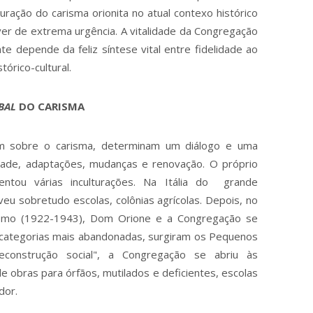
uração do carisma orionita no atual contexo histórico
er de extrema urgência. A vitalidade da Congregação
e depende da feliz síntese vital entre fidelidade ao
órico-cultural.
BAL
DO CARISMA
bre o carisma, determinam um diálogo e uma
dade, adaptações, mudanças e renovação. O próprio
entou várias inculturações. Na Itália do grande
veu sobretudo escolas, colônias agrícolas. Depois, no
ismo (1922-1943), Dom Orione e a Congregação se
s categorias mais abandonadas, surgiram os Pequenos
econstrução social", a Congregação se abriu às
obras para órfãos, mutilados e deficientes, escolas
dor.