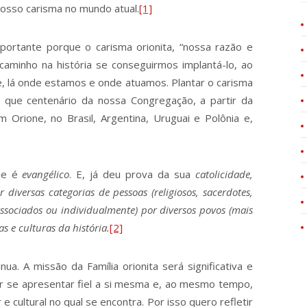
nosso carisma no mundo atual.
[1]
ortante porque o carisma orionita, “nossa razão e
 caminho na história se conseguirmos implantá-lo, ao
, lá onde estamos e onde atuamos. Plantar o carisma
s que centenário da nossa Congregação, a partir da
Orione, no Brasil, Argentina, Uruguai e Polônia e,
ue é
evangélico
. E, já deu prova da sua
catolicidade,
diversas categorias de pessoas (religiosos, sacerdotes,
 associados ou individualmente) por diversos povos (mais
s e culturas da história.
[2]
ua. A missão da Família orionita será significativa e
uir se apresentar fiel a si mesma e, ao mesmo tempo,
 cultural no qual se encontra. Por isso quero refletir