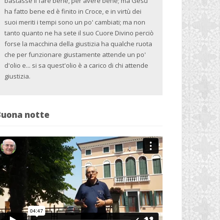
bastasse il fare bene, per avere bene; ma Gesù
ha fatto bene ed è finito in Croce, e in virtù dei
suoi meriti i tempi sono un po' cambiati; ma non
tanto quanto ne ha sete il suo Cuore Divino perciò
forse la macchina della giustizia ha qualche ruota
che per funzionare giustamente attende un po'
d'olio e... si sa quest'olio è a carico di chi attende
giustizia.
Buona notte