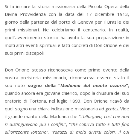
Si fa iniziare la storia missionaria della Piccola Opera della
Divina Provvidenza con la data del 17 dicembre 1913,
giorno della partenza dal porto di Genova per il Brasile dei
primi missionari. Ne celebriamo il centenario. In realtà,
quell’avvenimento storico ha avuto la sua preparazione in
molti altri eventi spirituali e fatti concreti di Don Orione e dei
suoi primi discepoli.
Don Orione stesso riconosceva come primo evento della
nostra preistoria missionaria, riconosceva essere stato il
suo noto
sogno della “
Madonna dal manto azzurro
”
,
quando ancora era giovane chierico, dopo la chiusura del suo
oratorio di Tortona, nel luglio 1893. Don Orione ricavò da
quel sogno una chiara indicazione missionaria
ad gentes
. Vide
il grande manto della Madonna che “
s’allargava, così che non
si distinguevano più i confini
”, “
che
copriva tutto e tutti fino
all’orizzonte lontano”, “ragazzi di molti diversi colori, il cui