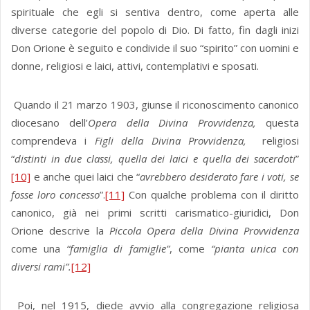
spirituale che egli si sentiva dentro, come aperta alle
diverse categorie del popolo di Dio. Di fatto, fin dagli inizi
Don Orione è seguito e condivide il suo “spirito” con uomini e
donne, religiosi e laici, attivi, contemplativi e sposati.
Quando il 21 marzo 1903, giunse il riconoscimento canonico
diocesano dell’
Opera della Divina Provvidenza,
questa
comprendeva i
Figli della Divina Provvidenza,
religiosi
“
distinti in due classi, quella dei laici e quella dei sacerdoti
”
[10]
e anche quei laici che “
avrebbero desiderato fare i voti, se
fosse loro concesso
”.
[11]
Con qualche problema con il diritto
canonico, già nei primi scritti carismatico-giuridici, Don
Orione descrive la
Piccola Opera della Divina Provvidenza
come una
“famiglia di famiglie”
, come
“pianta unica con
diversi rami”.
[12]
Poi, nel 1915, diede avvio alla congregazione religiosa