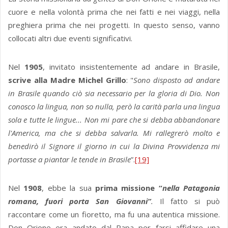
cuore e nella volontà prima che nei fatti e nei viaggi, nella
preghiera prima che nei progetti. In questo senso, vanno
collocati altri due eventi significativi.
Nel
1905
, invitato insistentemente ad andare in Brasile,
scrive alla Madre Michel Grillo
: "
Sono disposto ad andare
in Brasile quando ciò sia necessario per la gloria di Dio. Non
conosco la lingua, non so nulla, però la carità parla una lingua
sola e tutte le lingue... Non mi pare che si debba abbandonare
l'America, ma che si debba salvarla. Mi rallegrerò molto e
benedirò il Signore il giorno in cui la Divina Provvidenza mi
portasse a piantar le tende in Brasile
”.
[19]
Nel
1908
, ebbe la sua
prima missione “
nella Patagonia
romana, fuori porta San Giovanni”
.
Il fatto si può
raccontare come un fioretto, ma fu una autentica missione.
Don Orione era andato dal Papa per farsi affidare una