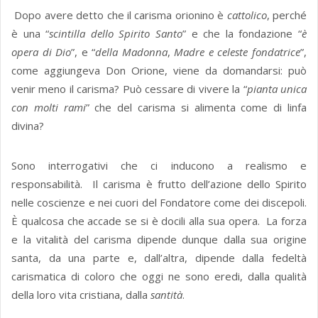
Dopo avere detto che il carisma orionino è
cattolico
, perché
è una “
scintilla dello Spirito Santo
” e che la fondazione “
è
opera di Dio
”, e “
della Madonna
,
Madre e celeste fondatrice
”,
come aggiungeva Don Orione, viene da domandarsi: può
venir meno il carisma? Può cessare di vivere la “
pianta unica
con molti rami
” che del carisma si alimenta come di linfa
divina?
Sono interrogativi che ci inducono a realismo e
responsabilità. Il carisma è frutto dell’azione dello Spirito
nelle coscienze e nei cuori del Fondatore come dei discepoli.
È qualcosa che accade se si è docili alla sua opera. La forza
e la vitalità del carisma dipende dunque dalla sua origine
santa, da una parte e, dall’altra, dipende dalla fedeltà
carismatica di coloro che oggi ne sono eredi, dalla qualità
della loro vita cristiana, dalla
santità
.