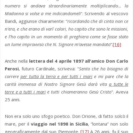
numero si andava straordinariamente moltiplicando… la
Madonna si volse a me indicandomeli
”. Scrivendo al vescovo
Bandi, aggiunse chiaramente: “
ricordando che di cinta non ce
n’era, e che erano di varî colori, ho capito che sono le missioni,
e l’ho capito in un momento di preghiera come se fosse stato
un lume improvviso che N. Signore m’avesse mandato
”.
[16]
Anche nella
lettera del 4 aprile 1897 all'amico Don Carlo
Perosi
, futuro Cardinale, scriveva: "
Sento che ho bisogno di
correre
per tutta la terra e per tutti i mari
e mi pare che la
carità immensa di Nostro Signore Gesù darà vita
a tutte le
terre e a tutti i mari
e tutti chiameranno Gesù Cristo
". Aveva
25 anni.
Non era solo uno sfogo poetico. Don Orione, di fatto solcò il
mare, per il
viaggio nel 1898 in Sicilia
, “lontana” non solo
geograficamente dal suo Piemonte.
[17]
A 26 anni, fu il suo