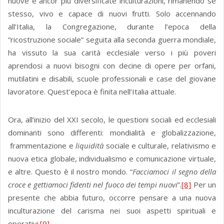
nuove e ancor più diversificate inculturazioni, rimanendo se
stesso, vivo e capace di nuovi frutti. Solo accennando
all’Italia, la Congregazione, durante l’epoca della
“ricostruzione sociale” seguita alla seconda guerra mondiale,
ha vissuto la sua carità ecclesiale verso i più poveri
aprendosi a nuovi bisogni con decine di opere per orfani,
mutilatini e disabili, scuole professionali e case del giovane
lavoratore. Quest’epoca è finita nell’Italia attuale.
Ora, all’inizio del XXI secolo, le questioni sociali ed ecclesiali
dominanti sono differenti: mondialità e globalizzazione,
frammentazione e
liquidità
sociale e culturale, relativismo e
nuova etica globale, individualismo e comunicazione virtuale,
e altre. Questo è il nostro mondo. “
Facciamoci il segno della
croce e gettiamoci fidenti nel fuoco dei tempi nuovi
”.
[8]
Per un
presente che abbia futuro, occorre pensare a una nuova
inculturazione del carisma nei suoi aspetti spirituali e
operativi.
[9]