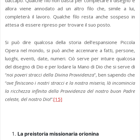
daccapo. Qualche filo non basta per completare il disegno e
allora viene annodato ad un altro filo che, simile a lui,
completerà il lavoro. Qualche filo resta anche sospeso in
attesa di essere ripreso per trovare il suo posto.
Si può dire qualcosa della storia dell’espansione Piccola
Opera nel mondo, si può anche accennare a fatti, persone,
luoghi, eventi, date, numeri. Ciò serve per intuire qualcosa
del disegno di Dio e per lodare la Mano di Dio che si serve di
“
noi poveri stracci della Divina Provvidenza
”, ben sapendo che
“
ove finiscono i nostri stracci e la nostra miseria, là incomincia
la ricchezza infinita della Provvidenza del nostro buon Padre
celeste, del nostro Dio!
”.
[15]
La preistoria missionaria orionina