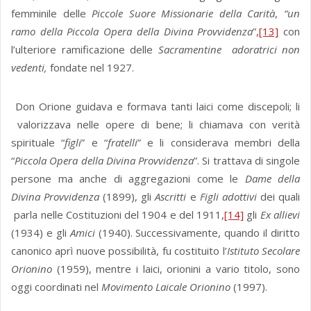
femminile delle
Piccole Suore Missionarie della Carità
,
“un
ramo della Piccola Opera della Divina Provvidenza
”,
[13]
con
l’ulteriore ramificazione delle
Sacramentine adoratrici non
vedenti,
fondate nel 1927.
Don Orione guidava e formava tanti laici come discepoli; li
valorizzava nelle opere di bene; li chiamava con verità
spirituale “
figli
” e “
fratelli
” e li considerava membri della
“
Piccola Opera della Divina Provvidenza
”. Si trattava di singole
persone ma anche di aggregazioni come le
Dame della
Divina Provvidenza
(1899), gli
Ascritti
e
Figli adottivi
dei quali
parla nelle Costituzioni del 1904 e del 1911,
[14]
gli
Ex allievi
(1934) e gli
Amici
(1940). Successivamente, quando il diritto
canonico aprì nuove possibilità, fu costituito l’
Istituto Secolare
Orionino
(1959), mentre i laici, orionini a vario titolo, sono
oggi coordinati nel
Movimento Laicale Orionino
(1997).