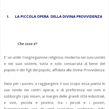
I. LA PICCOLA OPERA DELLA DIVINA PROVVIDENZA
Che cosa è?
E’ un umile Congregazione religiosa, moderna nei suoi uomini
e nei suoi sistemi, tutta e solo consacrata al bene del
popolo e dei figli del popolo, affidata alla Divina Provvidenza.
Nata per i poveri, a raggiungere il suo scopo essa pianta le
sue tende nei centri operai, e di preferenza nei rioni e
sobborghi i più miseri, ai margini delle grandi città industriali,
e vive, piccola e povera, tra i piccoli e i poveri,
fraternizzando con gli umili lavoratori, confortata dalla