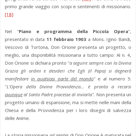
primo grande viaggio con scopi e sentimenti di missionario.
[18]
Nel "
Piano e programma della Piccola Opera
",
presentato in data
11 febbraio
1903
a Mons. Igino Bandi,
Vescovo di Tortona, Don Orione presenta un progetto, o
meglio, una disponibilità missionaria a tutto campo: Al n. 4,
Don Orione si dichiara pronto "
a seguire sempre con la Divina
Grazia gli ordini e desideri che Egli (il Papa) si degnerà
manifestare
in qualsiasi parte del mondo
"
e al numero 5:
"
L'Opera della Divina Provvidenza... è pronta a recarsi
ovunque
al Santo Padre piacesse di inviarla".
Non presenta un
progetto umano di espansione, ma si mette nelle mani della
Chiesa e della Provvidenza per i loro disegni di salvezza
delle Anime.
La storia missionaria
ad gentes
di Don Orione è maturata nel