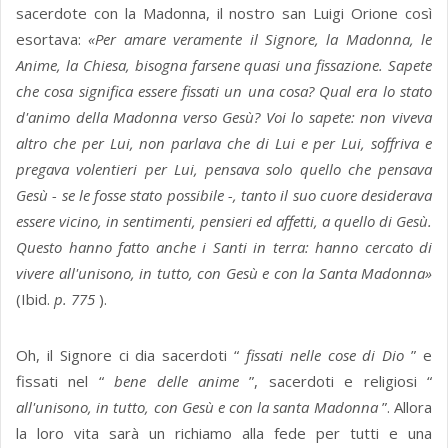
sacerdote con la Madonna, il nostro san Luigi Orione così
esortava:
«Per amare veramente il Signore, la Madonna, le
Anime, la Chiesa, bisogna farsene quasi una fissazione. Sapete
che cosa significa essere fissati un una cosa? Qual era lo stato
d'animo della Madonna verso Gesù?
Voi lo sapete: non viveva
altro che per Lui, non parlava che di Lui e per Lui, soffriva e
pregava volentieri per Lui, pensava solo quello che pensava
Gesù - se le fosse stato possibile -, tanto il suo cuore desiderava
essere vicino, in sentimenti, pensieri ed affetti, a quello di Gesù.
Questo hanno fatto anche i Santi in terra: hanno cercato di
vivere all'unisono, in tutto, con Gesù e con la Santa Madonna»
(Ibid.
p. 775
).
Oh, il Signore ci dia sacerdoti “
fissati nelle cose di Dio
” e
fissati nel “
bene delle anime
”, sacerdoti e religiosi “
all'unisono, in tutto, con Gesù e con la santa Madonna
”. Allora
la loro vita sarà un richiamo alla fede per tutti e una