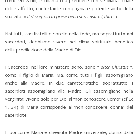
come Giovanni, è chiamato a prendere con sé Maria, quale
dolce affetto, confortante compagnia e potente aiuto della
sua vita: «
Il discepolo la prese nella sua casa
» (
Ibid
. ).
Noi tutti, cari fratelli e sorelle nella fede, ma soprattutto noi
sacerdoti, dobbiamo vivere nel clima spirituale benefico
della predilezione della Madre di Dio.
I Sacerdoti, nel loro ministero sono, sono “
alter Christus
”,
come il figlio di Maria. Ma, come tutti i figli, assomigliano
anche alla Madre. In due caratteristiche, soprattutto, i
sacerdoti assomigliano alla Madre. Gli assomigliano nella
verginità: vivono solo per Dio; al “non conoscere uomo” (cf Lc
1, 34) di Maria corrisponde al “non conoscere donna” del
sacerdote.
E poi come Maria è divenuta Madre universale, donna dalla