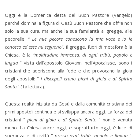
Oggi è la Domenica detta del Buon Pastore (Vangelo)
perché domina la figura di Gesù Buon Pastore che offre non
solo la sua cura, ma anche la sua familiarità al gregge, alle
pecorelle: “
Le mie pecore conoscono la mia voce e io le
conosco ed esse mi seguono”.
Il gregge, fuori di metafora è la
Chiesa, è la
“moltitudine immensa, di ogni tribù, popolo e
lingua
” vista dall'apostolo Giovanni nell'Apocalisse, sono i
cristiani che aderiscono alla fede e che provocano la gioia
degli apostoli: “
I discepoli erano pieni di gioia e di Spirito
Santo
” (1a lettura).
Questa realtà iniziata da Gesù e dalla comunità cristiana dei
primi apostoli continua e si sviluppa ancora oggi. La forza dei
cristiani “
pieni di gioia e di Spirito Santo
” non è venuta
meno. La Chiesa ancor oggi, e soprattutto oggi, è luce di
speranza e di civiltà “
presso ogni tribù, popolo e lingua
”.