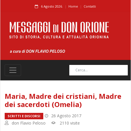
6 Agosto 2026.
Home
Contatti
Maria, Madre dei cristiani, Madre
dei sacerdoti (Omelia)
26 Agosto 2017
SCRITTI E DISCORSI
don Flavio Peloso
2110 visite