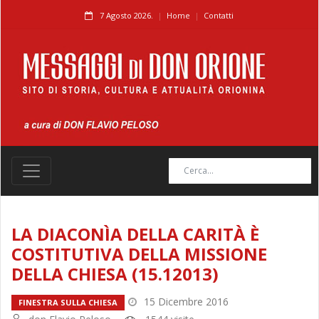
7 Agosto 2026.
Home
Contatti
LA DIACONÌA DELLA CARITÀ È
COSTITUTIVA DELLA MISSIONE
DELLA CHIESA (15.12013)
15 Dicembre 2016
FINESTRA SULLA CHIESA