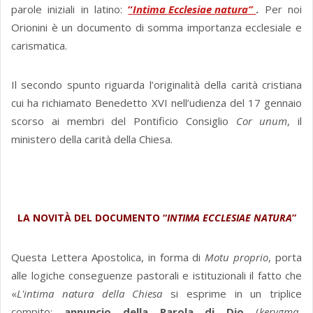
parole iniziali in latino:
“
Intima Ecclesiae natura”
.
Per noi
Orionini è un documento di somma importanza ecclesiale e
carismatica.
Il secondo spunto riguarda l’originalità della carità cristiana
cui ha richiamato Benedetto XVI nell’udienza del 17 gennaio
scorso ai membri del Pontificio Consiglio
Cor unum
, il
ministero della carità della Chiesa.
LA NOVITÀ DEL DOCUMENTO “
INTIMA ECCLESIAE NATURA
”
Questa Lettera Apostolica, in forma di
Motu proprio
, porta
alle logiche conseguenze pastorali e istituzionali il fatto che
«
L'intima natura della Chiesa
si esprime in un triplice
compito:
annuncio della Parola di Dio
(
kerygma-