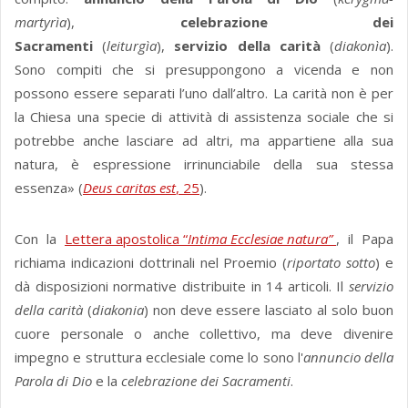
martyrìa
),
celebrazione dei
Sacramenti
(
leiturgìa
),
servizio della carità
(
diakonìa
).
Sono compiti che si presuppongono a vicenda e non
possono essere separati l’uno dall’altro. La carità non è per
la Chiesa una specie di attività di assistenza sociale che si
potrebbe anche lasciare ad altri, ma appartiene alla sua
natura, è espressione irrinunciabile della sua stessa
essenza» (
Deus caritas est
, 25
).
Con la
Lettera apostolica “
Intima Ecclesiae natura”
, il Papa
richiama indicazioni dottrinali nel Proemio (
riportato sotto
) e
dà disposizioni normative distribuite in 14 articoli. Il
servizio
della carità
(
diakonia
) non deve essere lasciato al solo buon
cuore personale o anche collettivo, ma deve divenire
impegno e struttura ecclesiale come lo sono l'
annuncio della
Parola di Dio
e la
celebrazione dei Sacramenti
.