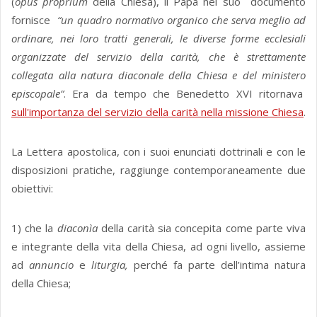
(
opus proprium
della Chiesa), il Papa nel suo documento
fornisce
“un quadro normativo organico che serva meglio ad
ordinare, nei loro tratti generali, le diverse forme ecclesiali
organizzate del servizio della carità, che è strettamente
collegata alla natura diaconale della Chiesa e del ministero
episcopale”
. Era da tempo che Benedetto XVI ritornava
sull'importanza del servizio della carità nella missione Chiesa
.
La Lettera apostolica, con i suoi enunciati dottrinali e con le
disposizioni pratiche, raggiunge contemporaneamente due
obiettivi:
1) che la
diaconìa
della carità sia concepita come parte viva
e integrante della vita della Chiesa, ad ogni livello, assieme
ad
annuncio
e
liturgia,
perché fa parte dell’intima natura
della Chiesa;