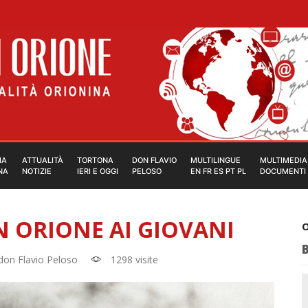
IA
ATTUALITÀ
TORTONA
DON FLAVIO
MULTILINGUE
MULTIMEDIA
NA
NOTIZIE
IERI E OGGI
PELOSO
EN FR ES PT PL
DOCUMENTI
N ORIONE AI GIOVANI
O
don Flavio Peloso
1298 visite