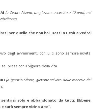
RAI
(a Cesare Pisano, un giovane accecato a 12 anni, nel
ribellione)
iarti per quello che non hai. Datti a Gesù e vedrai
l vivo degli avvenimenti; con lui ci sono sempre novità,
se presa con il Signore della vita.
INO
(a Ignazio Silone, giovane salvato dalle macerie del
te)
i sentirai solo e abbandonato da tutti. Ebbene,
a e sarà sempre vicino a te”
.