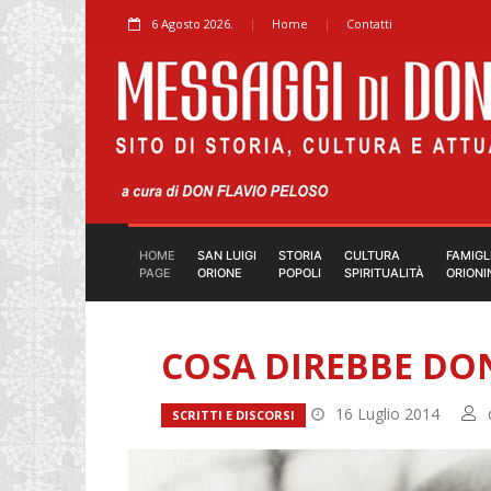
6 Agosto 2026.
Home
Contatti
HOME
SAN LUIGI
STORIA
CULTURA
FAMIGL
PAGE
ORIONE
POPOLI
SPIRITUALITÀ
ORIONI
COSA DIREBBE DO
16 Luglio 2014
SCRITTI E DISCORSI