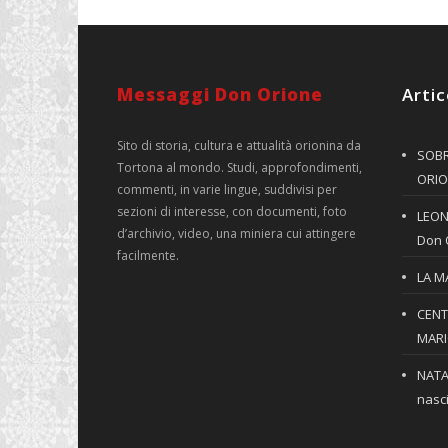
Messaggi Don Orione
Artic
Sito di storia, cultura e attualità orionina da
SOBR
Tortona al mondo. Studi, approfondimenti,
ORIO
commenti, in varie lingue, suddivisi per
sezioni di interesse, con documenti, foto
LEONE
d’archivio, video, una miniera cui attingere
Don 
facilmente.
LA M
CENT
MARIO
NATA
nasci