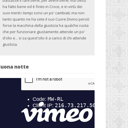
bastasse il fare bene, per avere bene; ma Gesù
ha fatto bene ed è finito in Croce, e in virtù dei
suoi meriti i tempi sono un po' cambiati; ma non
tanto quanto ne ha sete il suo Cuore Divino perciò
forse la macchina della giustizia ha qualche ruota
che per funzionare giustamente attende un po'
d'olio e... si sa quest'olio è a carico di chi attende
giustizia.
Buona notte