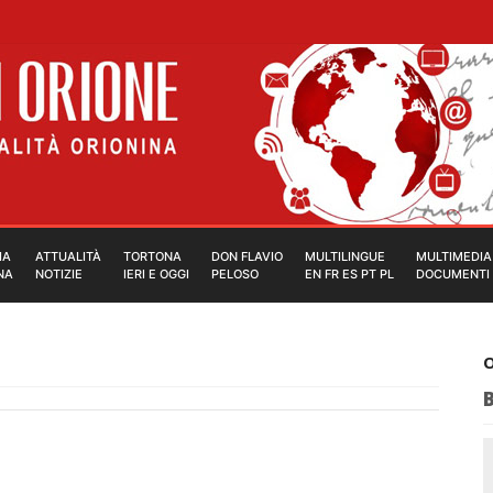
IA
ATTUALITÀ
TORTONA
DON FLAVIO
MULTILINGUE
MULTIMEDIA
NA
NOTIZIE
IERI E OGGI
PELOSO
EN FR ES PT PL
DOCUMENTI
O