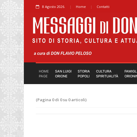
8 Agosto 2026.
Home
Contatti
HOME
SAN LUIGI
STORIA
CULTURA
FAMIGL
PAGE
ORIONE
POPOLI
SPIRITUALITÀ
ORIONI
(Pagina 0 di 0 su 0 articoli)