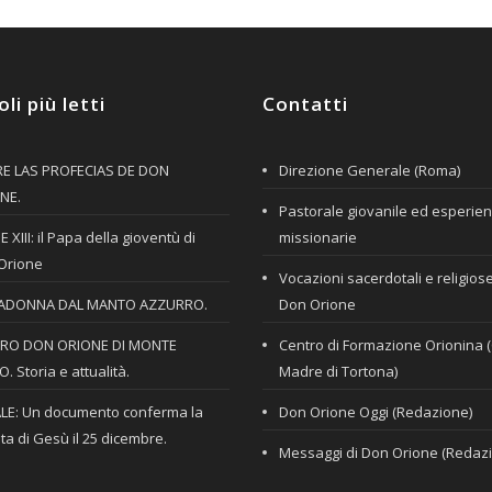
oli più letti
Contatti
E LAS PROFECIAS DE DON
Direzione Generale (Roma)
NE.
Pastorale giovanile ed esperie
 XIII: il Papa della gioventù di
missionarie
Orione
Vocazioni sacerdotali e religios
ADONNA DAL MANTO AZZURRO.
Don Orione
RO DON ORIONE DI MONTE
Centro di Formazione Orionina 
. Storia e attualità.
Madre di Tortona)
LE: Un documento conferma la
Don Orione Oggi (Redazione)
ta di Gesù il 25 dicembre.
Messaggi di Don Orione (Redaz